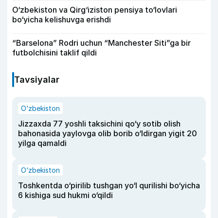
O‘zbekiston va Qirg‘iziston pensiya to‘lovlari
bo‘yicha kelishuvga erishdi
“Barselona” Rodri uchun “Manchester Siti”ga bir
futbolchisini taklif qildi
Tavsiyalar
O‘zbekiston
Jizzaxda 77 yoshli taksichini qo‘y sotib olish
bahonasida yaylovga olib borib o‘ldirgan yigit 20
yilga qamaldi
O‘zbekiston
Toshkentda o‘pirilib tushgan yo‘l qurilishi bo‘yicha
6 kishiga sud hukmi o‘qildi