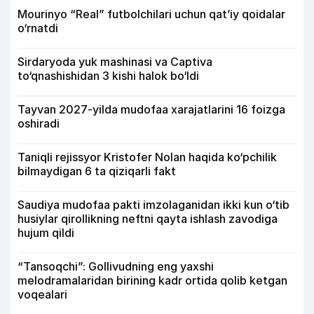
Mourinyo “Real” futbolchilari uchun qat’iy qoidalar
o‘rnatdi
Sirdaryoda yuk mashinasi va Captiva
to‘qnashishidan 3 kishi halok bo‘ldi
Tayvan 2027-yilda mudofaa xarajatlarini 16 foizga
oshiradi
Taniqli rejissyor Kristofer Nolan haqida ko‘pchilik
bilmaydigan 6 ta qiziqarli fakt
Saudiya mudofaa pakti imzolaganidan ikki kun o‘tib
husiylar qirollikning neftni qayta ishlash zavodiga
hujum qildi
“Tansoqchi”: Gollivudning eng yaxshi
melodramalaridan birining kadr ortida qolib ketgan
voqealari