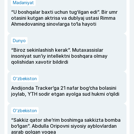
Madaniyat
“U boshqalar baxti uchun tug‘ilgan edi”. Bir umr
otasini kutgan aktrisa va dublyaj ustasi Rimma
Ahmedovaning sinovlarga to‘la hayoti
Dunyo
“Biroz sekinlashish kerak”. Mutaxassislar
insoniyat sun’iy intellektni boshqara olmay
qolishidan xavotir bildirdi
O‘zbekiston
Andijonda Tracker’ga 21 nafar bog‘cha bolasini
joylab, YTH sodir etgan ayolga sud hukmi o‘qildi
O‘zbekiston
“Sakkiz qator she’rim boshimga sakkizta bomba
bo‘lgan”. Abdulla Oripovni siyosiy ayblovlardan
asrab qolgan voqea