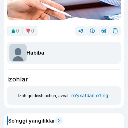
0
0
Habiba
Izohlar
ro‘yxatdan o‘ting
Izoh qoldirish uchun, avval
So‘nggi yangiliklar