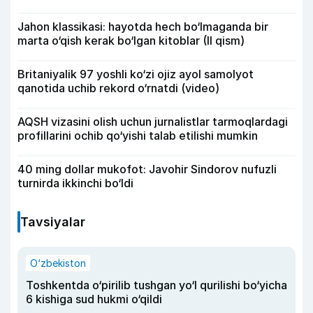
Jahon klassikasi: hayotda hech bo‘lmaganda bir
marta o‘qish kerak bo‘lgan kitoblar (II qism)
Britaniyalik 97 yoshli ko‘zi ojiz ayol samolyot
qanotida uchib rekord o‘rnatdi (video)
AQSH vizasini olish uchun jurnalistlar tarmoqlardagi
profillarini ochib qo‘yishi talab etilishi mumkin
40 ming dollar mukofot: Javohir Sindorov nufuzli
turnirda ikkinchi bo‘ldi
Tavsiyalar
O‘zbekiston
Toshkentda o‘pirilib tushgan yo‘l qurilishi bo‘yicha
6 kishiga sud hukmi o‘qildi