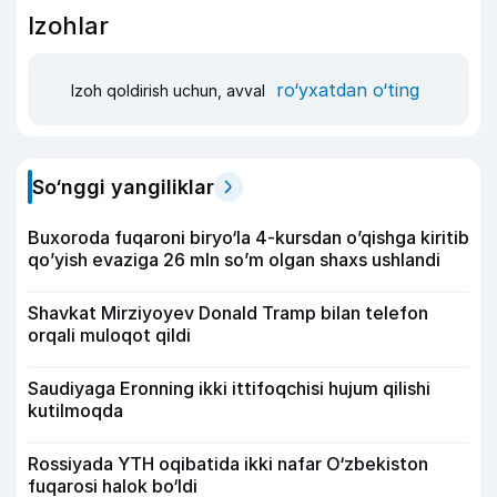
Izohlar
ro‘yxatdan o‘ting
Izoh qoldirish uchun, avval
So‘nggi yangiliklar
Buxoroda fuqaroni biryo‘la 4-kursdan o’qishga kiritib
qo’yish evaziga 26 mln so’m olgan shaxs ushlandi
Shavkat Mirziyoyev Donald Tramp bilan telefon
orqali muloqot qildi
Saudiyaga Eronning ikki ittifoqchisi hujum qilishi
kutilmoqda
Rossiyada YTH oqibatida ikki nafar O‘zbekiston
fuqarosi halok bo‘ldi