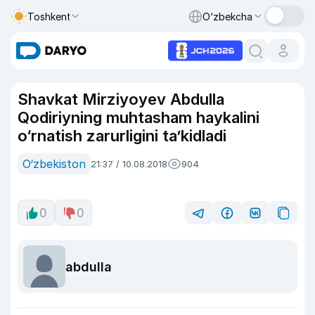
Toshkent
O‘zbekcha
Shavkat Mirziyoyev Abdulla
Qodiriyning muhtasham haykalini
o‘rnatish zarurligini ta’kidladi
O‘zbekiston
21:37 / 10.08.2018
904
0
0
abdulla