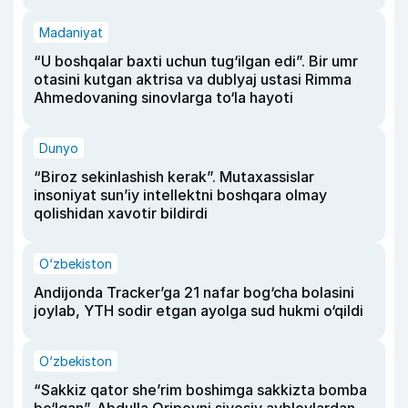
Madaniyat
“U boshqalar baxti uchun tug‘ilgan edi”. Bir umr
otasini kutgan aktrisa va dublyaj ustasi Rimma
Ahmedovaning sinovlarga to‘la hayoti
Dunyo
“Biroz sekinlashish kerak”. Mutaxassislar
insoniyat sun’iy intellektni boshqara olmay
qolishidan xavotir bildirdi
O‘zbekiston
Andijonda Tracker’ga 21 nafar bog‘cha bolasini
joylab, YTH sodir etgan ayolga sud hukmi o‘qildi
O‘zbekiston
“Sakkiz qator she’rim boshimga sakkizta bomba