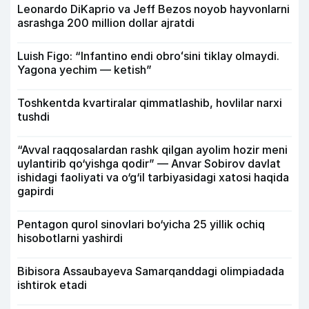
Leonardo DiKaprio va Jeff Bezos noyob hayvonlarni
asrashga 200 million dollar ajratdi
Luish Figo: “Infantino endi obroʻsini tiklay olmaydi.
Yagona yechim — ketish”
Toshkentda kvartiralar qimmatlashib, hovlilar narxi
tushdi
“Avval raqqosalardan rashk qilgan ayolim hozir meni
uylantirib qo‘yishga qodir” — Anvar Sobirov davlat
ishidagi faoliyati va o‘g‘il tarbiyasidagi xatosi haqida
gapirdi
Pentagon qurol sinovlari bo‘yicha 25 yillik ochiq
hisobotlarni yashirdi
Bibisora Assaubayeva Samarqanddagi olimpiadada
ishtirok etadi