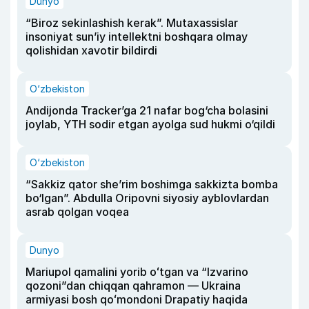
Dunyo
“Biroz sekinlashish kerak”. Mutaxassislar
insoniyat sun’iy intellektni boshqara olmay
qolishidan xavotir bildirdi
O‘zbekiston
Andijonda Tracker’ga 21 nafar bog‘cha bolasini
joylab, YTH sodir etgan ayolga sud hukmi o‘qildi
O‘zbekiston
“Sakkiz qator she’rim boshimga sakkizta bomba
bo‘lgan”. Abdulla Oripovni siyosiy ayblovlardan
asrab qolgan voqea
Dunyo
Mariupol qamalini yorib oʻtgan va “Izvarino
qozoni”dan chiqqan qahramon — Ukraina
armiyasi bosh qoʻmondoni Drapatiy haqida