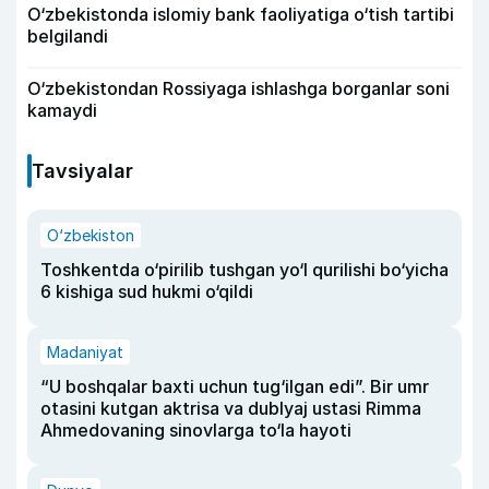
O‘zbekistonda islomiy bank faoliyatiga o‘tish tartibi
belgilandi
O‘zbekistondan Rossiyaga ishlashga borganlar soni
kamaydi
Tavsiyalar
O‘zbekiston
Toshkentda o‘pirilib tushgan yo‘l qurilishi bo‘yicha
6 kishiga sud hukmi o‘qildi
Madaniyat
“U boshqalar baxti uchun tug‘ilgan edi”. Bir umr
otasini kutgan aktrisa va dublyaj ustasi Rimma
Ahmedovaning sinovlarga to‘la hayoti