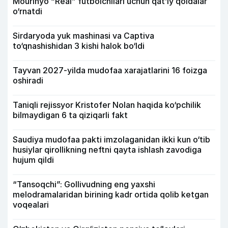
Mourinyo “Real” futbolchilari uchun qat’iy qoidalar
o‘rnatdi
Sirdaryoda yuk mashinasi va Captiva
to‘qnashishidan 3 kishi halok bo‘ldi
Tayvan 2027-yilda mudofaa xarajatlarini 16 foizga
oshiradi
Taniqli rejissyor Kristofer Nolan haqida ko‘pchilik
bilmaydigan 6 ta qiziqarli fakt
Saudiya mudofaa pakti imzolaganidan ikki kun o‘tib
husiylar qirollikning neftni qayta ishlash zavodiga
hujum qildi
“Tansoqchi”: Gollivudning eng yaxshi
melodramalaridan birining kadr ortida qolib ketgan
voqealari