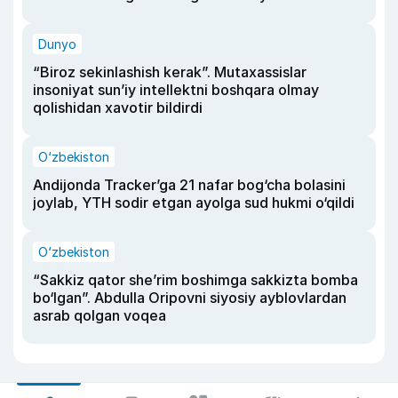
Dunyo
“Biroz sekinlashish kerak”. Mutaxassislar
insoniyat sun’iy intellektni boshqara olmay
qolishidan xavotir bildirdi
O‘zbekiston
Andijonda Tracker’ga 21 nafar bog‘cha bolasini
joylab, YTH sodir etgan ayolga sud hukmi o‘qildi
O‘zbekiston
“Sakkiz qator she’rim boshimga sakkizta bomba
bo‘lgan”. Abdulla Oripovni siyosiy ayblovlardan
asrab qolgan voqea