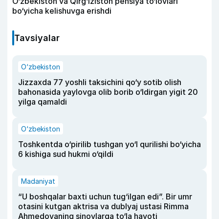
O‘zbekiston va Qirg‘iziston pensiya to‘lovlari
bo‘yicha kelishuvga erishdi
Tavsiyalar
O‘zbekiston
Jizzaxda 77 yoshli taksichini qo‘y sotib olish
bahonasida yaylovga olib borib o‘ldirgan yigit 20
yilga qamaldi
O‘zbekiston
Toshkentda o‘pirilib tushgan yo‘l qurilishi bo‘yicha
6 kishiga sud hukmi o‘qildi
Madaniyat
“U boshqalar baxti uchun tug‘ilgan edi”. Bir umr
otasini kutgan aktrisa va dublyaj ustasi Rimma
Ahmedovaning sinovlarga to‘la hayoti