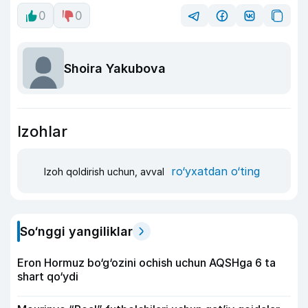
0
0
Shoira Yakubova
Izohlar
ro‘yxatdan o‘ting
Izoh qoldirish uchun, avval
So‘nggi yangiliklar
Eron Hormuz bo‘g‘ozini ochish uchun AQSHga 6 ta
shart qo‘ydi