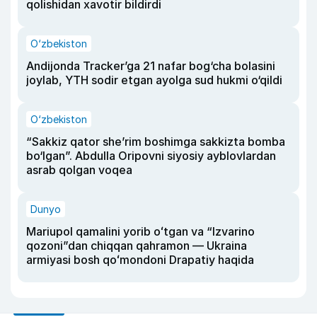
qolishidan xavotir bildirdi
O‘zbekiston
Andijonda Tracker’ga 21 nafar bog‘cha bolasini
joylab, YTH sodir etgan ayolga sud hukmi o‘qildi
O‘zbekiston
“Sakkiz qator she’rim boshimga sakkizta bomba
bo‘lgan”. Abdulla Oripovni siyosiy ayblovlardan
asrab qolgan voqea
Dunyo
Mariupol qamalini yorib oʻtgan va “Izvarino
qozoni”dan chiqqan qahramon — Ukraina
armiyasi bosh qoʻmondoni Drapatiy haqida