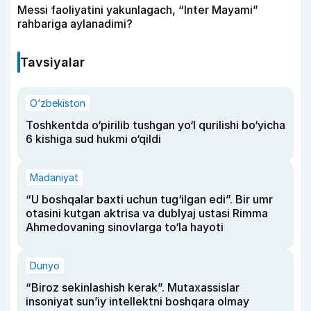
Messi faoliyatini yakunlagach, “Inter Mayami”
rahbariga aylanadimi?
Tavsiyalar
O‘zbekiston
Toshkentda o‘pirilib tushgan yo‘l qurilishi bo‘yicha
6 kishiga sud hukmi o‘qildi
Madaniyat
“U boshqalar baxti uchun tug‘ilgan edi”. Bir umr
otasini kutgan aktrisa va dublyaj ustasi Rimma
Ahmedovaning sinovlarga to‘la hayoti
Dunyo
“Biroz sekinlashish kerak”. Mutaxassislar
insoniyat sun’iy intellektni boshqara olmay