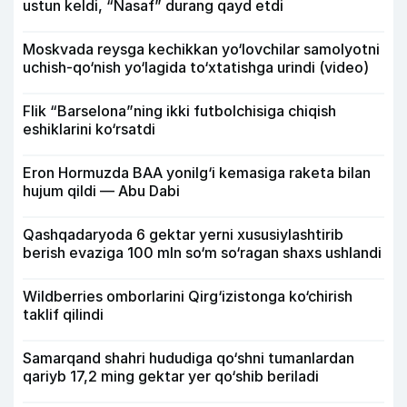
ustun keldi, “Nasaf” durang qayd etdi
Moskvada reysga kechikkan yo‘lovchilar samolyotni
uchish-qo‘nish yo‘lagida to‘xtatishga urindi (video)
Flik “Barselona”ning ikki futbolchisiga chiqish
eshiklarini ko‘rsatdi
Eron Hormuzda BAA yonilg‘i kemasiga raketa bilan
hujum qildi — Abu Dabi
Qashqadaryoda 6 gektar yerni xususiylashtirib
berish evaziga 100 mln so‘m so‘ragan shaxs ushlandi
Wildberries omborlarini Qirg‘izistonga ko‘chirish
taklif qilindi
Samarqand shahri hududiga qo‘shni tumanlardan
qariyb 17,2 ming gektar yer qo‘shib beriladi