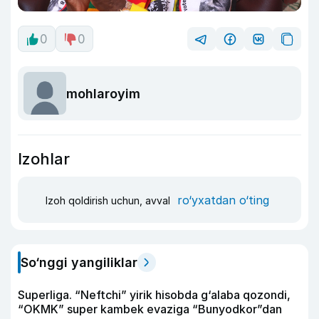
0
0
mohlaroyim
Izohlar
ro‘yxatdan o‘ting
Izoh qoldirish uchun, avval
So‘nggi yangiliklar
Superliga. “Neftchi” yirik hisobda g‘alaba qozondi,
“OKMK” super kambek evaziga “Bunyodkor”dan