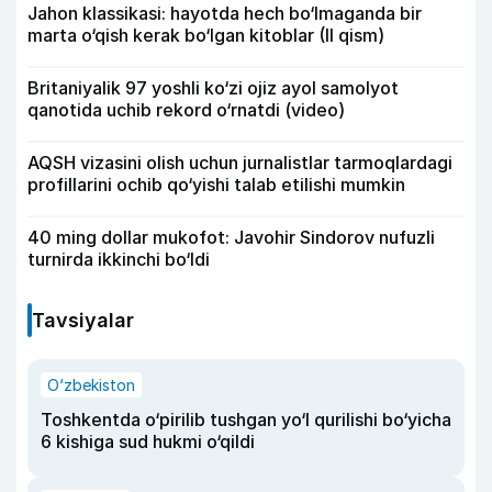
Jahon klassikasi: hayotda hech bo‘lmaganda bir
marta o‘qish kerak bo‘lgan kitoblar (II qism)
Britaniyalik 97 yoshli ko‘zi ojiz ayol samolyot
qanotida uchib rekord o‘rnatdi (video)
AQSH vizasini olish uchun jurnalistlar tarmoqlardagi
profillarini ochib qo‘yishi talab etilishi mumkin
40 ming dollar mukofot: Javohir Sindorov nufuzli
turnirda ikkinchi bo‘ldi
Tavsiyalar
O‘zbekiston
Toshkentda o‘pirilib tushgan yo‘l qurilishi bo‘yicha
6 kishiga sud hukmi o‘qildi