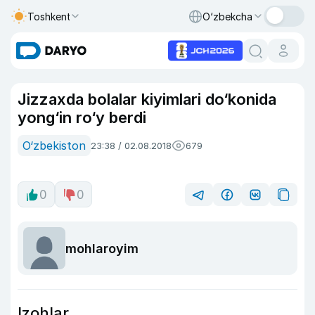
Toshkent
O‘zbekcha
Jizzaxda bolalar kiyimlari do‘konida
yong‘in ro‘y berdi
O‘zbekiston
23:38 / 02.08.2018
679
0
0
mohlaroyim
Izohlar