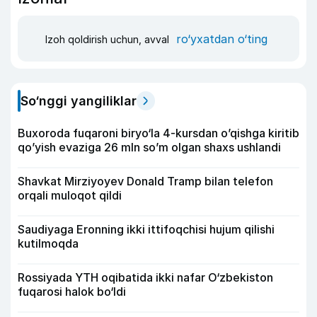
ro‘yxatdan o‘ting
Izoh qoldirish uchun, avval
So‘nggi yangiliklar
Buxoroda fuqaroni biryo‘la 4-kursdan o’qishga kiritib
qo’yish evaziga 26 mln so’m olgan shaxs ushlandi
Shavkat Mirziyoyev Donald Tramp bilan telefon
orqali muloqot qildi
Saudiyaga Eronning ikki ittifoqchisi hujum qilishi
kutilmoqda
Rossiyada YTH oqibatida ikki nafar O‘zbekiston
fuqarosi halok bo‘ldi