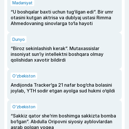
Madaniyat
“U boshqalar baxti uchun tug‘ilgan edi”. Bir umr
otasini kutgan aktrisa va dublyaj ustasi Rimma
Ahmedovaning sinovlarga to‘la hayoti
Dunyo
“Biroz sekinlashish kerak”. Mutaxassislar
insoniyat sun’iy intellektni boshqara olmay
qolishidan xavotir bildirdi
O‘zbekiston
Andijonda Tracker’ga 21 nafar bog‘cha bolasini
joylab, YTH sodir etgan ayolga sud hukmi o‘qildi
O‘zbekiston
“Sakkiz qator she’rim boshimga sakkizta bomba
bo‘lgan”. Abdulla Oripovni siyosiy ayblovlardan
asrab qolgan voqea