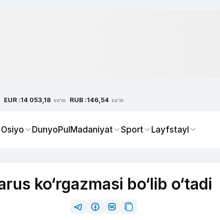
EUR :
RUB :
14 053,18
146,54
so'm
so'm
 Osiyo
Dunyo
Pul
Madaniyat
Sport
Layfstayl
rus ko‘rgazmasi bo‘lib o‘tadi