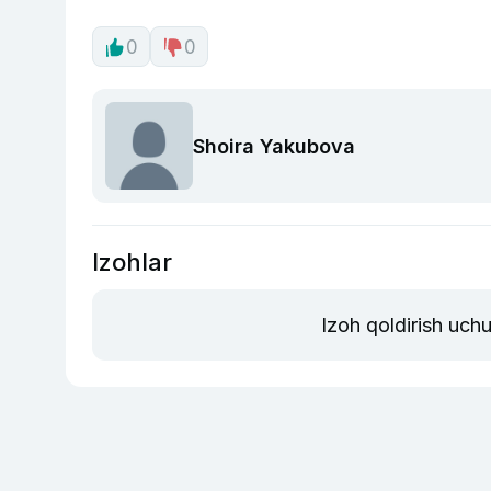
0
0
Shoira Yakubova
Izohlar
Izoh qoldirish uch