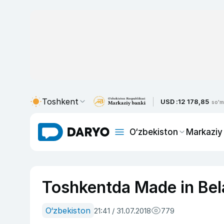
Toshkent
USD :
12 178,85
so'm
O‘zbekiston
Markaziy
Toshkentda Made in Bela
O‘zbekiston
21:41 / 31.07.2018
779