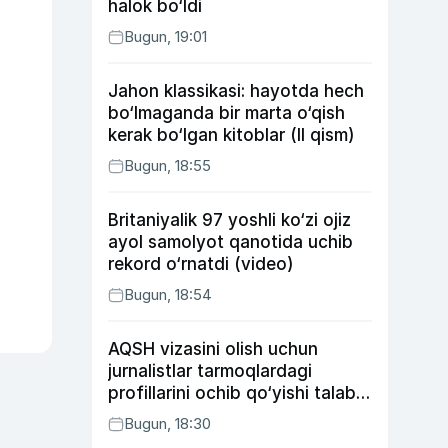
halok bo‘ldi
Bugun, 19:01
Jahon klassikasi: hayotda hech
bo‘lmaganda bir marta o‘qish
kerak bo‘lgan kitoblar (II qism)
Bugun, 18:55
Britaniyalik 97 yoshli ko‘zi ojiz
ayol samolyot qanotida uchib
rekord o‘rnatdi (video)
Bugun, 18:54
AQSH vizasini olish uchun
jurnalistlar tarmoqlardagi
profillarini ochib qo‘yishi talab
etilishi mumkin
Bugun, 18:30