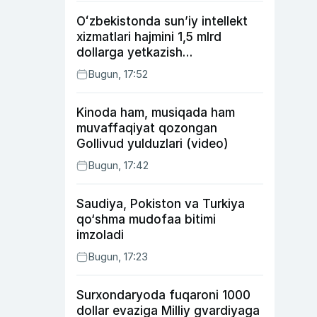
Oʻzbekistonda sunʼiy intellekt
xizmatlari hajmini 1,5 mlrd
dollarga yetkazish
rejalashtirilmoqda
Bugun, 17:52
Kinoda ham, musiqada ham
muvaffaqiyat qozongan
Gollivud yulduzlari (video)
Bugun, 17:42
Saudiya, Pokiston va Turkiya
qo‘shma mudofaa bitimi
imzoladi
Bugun, 17:23
Surxondaryoda fuqaroni 1000
dollar evaziga Milliy gvardiyaga