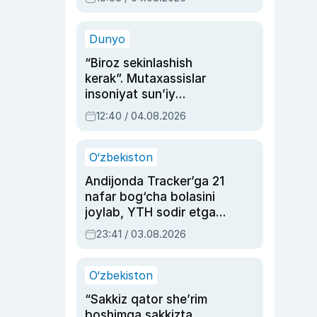
Ahmedovaning
sinovlarga to‘la hayoti
Dunyo
“Biroz sekinlashish
kerak”. Mutaxassislar
insoniyat sun’iy
intellektni boshqara
12:40 / 04.08.2026
olmay qolishidan xavotir
bildirdi
O‘zbekiston
Andijonda Tracker’ga 21
nafar bog‘cha bolasini
joylab, YTH sodir etgan
ayolga sud hukmi o‘qildi
23:41 / 03.08.2026
O‘zbekiston
“Sakkiz qator she’rim
boshimga sakkizta