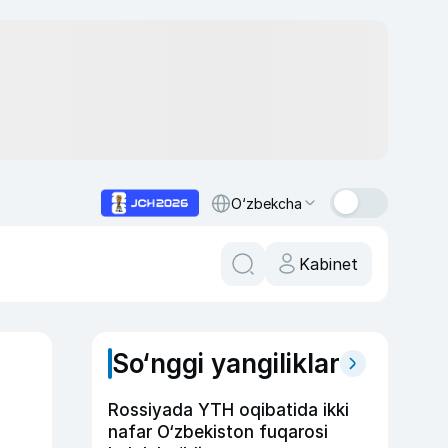
O‘zbekcha
Kabinet
So‘nggi yangiliklar
Rossiyada YTH oqibatida ikki
nafar O‘zbekiston fuqarosi