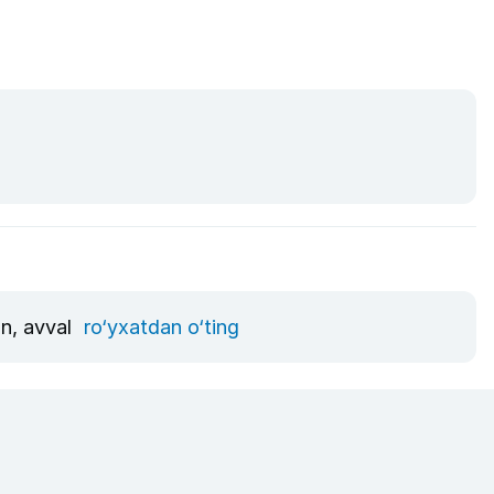
un, avval
ro‘yxatdan o‘ting