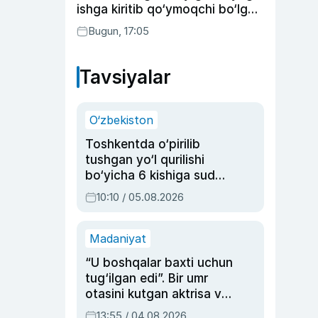
ishga kiritib qo‘ymoqchi bo‘lgan
shaxs ushlandi
Bugun, 17:05
Tavsiyalar
O‘zbekiston
Toshkentda o‘pirilib
tushgan yo‘l qurilishi
bo‘yicha 6 kishiga sud
hukmi o‘qildi
10:10 / 05.08.2026
Madaniyat
“U boshqalar baxti uchun
tug‘ilgan edi”. Bir umr
otasini kutgan aktrisa va
dublyaj ustasi Rimma
13:55 / 04.08.2026