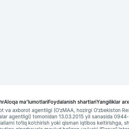
hr
Aloqa ma'lumotlari
Foydalanish shartlari
Yangiliklar arx
t va axborot agentligi (O‘zMAA, hozirgi O‘zbekiston Res
ar agentligi) tomonidan 13.03.2015 yil sanasida 0944
allarni to‘liq ko‘chirish yoki qisman iqtibos keltirishga, 