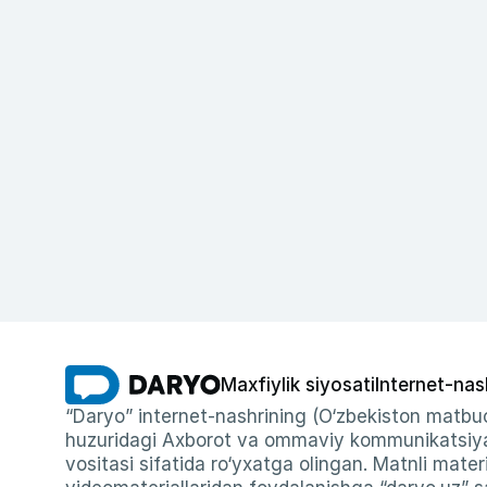
Maxfiylik siyosati
Internet-nas
“Daryo” internet-nashrining (O‘zbekiston matbuo
huzuridagi Axborot va ommaviy kommunikatsiyal
vositasi sifatida ro‘yxatga olingan. Matnli materi