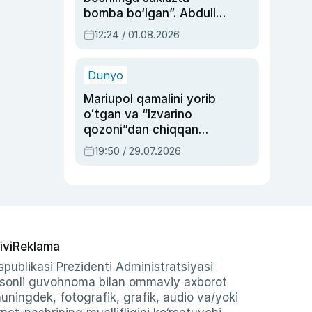
bomba bo‘lgan”. Abdulla
Oripovni siyosiy
12:24 / 01.08.2026
ayblovlardan asrab
qolgan voqea
Dunyo
Mariupol qamalini yorib
oʻtgan va “Izvarino
qozoni”dan chiqqan
qahramon — Ukraina
19:50 / 29.07.2026
armiyasi bosh
qoʻmondoni Drapatiy
haqida
ivi
Reklama
publikasi Prezidenti Administratsiyasi
-sonli guvohnoma bilan ommaviy axborot
shuningdek, fotografik, grafik, audio va/yoki