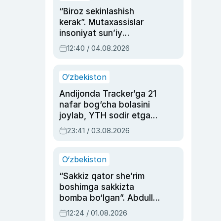
“Biroz sekinlashish
kerak”. Mutaxassislar
insoniyat sun’iy
intellektni boshqara
12:40 / 04.08.2026
olmay qolishidan xavotir
bildirdi
O‘zbekiston
Andijonda Tracker’ga 21
nafar bog‘cha bolasini
joylab, YTH sodir etgan
ayolga sud hukmi o‘qildi
23:41 / 03.08.2026
O‘zbekiston
“Sakkiz qator she’rim
boshimga sakkizta
bomba bo‘lgan”. Abdulla
Oripovni siyosiy
12:24 / 01.08.2026
ayblovlardan asrab