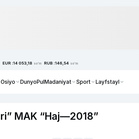
EUR :
RUB :
14 053,18
146,54
so'm
so'm
 Osiyo
Dunyo
Pul
Madaniyat
Sport
Layfstayl
lari” MAK “Haj—2018”