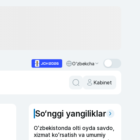
O‘zbekcha
Kabinet
So‘nggi yangiliklar
Oʻzbekistonda olti oyda savdo,
xizmat koʻrsatish va umumiy