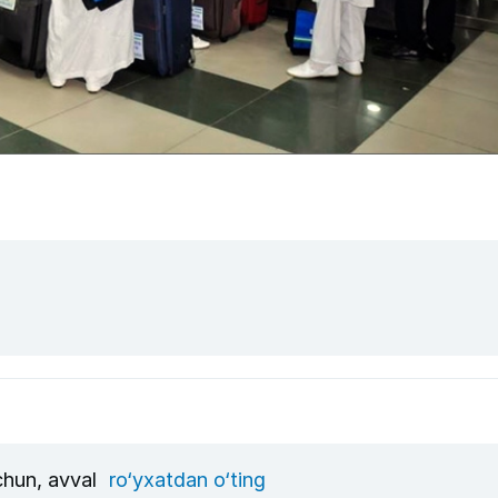
uchun, avval
ro‘yxatdan o‘ting