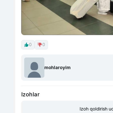
0
0
mohlaroyim
Izohlar
Izoh qoldirish 