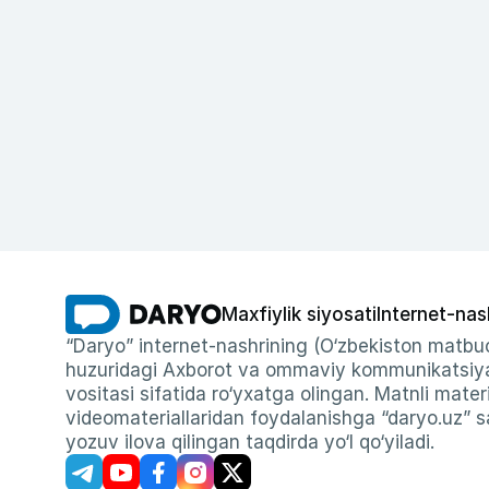
Maxfiylik siyosati
Internet-nas
“Daryo” internet-nashrining (O‘zbekiston matbuo
huzuridagi Axborot va ommaviy kommunikatsiyal
vositasi sifatida ro‘yxatga olingan. Matnli materi
videomateriallaridan foydalanishga “daryo.uz” sa
yozuv ilova qilingan taqdirda yo‘l qo‘yiladi.