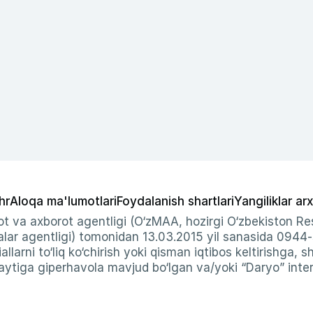
hr
Aloqa ma'lumotlari
Foydalanish shartlari
Yangiliklar arx
t va axborot agentligi (O‘zMAA, hozirgi O‘zbekiston Res
ar agentligi) tomonidan 13.03.2015 yil sanasida 0944
allarni to‘liq ko‘chirish yoki qisman iqtibos keltirishga, 
ytiga giperhavola mavjud bo‘lgan va/yoki “Daryo” intern