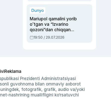
qolgan voqea
Dunyo
Mariupol qamalini yorib
oʻtgan va “Izvarino
qozoni”dan chiqqan
qahramon — Ukraina
19:50 / 29.07.2026
armiyasi bosh
qoʻmondoni Drapatiy
haqida
ivi
Reklama
publikasi Prezidenti Administratsiyasi
-sonli guvohnoma bilan ommaviy axborot
shuningdek, fotografik, grafik, audio va/yoki
et-nashrining muallifligini ko‘rsatuvchi