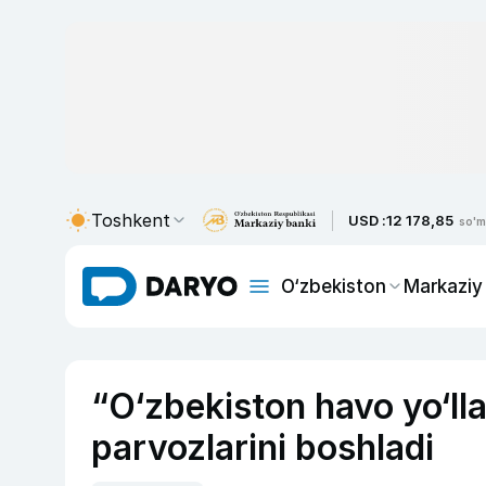
Toshkent
USD :
12 178,85
so'm
O‘zbekiston
Markaziy
“O‘zbekiston havo yo‘l
parvozlarini boshladi