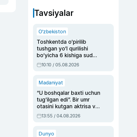
Tavsiyalar
O‘zbekiston
Toshkentda o‘pirilib
tushgan yo‘l qurilishi
bo‘yicha 6 kishiga sud
hukmi o‘qildi
10:10 / 05.08.2026
Madaniyat
“U boshqalar baxti uchun
tug‘ilgan edi”. Bir umr
otasini kutgan aktrisa va
dublyaj ustasi Rimma
13:55 / 04.08.2026
Ahmedovaning
sinovlarga to‘la hayoti
Dunyo