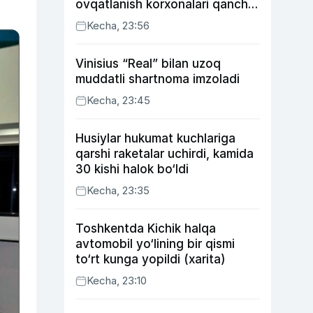
ovqatlanish korxonalari qancha
soliq toʻlagani ochiqlandi
Kecha, 23:56
Vinisius “Real” bilan uzoq
muddatli shartnoma imzoladi
Kecha, 23:45
Husiylar hukumat kuchlariga
qarshi raketalar uchirdi, kamida
30 kishi halok bo‘ldi
Kecha, 23:35
Toshkentda Kichik halqa
avtomobil yo‘lining bir qismi
to‘rt kunga yopildi (xarita)
Kecha, 23:10