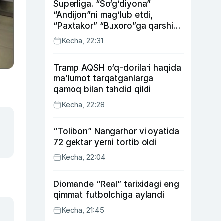
Superliga. “So‘g‘diyona”
“Andijon”ni mag‘lub etdi,
“Paxtakor” “Buxoro”ga qarshi
bahsda g‘alabani qo‘ldan
Kecha, 22:31
chiqardi
Tramp AQSH o‘q-dorilari haqida
ma’lumot tarqatganlarga
qamoq bilan tahdid qildi
Kecha, 22:28
“Tolibon” Nangarhor viloyatida
72 gektar yerni tortib oldi
Kecha, 22:04
Diomande “Real” tarixidagi eng
qimmat futbolchiga aylandi
Kecha, 21:45