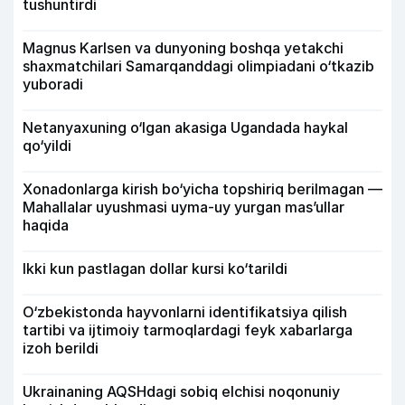
tushuntirdi
Magnus Karlsen va dunyoning boshqa yetakchi
shaxmatchilari Samarqanddagi olimpiadani o‘tkazib
yuboradi
Netanyaxuning o‘lgan akasiga Ugandada haykal
qo‘yildi
Xonadonlarga kirish bo‘yicha topshiriq berilmagan —
Mahallalar uyushmasi uyma-uy yurgan mas’ullar
haqida
Ikki kun pastlagan dollar kursi ko‘tarildi
O‘zbekistonda hayvonlarni identifikatsiya qilish
tartibi va ijtimoiy tarmoqlardagi feyk xabarlarga
izoh berildi
Ukrainaning AQSHdagi sobiq elchisi noqonuniy