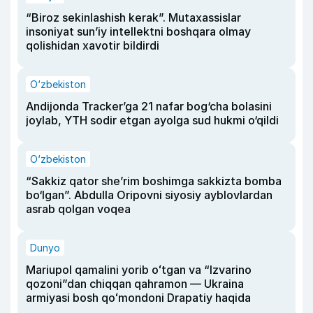
“Biroz sekinlashish kerak”. Mutaxassislar
insoniyat sun’iy intellektni boshqara olmay
qolishidan xavotir bildirdi
O‘zbekiston
Andijonda Tracker’ga 21 nafar bog‘cha bolasini
joylab, YTH sodir etgan ayolga sud hukmi o‘qildi
O‘zbekiston
“Sakkiz qator she’rim boshimga sakkizta bomba
bo‘lgan”. Abdulla Oripovni siyosiy ayblovlardan
asrab qolgan voqea
Dunyo
Mariupol qamalini yorib oʻtgan va “Izvarino
qozoni”dan chiqqan qahramon — Ukraina
armiyasi bosh qoʻmondoni Drapatiy haqida