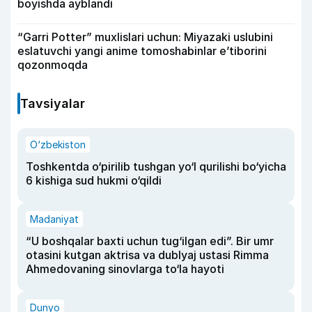
boyishda ayblandi
“Garri Potter” muxlislari uchun: Miyazaki uslubini
eslatuvchi yangi anime tomoshabinlar e’tiborini
qozonmoqda
Tavsiyalar
O‘zbekiston
Toshkentda o‘pirilib tushgan yo‘l qurilishi bo‘yicha
6 kishiga sud hukmi o‘qildi
Madaniyat
“U boshqalar baxti uchun tug‘ilgan edi”. Bir umr
otasini kutgan aktrisa va dublyaj ustasi Rimma
Ahmedovaning sinovlarga to‘la hayoti
Dunyo