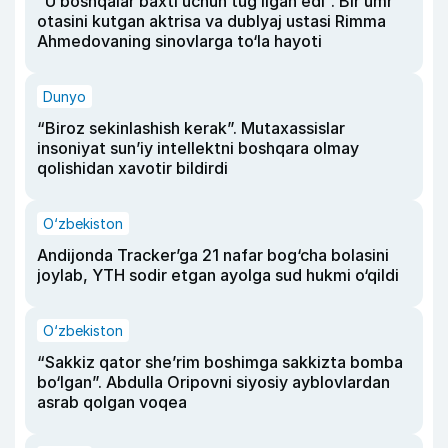
“U boshqalar baxti uchun tug‘ilgan edi”. Bir umr
otasini kutgan aktrisa va dublyaj ustasi Rimma
Ahmedovaning sinovlarga to‘la hayoti
Dunyo
“Biroz sekinlashish kerak”. Mutaxassislar
insoniyat sun’iy intellektni boshqara olmay
qolishidan xavotir bildirdi
O‘zbekiston
Andijonda Tracker’ga 21 nafar bog‘cha bolasini
joylab, YTH sodir etgan ayolga sud hukmi o‘qildi
O‘zbekiston
“Sakkiz qator she’rim boshimga sakkizta bomba
bo‘lgan”. Abdulla Oripovni siyosiy ayblovlardan
asrab qolgan voqea