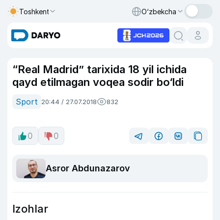
Toshkent
O‘zbekcha
“Real Madrid” tarixida 18 yil ichida
qayd etilmagan voqea sodir bo‘ldi
Sport
20:44 / 27.07.2018
832
0
0
Asror Abdunazarov
Izohlar