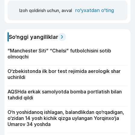
ro‘yxatdan o‘ting
Izoh qoldirish uchun, avval
So‘nggi yangiliklar
“Manchester Siti” “Chelsi” futbolchisini sotib
olmoqchi
O‘zbekistonda ilk bor test rejimida aerologik shar
uchirildi
AQSHda erkak samolyotda bomba portlatish bilan
tahdid qildi
O‘n yoshidanoq ishlagan, balandlikdan qo‘rqadigan,
o‘zidan 14 yosh kichik qizga uylangan Yorqinxo‘ja
Umarov 34 yoshda