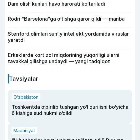
Dam olish kunlari havo harorati ko‘tariladi
Rodri “Barselona”ga o‘tishga qaror qildi — manba
Stenford olimlari sun’iy intellekt yordamida viruslar
yaratdi
Erkaklarda kortizol miqdorining yuqoriligi ularni
tavakkal qilishga undaydi — yangi tadqiqot
Tavsiyalar
O‘zbekiston
Toshkentda o‘pirilib tushgan yo‘l qurilishi bo‘yicha
6 kishiga sud hukmi o‘qildi
Madaniyat