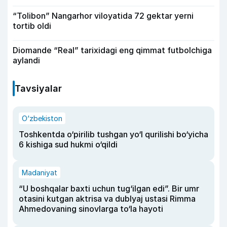
“Tolibon” Nangarhor viloyatida 72 gektar yerni
tortib oldi
Diomande “Real” tarixidagi eng qimmat futbolchiga
aylandi
Tavsiyalar
O‘zbekiston
Toshkentda o‘pirilib tushgan yo‘l qurilishi bo‘yicha
6 kishiga sud hukmi o‘qildi
Madaniyat
“U boshqalar baxti uchun tug‘ilgan edi”. Bir umr
otasini kutgan aktrisa va dublyaj ustasi Rimma
Ahmedovaning sinovlarga to‘la hayoti