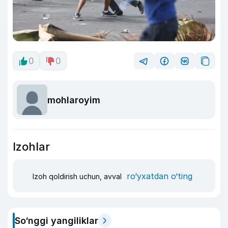
0
0
mohlaroyim
Izohlar
ro‘yxatdan o‘ting
Izoh qoldirish uchun, avval
So‘nggi yangiliklar