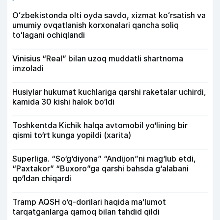
Oʻzbekistonda olti oyda savdo, xizmat koʻrsatish va
umumiy ovqatlanish korxonalari qancha soliq
toʻlagani ochiqlandi
Vinisius “Real” bilan uzoq muddatli shartnoma
imzoladi
Husiylar hukumat kuchlariga qarshi raketalar uchirdi,
kamida 30 kishi halok bo‘ldi
Toshkentda Kichik halqa avtomobil yo‘lining bir
qismi to‘rt kunga yopildi (xarita)
Superliga. “So‘g‘diyona” “Andijon”ni mag‘lub etdi,
“Paxtakor” “Buxoro”ga qarshi bahsda g‘alabani
qo‘ldan chiqardi
Tramp AQSH o‘q-dorilari haqida ma’lumot
tarqatganlarga qamoq bilan tahdid qildi