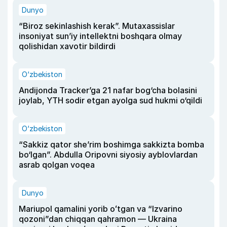
Dunyo
“Biroz sekinlashish kerak”. Mutaxassislar
insoniyat sun’iy intellektni boshqara olmay
qolishidan xavotir bildirdi
O‘zbekiston
Andijonda Tracker’ga 21 nafar bog‘cha bolasini
joylab, YTH sodir etgan ayolga sud hukmi o‘qildi
O‘zbekiston
“Sakkiz qator she’rim boshimga sakkizta bomba
bo‘lgan”. Abdulla Oripovni siyosiy ayblovlardan
asrab qolgan voqea
Dunyo
Mariupol qamalini yorib oʻtgan va “Izvarino
qozoni”dan chiqqan qahramon — Ukraina