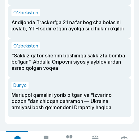
O‘zbekiston
Andijonda Tracker’ga 21 nafar bog‘cha bolasini
joylab, YTH sodir etgan ayolga sud hukmi o‘qildi
O‘zbekiston
“Sakkiz qator she’rim boshimga sakkizta bomba
bo‘lgan”. Abdulla Oripovni siyosiy ayblovlardan
asrab qolgan voqea
Dunyo
Mariupol qamalini yorib oʻtgan va “Izvarino
qozoni”dan chiqqan qahramon — Ukraina
armiyasi bosh qoʻmondoni Drapatiy haqida