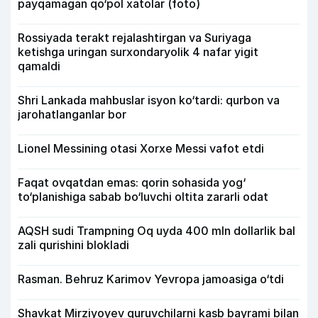
payqamagan qo‘pol xatolar (foto)
Rossiyada terakt rejalashtirgan va Suriyaga
ketishga uringan surxondaryolik 4 nafar yigit
qamaldi
Shri Lankada mahbuslar isyon ko‘tardi: qurbon va
jarohatlanganlar bor
Lionel Messining otasi Xorxe Messi vafot etdi
Faqat ovqatdan emas: qorin sohasida yog‘
to‘planishiga sabab bo‘luvchi oltita zararli odat
AQSH sudi Trampning Oq uyda 400 mln dollarlik bal
zali qurishini blokladi
Rasman. Behruz Karimov Yevropa jamoasiga o‘tdi
Shavkat Mirziyoyev quruvchilarni kasb bayrami bilan