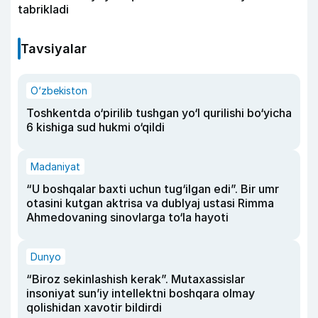
tabrikladi
Tavsiyalar
O‘zbekiston
Toshkentda o‘pirilib tushgan yo‘l qurilishi bo‘yicha
6 kishiga sud hukmi o‘qildi
Madaniyat
“U boshqalar baxti uchun tug‘ilgan edi”. Bir umr
otasini kutgan aktrisa va dublyaj ustasi Rimma
Ahmedovaning sinovlarga to‘la hayoti
Dunyo
“Biroz sekinlashish kerak”. Mutaxassislar
insoniyat sun’iy intellektni boshqara olmay
qolishidan xavotir bildirdi