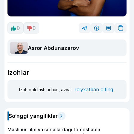
0
0
Asror Abdunazarov
Izohlar
ro‘yxatdan o‘ting
Izoh qoldirish uchun, avval
So‘nggi yangiliklar
Mashhur film va seriallardagi tomoshabin