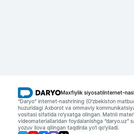
Maxfiylik siyosati
Internet-nas
“Daryo” internet-nashrining (O‘zbekiston matbuo
huzuridagi Axborot va ommaviy kommunikatsiyal
vositasi sifatida ro‘yxatga olingan. Matnli materi
videomateriallaridan foydalanishga “daryo.uz” sa
yozuv ilova qilingan taqdirda yo‘l qo‘yiladi.