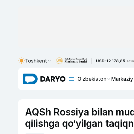
Toshkent
USD :
12 178,85
so'm
O‘zbekiston
Markaziy
AQSh Rossiya bilan mud
qilishga qo‘yilgan taqiqn