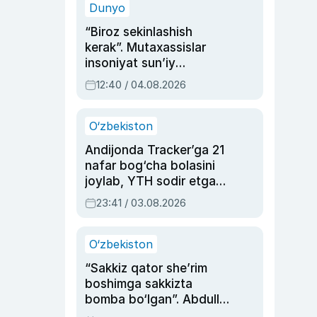
Dunyo
“Biroz sekinlashish
kerak”. Mutaxassislar
insoniyat sun’iy
intellektni boshqara
12:40 / 04.08.2026
olmay qolishidan xavotir
bildirdi
O‘zbekiston
Andijonda Tracker’ga 21
nafar bog‘cha bolasini
joylab, YTH sodir etgan
ayolga sud hukmi o‘qildi
23:41 / 03.08.2026
O‘zbekiston
“Sakkiz qator she’rim
boshimga sakkizta
bomba bo‘lgan”. Abdulla
Oripovni siyosiy