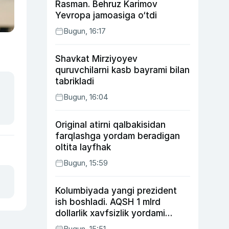
Rasman. Behruz Karimov
Yevropa jamoasiga o‘tdi
Bugun, 16:17
Shavkat Mirziyoyev
quruvchilarni kasb bayrami bilan
tabrikladi
Bugun, 16:04
Original atirni qalbakisidan
farqlashga yordam beradigan
oltita layfhak
Bugun, 15:59
Kolumbiyada yangi prezident
ish boshladi. AQSH 1 mlrd
dollarlik xavfsizlik yordami
bermoqchi
Bugun, 15:51