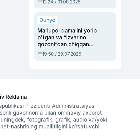
12:24 / 01.08.2026
ayblovlardan asrab
qolgan voqea
Dunyo
Mariupol qamalini yorib
oʻtgan va “Izvarino
qozoni”dan chiqqan
qahramon — Ukraina
19:50 / 29.07.2026
armiyasi bosh
qoʻmondoni Drapatiy
haqida
ivi
Reklama
publikasi Prezidenti Administratsiyasi
-sonli guvohnoma bilan ommaviy axborot
shuningdek, fotografik, grafik, audio va/yoki
et-nashrining muallifligini ko‘rsatuvchi