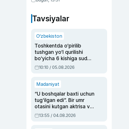
Tavsiyalar
O‘zbekiston
Toshkentda o‘pirilib
tushgan yo‘l qurilishi
bo‘yicha 6 kishiga sud
hukmi o‘qildi
10:10 / 05.08.2026
Madaniyat
“U boshqalar baxti uchun
tug‘ilgan edi”. Bir umr
otasini kutgan aktrisa va
dublyaj ustasi Rimma
13:55 / 04.08.2026
Ahmedovaning
sinovlarga to‘la hayoti