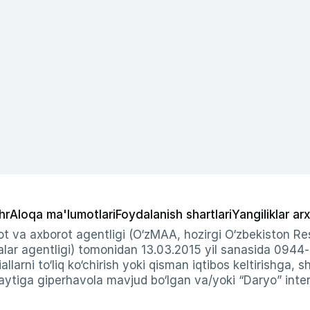
hr
Aloqa ma'lumotlari
Foydalanish shartlari
Yangiliklar arx
t va axborot agentligi (O‘zMAA, hozirgi O‘zbekiston Res
ar agentligi) tomonidan 13.03.2015 yil sanasida 0944
allarni to‘liq ko‘chirish yoki qisman iqtibos keltirishga, 
ytiga giperhavola mavjud bo‘lgan va/yoki “Daryo” intern