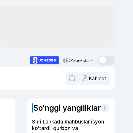
O‘zbekcha
Kabinet
So‘nggi yangiliklar
Shri Lankada mahbuslar isyon
ko‘tardi: qurbon va