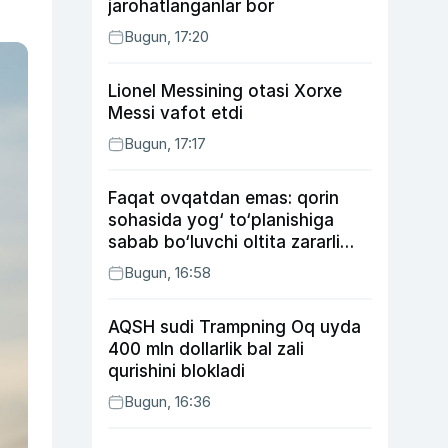
jarohatlanganlar bor
Bugun, 17:20
Lionel Messining otasi Xorxe
Messi vafot etdi
Bugun, 17:17
Faqat ovqatdan emas: qorin
sohasida yog‘ to‘planishiga
sabab bo‘luvchi oltita zararli
odat
Bugun, 16:58
AQSH sudi Trampning Oq uyda
400 mln dollarlik bal zali
qurishini blokladi
Bugun, 16:36