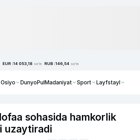
EUR :
RUB :
14 053,18
146,54
so'm
so'm
 Osiyo
Dunyo
Pul
Madaniyat
Sport
Layfstayl
ofaa sohasida hamkorlik
i uzaytiradi