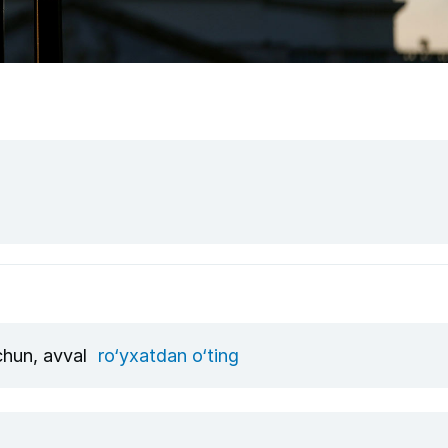
uchun, avval
ro‘yxatdan o‘ting