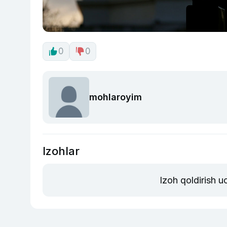
0
0
mohlaroyim
Izohlar
Izoh qoldirish 