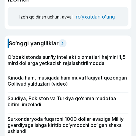
ro‘yxatdan o‘ting
Izoh qoldirish uchun, avval
So‘nggi yangiliklar
Oʻzbekistonda sunʼiy intellekt xizmatlari hajmini 1,5
mlrd dollarga yetkazish rejalashtirilmoqda
Kinoda ham, musiqada ham muvaffaqiyat qozongan
Gollivud yulduzlari (video)
Saudiya, Pokiston va Turkiya qo‘shma mudofaa
bitimi imzoladi
Surxondaryoda fuqaroni 1000 dollar evaziga Milliy
gvardiyaga ishga kiritib qo‘ymoqchi bo‘lgan shaxs
ushlandi