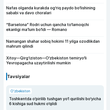
Nafas olganda kurakda og‘riq paydo bo‘lishining
sababi va davo choralari
“Barselona” Rodri uchun qancha to‘lamoqchi
ekanligi ma’lum bo‘ldi — Romano
Namangan shahar sobiq hokimi 11 yilga ozodlikdan
mahrum qilindi
Xitoy—Qirg‘iziston—O‘zbekiston temiryo‘li
Yevropagacha uzaytirilishi mumkin
Tavsiyalar
O‘zbekiston
Toshkentda o‘pirilib tushgan yo‘l qurilishi bo‘yicha
6 kishiga sud hukmi o‘qildi