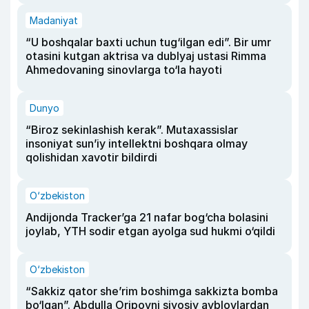
Madaniyat
“U boshqalar baxti uchun tug‘ilgan edi”. Bir umr
otasini kutgan aktrisa va dublyaj ustasi Rimma
Ahmedovaning sinovlarga to‘la hayoti
Dunyo
“Biroz sekinlashish kerak”. Mutaxassislar
insoniyat sun’iy intellektni boshqara olmay
qolishidan xavotir bildirdi
O‘zbekiston
Andijonda Tracker’ga 21 nafar bog‘cha bolasini
joylab, YTH sodir etgan ayolga sud hukmi o‘qildi
O‘zbekiston
“Sakkiz qator she’rim boshimga sakkizta bomba
bo‘lgan”. Abdulla Oripovni siyosiy ayblovlardan