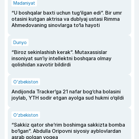
Madaniyat
“U boshqalar baxti uchun tug‘ilgan edi”. Bir umr
otasini kutgan aktrisa va dublyaj ustasi Rimma
Ahmedovaning sinovlarga to‘la hayoti
Dunyo
“Biroz sekinlashish kerak”. Mutaxassislar
insoniyat sun’iy intellektni boshqara olmay
qolishidan xavotir bildirdi
O‘zbekiston
Andijonda Tracker’ga 21 nafar bog‘cha bolasini
joylab, YTH sodir etgan ayolga sud hukmi o‘qildi
O‘zbekiston
“Sakkiz qator she’rim boshimga sakkizta bomba
bo‘lgan”. Abdulla Oripovni siyosiy ayblovlardan
asrab qolgan voqea