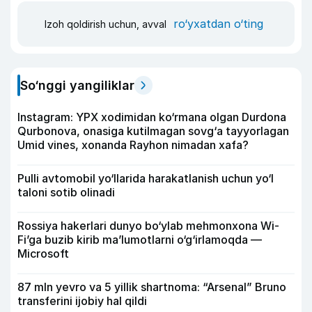
ro‘yxatdan o‘ting
Izoh qoldirish uchun, avval
So‘nggi yangiliklar
Instagram: YPX xodimidan ko‘rmana olgan Durdona
Qurbonova, onasiga kutilmagan sovg‘a tayyorlagan
Umid vines, xonanda Rayhon nimadan xafa?
Pulli avtomobil yo‘llarida harakatlanish uchun yo‘l
taloni sotib olinadi
Rossiya hakerlari dunyo bo‘ylab mehmonxona Wi-
Fi’ga buzib kirib ma’lumotlarni o‘g‘irlamoqda —
Microsoft
87 mln yevro va 5 yillik shartnoma: “Arsenal” Bruno
transferini ijobiy hal qildi