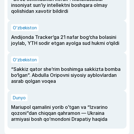
insoniyat sun’iy intellektni boshqara olmay
qolishidan xavotir bildirdi
O‘zbekiston
Andijonda Tracker’ga 21 nafar bog‘cha bolasini
joylab, YTH sodir etgan ayolga sud hukmi o‘qildi
O‘zbekiston
“Sakkiz qator she’rim boshimga sakkizta bomba
bo‘lgan”. Abdulla Oripovni siyosiy ayblovlardan
asrab qolgan voqea
Dunyo
Mariupol qamalini yorib oʻtgan va “Izvarino
qozoni”dan chiqqan qahramon — Ukraina
armiyasi bosh qoʻmondoni Drapatiy haqida