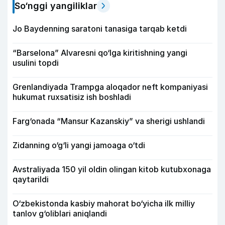
So‘nggi yangiliklar
Jo Baydenning saratoni tanasiga tarqab ketdi
“Barselona” Alvaresni qo‘lga kiritishning yangi
usulini topdi
Grenlandiyada Trampga aloqador neft kompaniyasi
hukumat ruxsatisiz ish boshladi
Farg‘onada “Mansur Kazanskiy” va sherigi ushlandi
Zidanning o‘g‘li yangi jamoaga o‘tdi
Avstraliyada 150 yil oldin olingan kitob kutubxonaga
qaytarildi
O‘zbekistonda kasbiy mahorat bo‘yicha ilk milliy
tanlov g‘oliblari aniqlandi