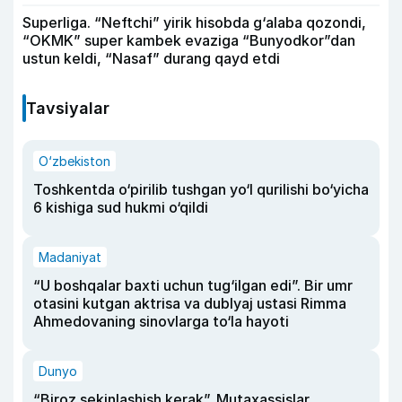
Superliga. “Neftchi” yirik hisobda g‘alaba qozondi,
“OKMK” super kambek evaziga “Bunyodkor”dan
ustun keldi, “Nasaf” durang qayd etdi
Tavsiyalar
O‘zbekiston
Toshkentda o‘pirilib tushgan yo‘l qurilishi bo‘yicha
6 kishiga sud hukmi o‘qildi
Madaniyat
“U boshqalar baxti uchun tug‘ilgan edi”. Bir umr
otasini kutgan aktrisa va dublyaj ustasi Rimma
Ahmedovaning sinovlarga to‘la hayoti
Dunyo
“Biroz sekinlashish kerak”. Mutaxassislar