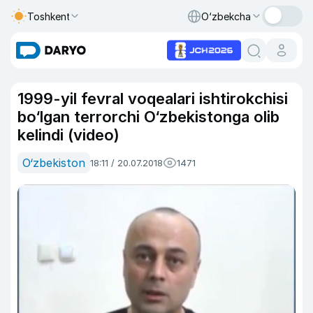
Toshkent
O‘zbekcha
1999-yil fevral voqealari ishtirokchisi
bo‘lgan terrorchi O‘zbekistonga olib
kelindi (video)
O‘zbekiston
18:11 / 20.07.2018
1471