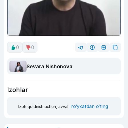
0
0
Sevara Nishonova
Izohlar
ro‘yxatdan o‘ting
Izoh qoldirish uchun, avval