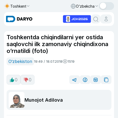
Toshkent
O‘zbekcha
Toshkentda chiqindilarni yer ostida
saqlovchi ilk zamonaviy chiqindixona
o‘rnatildi (foto)
O‘zbekiston
19:49 / 18.07.2018
1519
0
0
Munojot Adilova