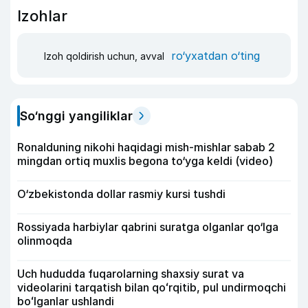
Izohlar
ro‘yxatdan o‘ting
Izoh qoldirish uchun, avval
So‘nggi yangiliklar
Ronalduning nikohi haqidagi mish-mishlar sabab 2
mingdan ortiq muxlis begona to‘yga keldi (video)
O‘zbekistonda dollar rasmiy kursi tushdi
Rossiyada harbiylar qabrini suratga olganlar qo‘lga
olinmoqda
Uch hududda fuqarolarning shaxsiy surat va
videolarini tarqatish bilan qoʻrqitib, pul undirmoqchi
boʻlganlar ushlandi