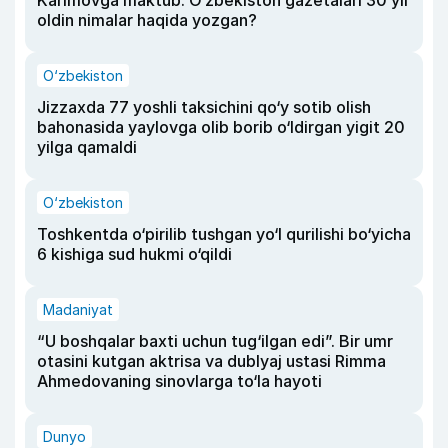
Karimovga maktub. O‘zbekiston gazetalari 30 yil
oldin nimalar haqida yozgan?
O‘zbekiston
Jizzaxda 77 yoshli taksichini qo‘y sotib olish
bahonasida yaylovga olib borib o‘ldirgan yigit 20
yilga qamaldi
O‘zbekiston
Toshkentda o‘pirilib tushgan yo‘l qurilishi bo‘yicha
6 kishiga sud hukmi o‘qildi
Madaniyat
“U boshqalar baxti uchun tug‘ilgan edi”. Bir umr
otasini kutgan aktrisa va dublyaj ustasi Rimma
Ahmedovaning sinovlarga to‘la hayoti
Dunyo