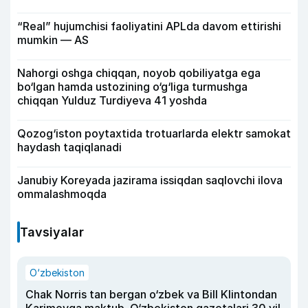
“Real” hujumchisi faoliyatini APLda davom ettirishi
mumkin — AS
Nahorgi oshga chiqqan, noyob qobiliyatga ega
bo‘lgan hamda ustozining o‘g‘liga turmushga
chiqqan Yulduz Turdiyeva 41 yoshda
Qozog‘iston poytaxtida trotuarlarda elektr samokat
haydash taqiqlanadi
Janubiy Koreyada jazirama issiqdan saqlovchi ilova
ommalashmoqda
Tavsiyalar
O‘zbekiston
Chak Norris tan bergan o‘zbek va Bill Klintondan