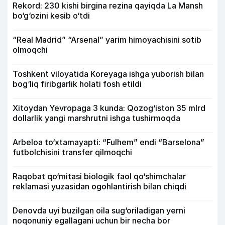
Rekord: 230 kishi birgina rezina qayiqda La Mansh
bo‘g‘ozini kesib o‘tdi
“Real Madrid” “Arsenal” yarim himoyachisini sotib
olmoqchi
Toshkent viloyatida Koreyaga ishga yuborish bilan
bog‘liq firibgarlik holati fosh etildi
Xitoydan Yevropaga 3 kunda: Qozog‘iston 35 mlrd
dollarlik yangi marshrutni ishga tushirmoqda
Arbeloa to‘xtamayapti: “Fulhem” endi “Barselona”
futbolchisini transfer qilmoqchi
Raqobat qo‘mitasi biologik faol qo‘shimchalar
reklamasi yuzasidan ogohlantirish bilan chiqdi
Denovda uyi buzilgan oila sug‘oriladigan yerni
noqonuniy egallagani uchun bir necha bor