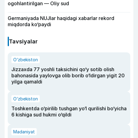
ogohlantirilgan — Oliy sud
Germaniyada NUJlar haqidagi xabarlar rekord
miqdorda ko‘paydi
Tavsiyalar
O‘zbekiston
Jizzaxda 77 yoshli taksichini qo‘y sotib olish
bahonasida yaylovga olib borib o‘ldirgan yigit 20
yilga qamaldi
O‘zbekiston
Toshkentda o‘pirilib tushgan yo‘l qurilishi bo‘yicha
6 kishiga sud hukmi o‘qildi
Madaniyat