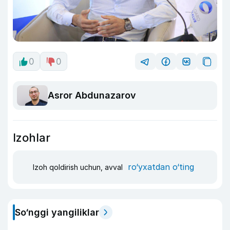
0
0
Asror Abdunazarov
Izohlar
ro‘yxatdan o‘ting
Izoh qoldirish uchun, avval
So‘nggi yangiliklar