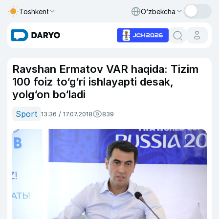
Toshkent
O‘zbekcha
Ravshan Ermatov VAR haqida: Tizim
100 foiz to‘g‘ri ishlayapti desak,
yolg‘on bo‘ladi
Sport
13:36 / 17.07.2018
839