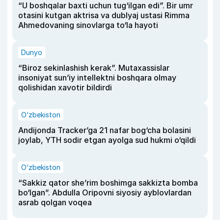
“U boshqalar baxti uchun tug‘ilgan edi”. Bir umr
otasini kutgan aktrisa va dublyaj ustasi Rimma
Ahmedovaning sinovlarga to‘la hayoti
Dunyo
“Biroz sekinlashish kerak”. Mutaxassislar
insoniyat sun’iy intellektni boshqara olmay
qolishidan xavotir bildirdi
O‘zbekiston
Andijonda Tracker’ga 21 nafar bog‘cha bolasini
joylab, YTH sodir etgan ayolga sud hukmi o‘qildi
O‘zbekiston
“Sakkiz qator she’rim boshimga sakkizta bomba
bo‘lgan”. Abdulla Oripovni siyosiy ayblovlardan
asrab qolgan voqea