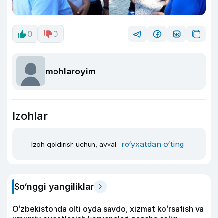
0
0
mohlaroyim
Izohlar
ro‘yxatdan o‘ting
Izoh qoldirish uchun, avval
So‘nggi yangiliklar
Oʻzbekistonda olti oyda savdo, xizmat koʻrsatish va