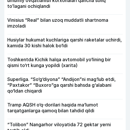
umumiy ovqatlanish korxonalari qancha soliq
toʻlagani ochiqlandi
Vinisius “Real” bilan uzoq muddatli shartnoma
imzoladi
Husiylar hukumat kuchlariga qarshi raketalar uchirdi,
kamida 30 kishi halok bo‘ldi
Toshkentda Kichik halqa avtomobil yo‘lining bir
qismi to‘rt kunga yopildi (xarita)
Superliga. “So‘g‘diyona” “Andijon”ni mag‘lub etdi,
“Paxtakor” “Buxoro”ga qarshi bahsda g‘alabani
qo‘ldan chiqardi
Tramp AQSH o‘q-dorilari haqida ma’lumot
tarqatganlarga qamoq bilan tahdid qildi
“Tolibon” Nangarhor viloyatida 72 gektar yerni