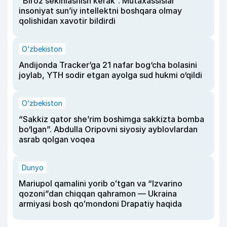
“Biroz sekinlashish kerak”. Mutaxassislar
insoniyat sun’iy intellektni boshqara olmay
qolishidan xavotir bildirdi
O‘zbekiston
Andijonda Tracker’ga 21 nafar bog‘cha bolasini
joylab, YTH sodir etgan ayolga sud hukmi o‘qildi
O‘zbekiston
“Sakkiz qator she’rim boshimga sakkizta bomba
bo‘lgan”. Abdulla Oripovni siyosiy ayblovlardan
asrab qolgan voqea
Dunyo
Mariupol qamalini yorib oʻtgan va “Izvarino
qozoni”dan chiqqan qahramon — Ukraina
armiyasi bosh qoʻmondoni Drapatiy haqida