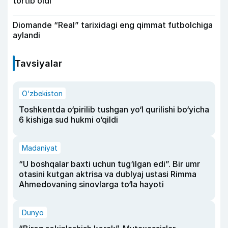
tortib oldi
Diomande “Real” tarixidagi eng qimmat futbolchiga
aylandi
Tavsiyalar
O‘zbekiston
Toshkentda o‘pirilib tushgan yo‘l qurilishi bo‘yicha
6 kishiga sud hukmi o‘qildi
Madaniyat
“U boshqalar baxti uchun tug‘ilgan edi”. Bir umr
otasini kutgan aktrisa va dublyaj ustasi Rimma
Ahmedovaning sinovlarga to‘la hayoti
Dunyo