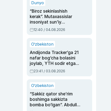
Dunyo
“Biroz sekinlashish
kerak”. Mutaxassislar
insoniyat sun’iy
intellektni boshqara
12:40 / 04.08.2026
olmay qolishidan xavotir
bildirdi
O‘zbekiston
Andijonda Tracker’ga 21
nafar bog‘cha bolasini
joylab, YTH sodir etgan
ayolga sud hukmi o‘qildi
23:41 / 03.08.2026
O‘zbekiston
“Sakkiz qator she’rim
boshimga sakkizta
bomba bo‘lgan”. Abdulla
Oripovni siyosiy