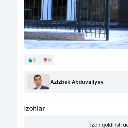
0
0
Azizbek Abduvaliyev
Izohlar
Izoh qoldirish 