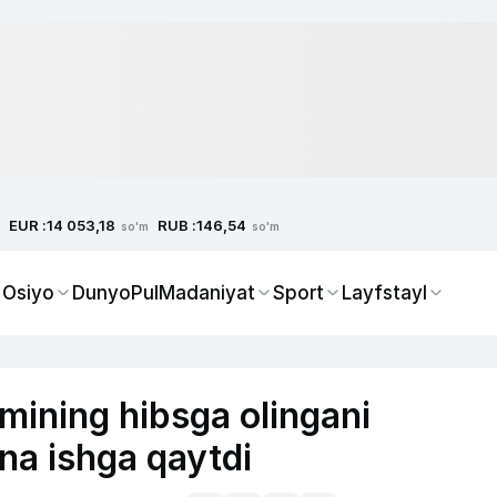
EUR :
RUB :
14 053,18
146,54
so'm
so'm
 Osiyo
Dunyo
Pul
Madaniyat
Sport
Layfstayl
mining hibsga olingani
ana ishga qaytdi