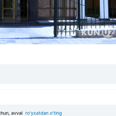
uchun, avval
ro‘yxatdan o‘ting