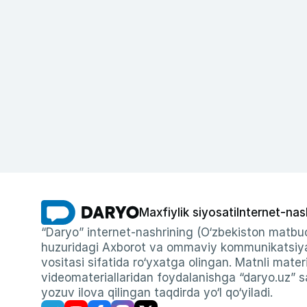
Maxfiylik siyosati
Internet-nas
“Daryo” internet-nashrining (O‘zbekiston matbuo
huzuridagi Axborot va ommaviy kommunikatsiyal
vositasi sifatida ro‘yxatga olingan. Matnli materi
videomateriallaridan foydalanishga “daryo.uz” sa
yozuv ilova qilingan taqdirda yo‘l qo‘yiladi.