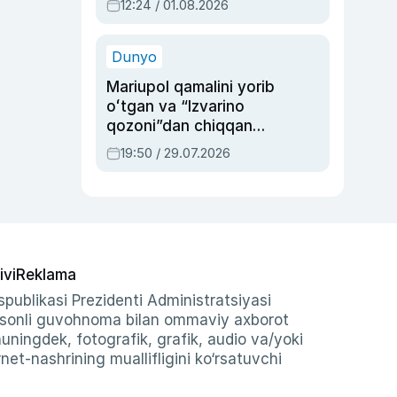
12:24 / 01.08.2026
ayblovlardan asrab
qolgan voqea
Dunyo
Mariupol qamalini yorib
oʻtgan va “Izvarino
qozoni”dan chiqqan
qahramon — Ukraina
19:50 / 29.07.2026
armiyasi bosh
qoʻmondoni Drapatiy
haqida
ivi
Reklama
publikasi Prezidenti Administratsiyasi
-sonli guvohnoma bilan ommaviy axborot
shuningdek, fotografik, grafik, audio va/yoki
et-nashrining muallifligini ko‘rsatuvchi