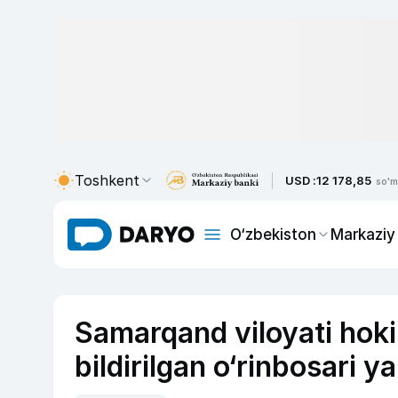
Toshkent
USD :
12 178,85
so'm
O‘zbekiston
Markaziy
Samarqand viloyati hoki
bildirilgan o‘rinbosari y