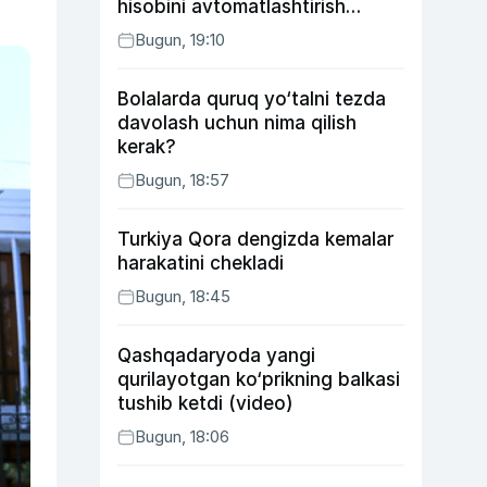
hisobini avtomatlashtirish
rejasini ishlab chiqishni
Bugun, 19:10
ma’qulladi
Bolalarda quruq yo‘talni tezda
davolash uchun nima qilish
kerak?
Bugun, 18:57
Turkiya Qora dengizda kemalar
harakatini chekladi
Bugun, 18:45
Qashqadaryoda yangi
qurilayotgan ko‘prikning balkasi
tushib ketdi (video)
Bugun, 18:06