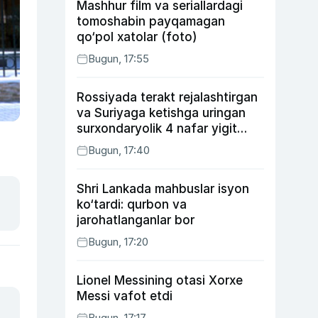
Mashhur film va seriallardagi
tomoshabin payqamagan
qo‘pol xatolar (foto)
Bugun, 17:55
Rossiyada terakt rejalashtirgan
va Suriyaga ketishga uringan
surxondaryolik 4 nafar yigit
qamaldi
Bugun, 17:40
Shri Lankada mahbuslar isyon
ko‘tardi: qurbon va
jarohatlanganlar bor
Bugun, 17:20
Lionel Messining otasi Xorxe
Messi vafot etdi
Bugun, 17:17