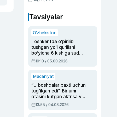
Tavsiyalar
O‘zbekiston
Toshkentda o‘pirilib
tushgan yo‘l qurilishi
bo‘yicha 6 kishiga sud
hukmi o‘qildi
10:10 / 05.08.2026
Madaniyat
“U boshqalar baxti uchun
tug‘ilgan edi”. Bir umr
otasini kutgan aktrisa va
dublyaj ustasi Rimma
13:55 / 04.08.2026
Ahmedovaning
sinovlarga to‘la hayoti