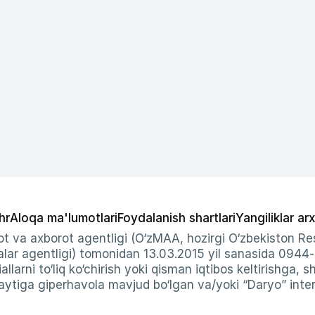
hr
Aloqa ma'lumotlari
Foydalanish shartlari
Yangiliklar arx
t va axborot agentligi (O‘zMAA, hozirgi O‘zbekiston Res
ar agentligi) tomonidan 13.03.2015 yil sanasida 0944
allarni to‘liq ko‘chirish yoki qisman iqtibos keltirishga, 
ytiga giperhavola mavjud bo‘lgan va/yoki “Daryo” intern