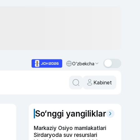
O‘zbekcha
Kabinet
So‘nggi yangiliklar
Markaziy Osiyo mamlakatlari
Sirdaryoda suv resurslari