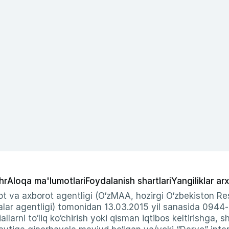
hr
Aloqa ma'lumotlari
Foydalanish shartlari
Yangiliklar arx
t va axborot agentligi (O‘zMAA, hozirgi O‘zbekiston Res
ar agentligi) tomonidan 13.03.2015 yil sanasida 0944
allarni to‘liq ko‘chirish yoki qisman iqtibos keltirishga, 