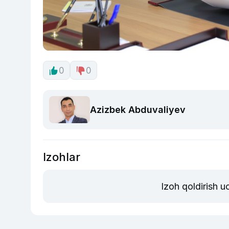
0
0
Azizbek Abduvaliyev
Izohlar
Izoh qoldirish 