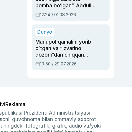
bomba bo‘lgan”. Abdulla
Oripovni siyosiy
12:24 / 01.08.2026
ayblovlardan asrab
qolgan voqea
Dunyo
Mariupol qamalini yorib
oʻtgan va “Izvarino
qozoni”dan chiqqan
qahramon — Ukraina
19:50 / 29.07.2026
armiyasi bosh
qoʻmondoni Drapatiy
haqida
ivi
Reklama
publikasi Prezidenti Administratsiyasi
-sonli guvohnoma bilan ommaviy axborot
shuningdek, fotografik, grafik, audio va/yoki