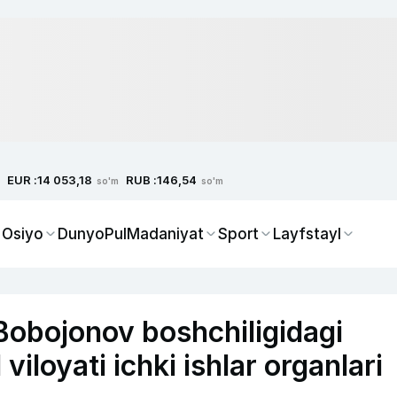
EUR :
RUB :
14 053,18
146,54
so'm
so'm
 Osiyo
Dunyo
Pul
Madaniyat
Sport
Layfstayl
t Bobojonov boshchiligidagi
iloyati ichki ishlar organlari