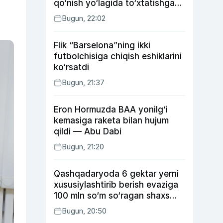
qo‘nish yo‘lagida to‘xtatishga
urindi (video)
Bugun, 22:02
Flik “Barselona”ning ikki
futbolchisiga chiqish eshiklarini
ko‘rsatdi
Bugun, 21:37
Eron Hormuzda BAA yonilg‘i
kemasiga raketa bilan hujum
qildi — Abu Dabi
Bugun, 21:20
Qashqadaryoda 6 gektar yerni
xususiylashtirib berish evaziga
100 mln so‘m so‘ragan shaxs
ushlandi
Bugun, 20:50