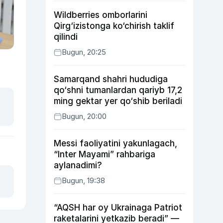
Wildberries omborlarini
Qirg‘izistonga ko‘chirish taklif
qilindi
Bugun, 20:25
Samarqand shahri hududiga
qo‘shni tumanlardan qariyb 17,2
ming gektar yer qo‘shib beriladi
Bugun, 20:00
Messi faoliyatini yakunlagach,
“Inter Mayami” rahbariga
aylanadimi?
Bugun, 19:38
“AQSH har oy Ukrainaga Patriot
raketalarini yetkazib beradi” —