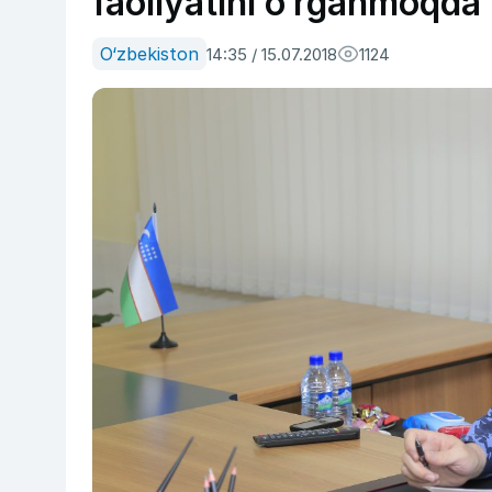
faoliyatini o‘rganmoqda
O‘zbekiston
14:35 / 15.07.2018
1124