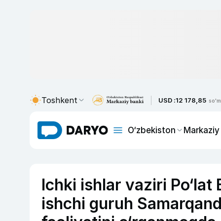
Toshkent
USD :
12 178,85
so'm
O‘zbekiston
Markaziy
Ichki ishlar vaziri Po‘la
ishchi guruh Samarqand v