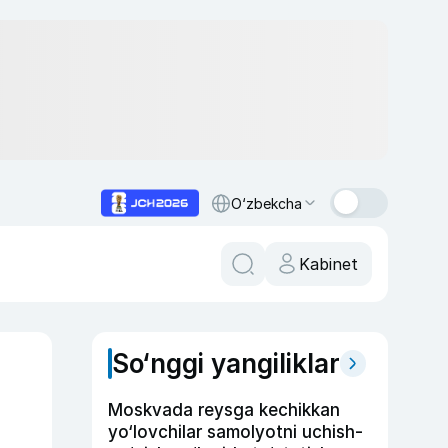
O‘zbekcha
Kabinet
So‘nggi yangiliklar
Moskvada reysga kechikkan
yo‘lovchilar samolyotni uchish-