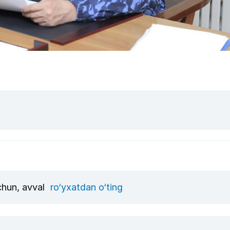
uchun, avval
ro‘yxatdan o‘ting