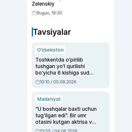
Zelenskiy
Bugun, 19:30
Tavsiyalar
O‘zbekiston
Toshkentda o‘pirilib
tushgan yo‘l qurilishi
bo‘yicha 6 kishiga sud
hukmi o‘qildi
10:10 / 05.08.2026
Madaniyat
“U boshqalar baxti uchun
tug‘ilgan edi”. Bir umr
otasini kutgan aktrisa va
dublyaj ustasi Rimma
13:55 / 04.08.2026