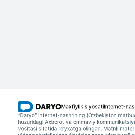
Maxfiylik siyosati
Internet-nas
“Daryo” internet-nashrining (O‘zbekiston matbuo
huzuridagi Axborot va ommaviy kommunikatsiyal
vositasi sifatida ro‘yxatga olingan. Matnli materi