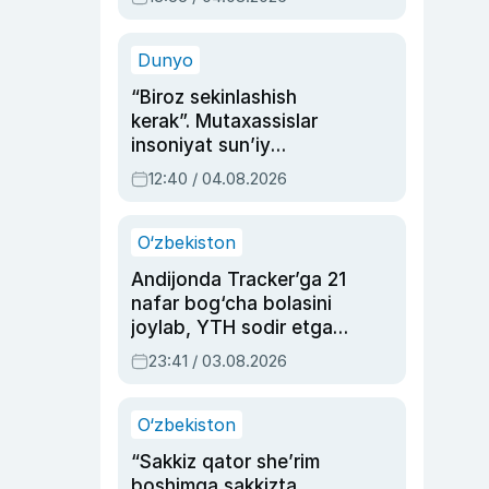
Ahmedovaning
sinovlarga to‘la hayoti
Dunyo
“Biroz sekinlashish
kerak”. Mutaxassislar
insoniyat sun’iy
intellektni boshqara
12:40 / 04.08.2026
olmay qolishidan xavotir
bildirdi
O‘zbekiston
Andijonda Tracker’ga 21
nafar bog‘cha bolasini
joylab, YTH sodir etgan
ayolga sud hukmi o‘qildi
23:41 / 03.08.2026
O‘zbekiston
“Sakkiz qator she’rim
boshimga sakkizta