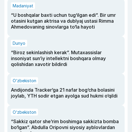
Madaniyat
“U boshqalar baxti uchun tug‘ilgan edi”. Bir umr
otasini kutgan aktrisa va dublyaj ustasi Rimma
Ahmedovaning sinovlarga to‘la hayoti
Dunyo
“Biroz sekinlashish kerak”. Mutaxassislar
insoniyat sun’iy intellektni boshqara olmay
qolishidan xavotir bildirdi
O‘zbekiston
Andijonda Tracker’ga 21 nafar bog‘cha bolasini
joylab, YTH sodir etgan ayolga sud hukmi o‘qildi
O‘zbekiston
“Sakkiz qator she’rim boshimga sakkizta bomba
bo‘lgan”. Abdulla Oripovni siyosiy ayblovlardan