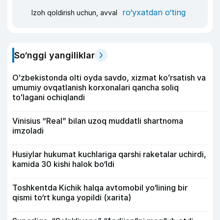
ro‘yxatdan o‘ting
Izoh qoldirish uchun, avval
So‘nggi yangiliklar
Oʻzbekistonda olti oyda savdo, xizmat koʻrsatish va
umumiy ovqatlanish korxonalari qancha soliq
toʻlagani ochiqlandi
Vinisius “Real” bilan uzoq muddatli shartnoma
imzoladi
Husiylar hukumat kuchlariga qarshi raketalar uchirdi,
kamida 30 kishi halok bo‘ldi
Toshkentda Kichik halqa avtomobil yo‘lining bir
qismi to‘rt kunga yopildi (xarita)