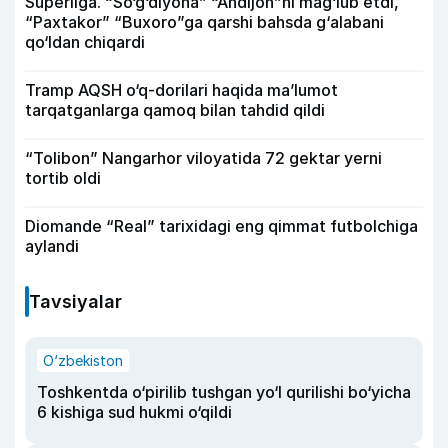
Superliga. “So‘g‘diyona” “Andijon”ni mag‘lub etdi,
“Paxtakor” “Buxoro”ga qarshi bahsda g‘alabani
qo‘ldan chiqardi
Tramp AQSH o‘q-dorilari haqida ma’lumot
tarqatganlarga qamoq bilan tahdid qildi
“Tolibon” Nangarhor viloyatida 72 gektar yerni
tortib oldi
Diomande “Real” tarixidagi eng qimmat futbolchiga
aylandi
Tavsiyalar
O‘zbekiston
Toshkentda o‘pirilib tushgan yo‘l qurilishi bo‘yicha
6 kishiga sud hukmi o‘qildi