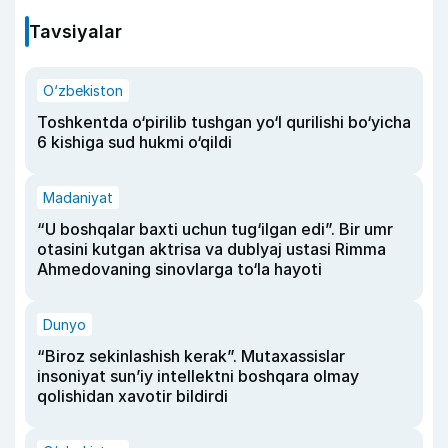
Tavsiyalar
O‘zbekiston
Toshkentda o‘pirilib tushgan yo‘l qurilishi bo‘yicha
6 kishiga sud hukmi o‘qildi
Madaniyat
“U boshqalar baxti uchun tug‘ilgan edi”. Bir umr
otasini kutgan aktrisa va dublyaj ustasi Rimma
Ahmedovaning sinovlarga to‘la hayoti
Dunyo
“Biroz sekinlashish kerak”. Mutaxassislar
insoniyat sun’iy intellektni boshqara olmay
qolishidan xavotir bildirdi