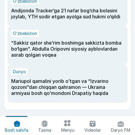
O‘zbekiston
Andijonda Tracker’ga 21 nafar bog‘cha bolasini
joylab, YTH sodir etgan ayolga sud hukmi o‘qildi
O‘zbekiston
“Sakkiz qator she’rim boshimga sakkizta bomba
bo‘lgan”. Abdulla Oripovni siyosiy ayblovlardan
asrab qolgan voqea
Dunyo
Mariupol qamalini yorib oʻtgan va “Izvarino
qozoni”dan chiqqan qahramon — Ukraina
armiyasi bosh qoʻmondoni Drapatiy haqida
Bosh sahifa
Tasma
Menyu
Videolar
Daryo FM