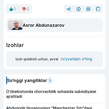
0
0
Asror Abdunazarov
Izohlar
ro‘yxatdan o‘ting
Izoh qoldirish uchun, avval
So‘nggi yangiliklar
O‘zbekistonda chorvachilik sohasida subsidiyalar
ajratiladi
Abduqodir Husanovning “Manchester Siti”dagi