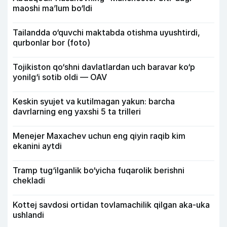
maoshi ma’lum bo‘ldi
Tailandda o‘quvchi maktabda otishma uyushtirdi,
qurbonlar bor (foto)
Tojikiston qo‘shni davlatlardan uch baravar ko‘p
yonilg‘i sotib oldi — OAV
Keskin syujet va kutilmagan yakun: barcha
davrlarning eng yaxshi 5 ta trilleri
Menejer Maxachev uchun eng qiyin raqib kim
ekanini aytdi
Tramp tug‘ilganlik bo‘yicha fuqarolik berishni
chekladi
Kottej savdosi ortidan tovlamachilik qilgan aka-uka
ushlandi