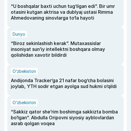
“U boshqalar baxti uchun tug‘ilgan edi”. Bir umr
otasini kutgan aktrisa va dublyaj ustasi Rimma
Ahmedovaning sinovlarga to‘la hayoti
Dunyo
“Biroz sekinlashish kerak”. Mutaxassislar
insoniyat sun’iy intellektni boshqara olmay
qolishidan xavotir bildirdi
O‘zbekiston
Andijonda Tracker’ga 21 nafar bog‘cha bolasini
joylab, YTH sodir etgan ayolga sud hukmi o‘qildi
O‘zbekiston
“Sakkiz qator she’rim boshimga sakkizta bomba
bo‘lgan”. Abdulla Oripovni siyosiy ayblovlardan
asrab qolgan voqea