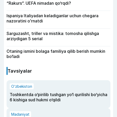
“Rakurs”. UEFA nimadan qo‘rqdi?
Ispaniya Italiyadan keladiganlar uchun chegara
nazoratini oʻrnatdi
Sarguzasht, triller va mistika: tomosha qilishga
arziydigan 5 serial
Otaning ismini bolaga familiya qilib berish mumkin
bo‘ladi
Tavsiyalar
O‘zbekiston
Toshkentda o‘pirilib tushgan yo‘l qurilishi bo‘yicha
6 kishiga sud hukmi o‘qildi
Madaniyat