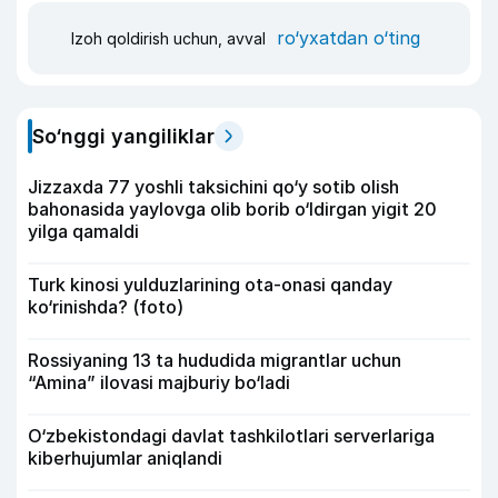
ro‘yxatdan o‘ting
Izoh qoldirish uchun, avval
So‘nggi yangiliklar
Jizzaxda 77 yoshli taksichini qo‘y sotib olish
bahonasida yaylovga olib borib o‘ldirgan yigit 20
yilga qamaldi
Turk kinosi yulduzlarining ota-onasi qanday
ko‘rinishda? (foto)
Rossiyaning 13 ta hududida migrantlar uchun
“Amina” ilovasi majburiy bo‘ladi
O‘zbekistondagi davlat tashkilotlari serverlariga
kiberhujumlar aniqlandi