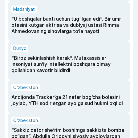
Madaniyat
“U boshqalar baxti uchun tug‘ilgan edi”. Bir umr
otasini kutgan aktrisa va dublyaj ustasi Rimma
Ahmedovaning sinovlarga to‘la hayoti
Dunyo
“Biroz sekinlashish kerak”. Mutaxassislar
insoniyat sun’iy intellektni boshqara olmay
qolishidan xavotir bildirdi
O‘zbekiston
Andijonda Tracker’ga 21 nafar bog‘cha bolasini
joylab, YTH sodir etgan ayolga sud hukmi o‘qildi
O‘zbekiston
“Sakkiz qator she’rim boshimga sakkizta bomba
bo‘lgan”. Abdulla Oripovni siyosiy ayblovlardan