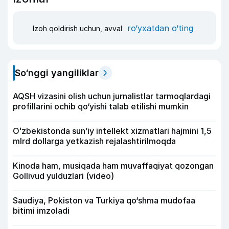
ro‘yxatdan o‘ting
Izoh qoldirish uchun, avval
So‘nggi yangiliklar
AQSH vizasini olish uchun jurnalistlar tarmoqlardagi
profillarini ochib qo‘yishi talab etilishi mumkin
Oʻzbekistonda sunʼiy intellekt xizmatlari hajmini 1,5
mlrd dollarga yetkazish rejalashtirilmoqda
Kinoda ham, musiqada ham muvaffaqiyat qozongan
Gollivud yulduzlari (video)
Saudiya, Pokiston va Turkiya qo‘shma mudofaa
bitimi imzoladi