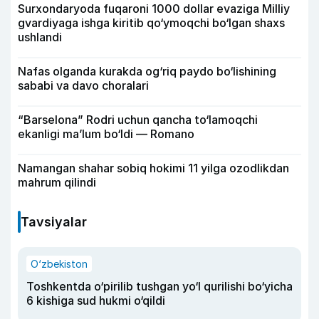
Surxondaryoda fuqaroni 1000 dollar evaziga Milliy
gvardiyaga ishga kiritib qo‘ymoqchi bo‘lgan shaxs
ushlandi
Nafas olganda kurakda og‘riq paydo bo‘lishining
sababi va davo choralari
“Barselona” Rodri uchun qancha to‘lamoqchi
ekanligi ma’lum bo‘ldi — Romano
Namangan shahar sobiq hokimi 11 yilga ozodlikdan
mahrum qilindi
Tavsiyalar
O‘zbekiston
Toshkentda o‘pirilib tushgan yo‘l qurilishi bo‘yicha
6 kishiga sud hukmi o‘qildi