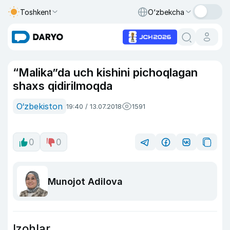
Toshkent
O‘zbekcha
“Malika”da uch kishini pichoqlagan
shaxs qidirilmoqda
O‘zbekiston
19:40 / 13.07.2018
1591
0
0
Munojot Adilova
Izohlar