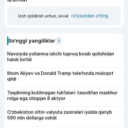
ro‘yxatdan o‘ting
Izoh qoldirish uchun, avval
So‘nggi yangiliklar
Navoiyda yollanma ishchi tuproq bosib qolishidan
halok bo‘ldi
Ilhom Aliyev va Donald Tramp telefonda muloqot
qildi
Taqdirning kutilmagan tuhfalari: tasodifan mashhur
rolga ega chiqqan 8 aktyor
O‘zbekiston oltin-valyuta zaxiralari iyulda qariyb
590 mln dollarga oshdi