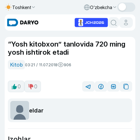
Toshkent
O‘zbekcha
“Yosh kitobxon” tanlovida 720 ming
yosh ishtirok etadi
Kitob
03:21 / 11.07.2018
906
0
0
eldar
Izohlar