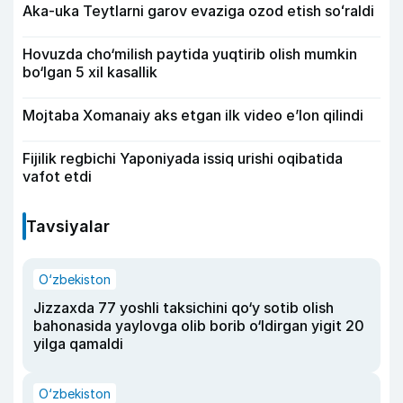
Aka-uka Teytlarni garov evaziga ozod etish soʻraldi
Hovuzda cho‘milish paytida yuqtirib olish mumkin
bo‘lgan 5 xil kasallik
Mojtaba Xomanaiy aks etgan ilk video e’lon qilindi
Fijilik regbichi Yaponiyada issiq urishi oqibatida
vafot etdi
Tavsiyalar
O‘zbekiston
Jizzaxda 77 yoshli taksichini qo‘y sotib olish
bahonasida yaylovga olib borib o‘ldirgan yigit 20
yilga qamaldi
O‘zbekiston