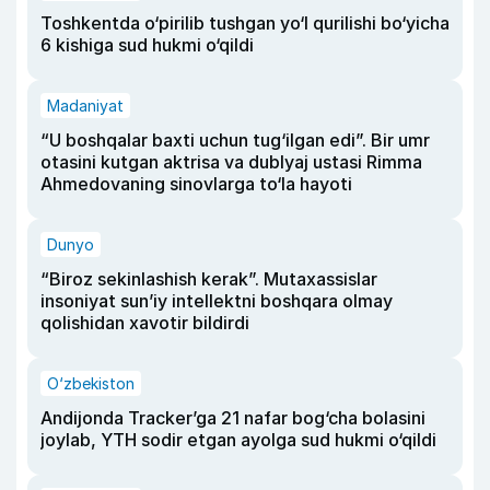
Toshkentda o‘pirilib tushgan yo‘l qurilishi bo‘yicha
6 kishiga sud hukmi o‘qildi
Madaniyat
“U boshqalar baxti uchun tug‘ilgan edi”. Bir umr
otasini kutgan aktrisa va dublyaj ustasi Rimma
Ahmedovaning sinovlarga to‘la hayoti
Dunyo
“Biroz sekinlashish kerak”. Mutaxassislar
insoniyat sun’iy intellektni boshqara olmay
qolishidan xavotir bildirdi
O‘zbekiston
Andijonda Tracker’ga 21 nafar bog‘cha bolasini
joylab, YTH sodir etgan ayolga sud hukmi o‘qildi