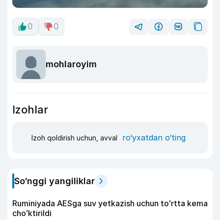
0
0
mohlaroyim
Izohlar
ro‘yxatdan o‘ting
Izoh qoldirish uchun, avval
So‘nggi yangiliklar
Ruminiyada AESga suv yetkazish uchun toʻrtta kema
choʻktirildi