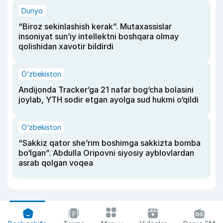
Dunyo
“Biroz sekinlashish kerak”. Mutaxassislar
insoniyat sun’iy intellektni boshqara olmay
qolishidan xavotir bildirdi
O‘zbekiston
Andijonda Tracker’ga 21 nafar bog‘cha bolasini
joylab, YTH sodir etgan ayolga sud hukmi o‘qildi
O‘zbekiston
“Sakkiz qator she’rim boshimga sakkizta bomba
bo‘lgan”. Abdulla Oripovni siyosiy ayblovlardan
asrab qolgan voqea