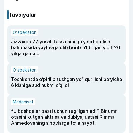
Tavsiyalar
O‘zbekiston
Jizzaxda 77 yoshli taksichini qo‘y sotib olish
bahonasida yaylovga olib borib o‘ldirgan yigit 20
yilga qamaldi
O‘zbekiston
Toshkentda o‘pirilib tushgan yo‘l qurilishi bo‘yicha
6 kishiga sud hukmi o‘qildi
Madaniyat
“U boshqalar baxti uchun tug‘ilgan edi”. Bir umr
otasini kutgan aktrisa va dublyaj ustasi Rimma
Ahmedovaning sinovlarga to‘la hayoti