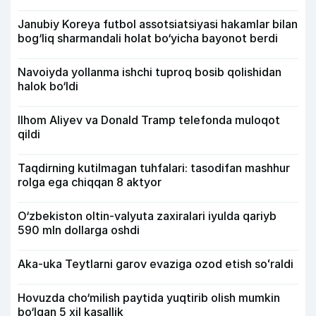
Janubiy Koreya futbol assotsiatsiyasi hakamlar bilan
bog‘liq sharmandali holat bo‘yicha bayonot berdi
Navoiyda yollanma ishchi tuproq bosib qolishidan
halok bo‘ldi
Ilhom Aliyev va Donald Tramp telefonda muloqot
qildi
Taqdirning kutilmagan tuhfalari: tasodifan mashhur
rolga ega chiqqan 8 aktyor
O‘zbekiston oltin-valyuta zaxiralari iyulda qariyb
590 mln dollarga oshdi
Aka-uka Teytlarni garov evaziga ozod etish soʻraldi
Hovuzda cho‘milish paytida yuqtirib olish mumkin
bo‘lgan 5 xil kasallik