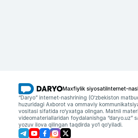
Maxfiylik siyosati
Internet-nas
“Daryo” internet-nashrining (O‘zbekiston matbuo
huzuridagi Axborot va ommaviy kommunikatsiyal
vositasi sifatida ro‘yxatga olingan. Matnli materi
videomateriallaridan foydalanishga “daryo.uz” sa
yozuv ilova qilingan taqdirda yo‘l qo‘yiladi.