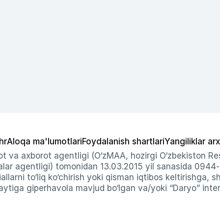
hr
Aloqa ma'lumotlari
Foydalanish shartlari
Yangiliklar arx
t va axborot agentligi (O‘zMAA, hozirgi O‘zbekiston Res
ar agentligi) tomonidan 13.03.2015 yil sanasida 0944
allarni to‘liq ko‘chirish yoki qisman iqtibos keltirishga, 
ytiga giperhavola mavjud bo‘lgan va/yoki “Daryo” intern