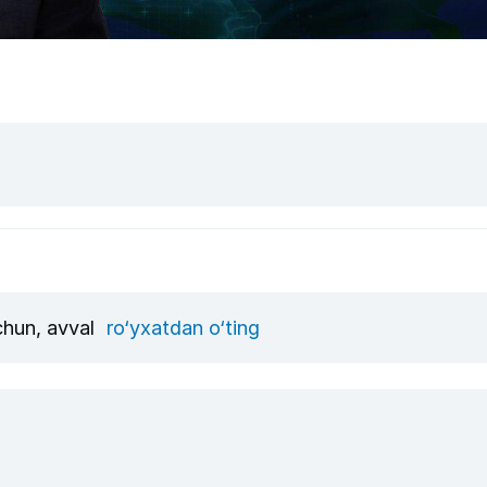
uchun, avval
ro‘yxatdan o‘ting