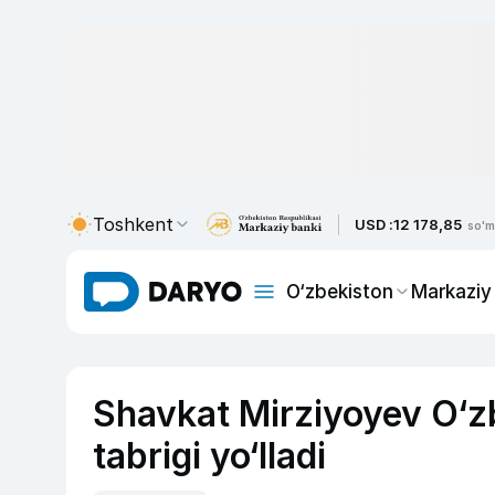
Toshkent
USD :
12 178,85
so'm
O‘zbekiston
Markaziy
Shavkat Mirziyoyev O‘z
tabrigi yo‘lladi