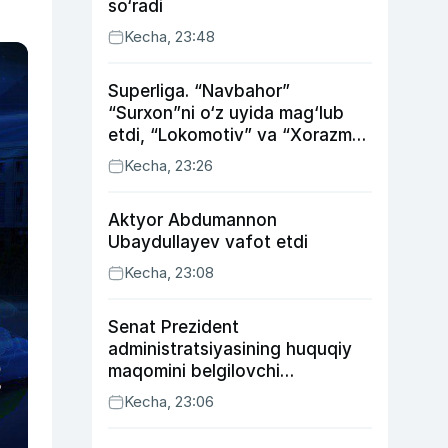
so‘radi
Kecha, 23:48
Superliga. “Navbahor”
“Surxon”ni o‘z uyida mag‘lub
etdi, “Lokomotiv” va “Xorazm”
uyda g‘alaba qozondi
Kecha, 23:26
Aktyor Abdu­mannon
Ubaydullayev vafot etdi
Kecha, 23:08
Senat Prezident
administratsiyasining huquqiy
maqomini belgilovchi
konstitutsiyaviy qonunni
Kecha, 23:06
ma’qulladi