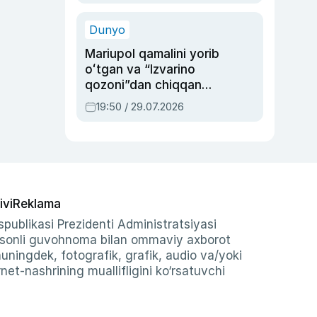
qolgan voqea
Dunyo
Mariupol qamalini yorib
oʻtgan va “Izvarino
qozoni”dan chiqqan
qahramon — Ukraina
19:50 / 29.07.2026
armiyasi bosh
qoʻmondoni Drapatiy
haqida
ivi
Reklama
publikasi Prezidenti Administratsiyasi
-sonli guvohnoma bilan ommaviy axborot
shuningdek, fotografik, grafik, audio va/yoki
et-nashrining muallifligini ko‘rsatuvchi