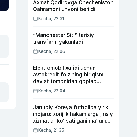
Axmat Qodirovga Checheniston
Qahramoni unvoni berildi
Kecha, 22:31
“Manchester Siti” tarixiy
transferni yakunladi
Kecha, 22:06
Elektromobil xaridi uchun
avtokredit foizining bir qismi
davlat tomonidan qoplab
berilishi mumkin
Kecha, 22:04
Janubiy Koreya futbolida yirik
mojaro: xorijlik hakamlarga jinsiy
xizmatlar ko‘rsatilgani ma’lum
qilindi
Kecha, 21:35