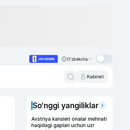
O‘zbekcha
Kabinet
So‘nggi yangiliklar
Avstriya kansleri onalar mehnati
haqidagi gaplari uchun uzr