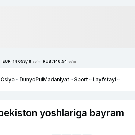
EUR :
RUB :
14 053,18
146,54
so'm
so'm
 Osiyo
Dunyo
Pul
Madaniyat
Sport
Layfstayl
bekiston yoshlariga bayram