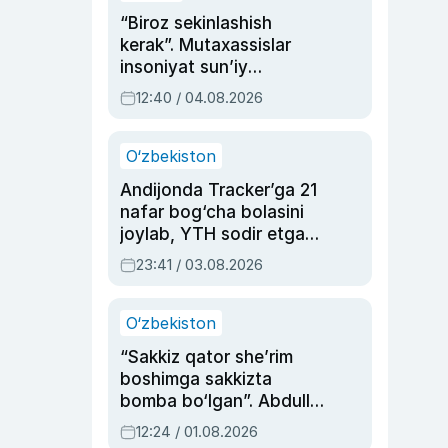
“Biroz sekinlashish
kerak”. Mutaxassislar
insoniyat sun’iy
intellektni boshqara
12:40 / 04.08.2026
olmay qolishidan xavotir
bildirdi
O‘zbekiston
Andijonda Tracker’ga 21
nafar bog‘cha bolasini
joylab, YTH sodir etgan
ayolga sud hukmi o‘qildi
23:41 / 03.08.2026
O‘zbekiston
“Sakkiz qator she’rim
boshimga sakkizta
bomba bo‘lgan”. Abdulla
Oripovni siyosiy
12:24 / 01.08.2026
ayblovlardan asrab