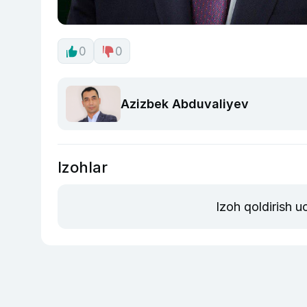
0
0
Azizbek Abduvaliyev
Izohlar
Izoh qoldirish 