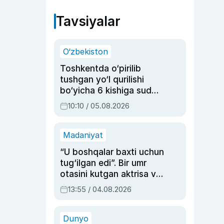
Tavsiyalar
O‘zbekiston
Toshkentda o‘pirilib
tushgan yo‘l qurilishi
bo‘yicha 6 kishiga sud
hukmi o‘qildi
10:10 / 05.08.2026
Madaniyat
“U boshqalar baxti uchun
tug‘ilgan edi”. Bir umr
otasini kutgan aktrisa va
dublyaj ustasi Rimma
13:55 / 04.08.2026
Ahmedovaning
sinovlarga to‘la hayoti
Dunyo