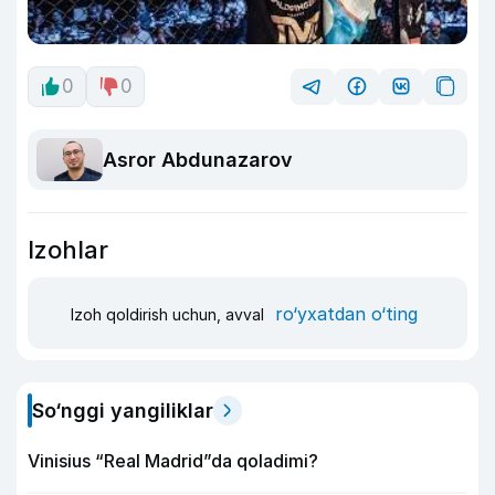
0
0
Asror Abdunazarov
Izohlar
ro‘yxatdan o‘ting
Izoh qoldirish uchun, avval
So‘nggi yangiliklar
Vinisius “Real Madrid”da qoladimi?