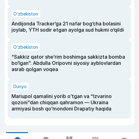
O‘zbekiston
Andijonda Tracker’ga 21 nafar bog‘cha bolasini
joylab, YTH sodir etgan ayolga sud hukmi o‘qildi
O‘zbekiston
“Sakkiz qator she’rim boshimga sakkizta bomba
bo‘lgan”. Abdulla Oripovni siyosiy ayblovlardan
asrab qolgan voqea
Dunyo
Mariupol qamalini yorib oʻtgan va “Izvarino
qozoni”dan chiqqan qahramon — Ukraina
armiyasi bosh qoʻmondoni Drapatiy haqida