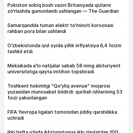
Pokiston sobiq bosh vaziri Britaniyada qizlarni
zo‘rlashda gumonlanib ushlangan — The Guardian
Samarqandda tuman elektr ta’minoti korxonasi
rahbari pora bilan ushlandi
O‘zbekistonda iyul oyida yillik inflyatsiya 6,4 foizni
tashkil etdi
Meksikada a’lo natijalar sabab 58 ming abituriyent
universitetga qayta imtihon topshiradi
Toshkent hokimligi “Qo‘yliq avenue” mojarosi
yuzasidan munosabat bildirdi: qurilish ishlarining 53
foizi yakunlangan
FIFA Yevropa ligalari tomonidan jiddiy qarshilikka
uchradi
Ikki hafta ichida Afg‘onistonga ikki davlatdan 100