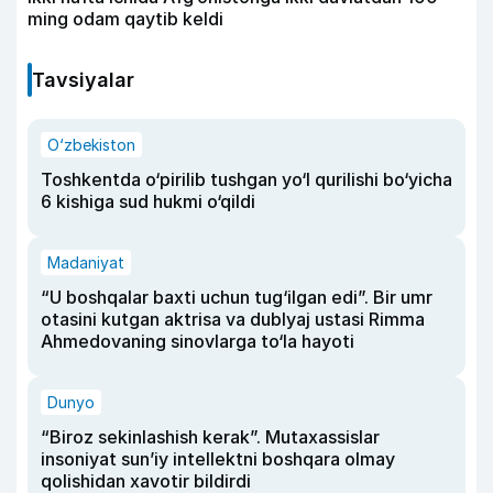
ming odam qaytib keldi
Tavsiyalar
O‘zbekiston
Toshkentda o‘pirilib tushgan yo‘l qurilishi bo‘yicha
6 kishiga sud hukmi o‘qildi
Madaniyat
“U boshqalar baxti uchun tug‘ilgan edi”. Bir umr
otasini kutgan aktrisa va dublyaj ustasi Rimma
Ahmedovaning sinovlarga to‘la hayoti
Dunyo
“Biroz sekinlashish kerak”. Mutaxassislar
insoniyat sun’iy intellektni boshqara olmay
qolishidan xavotir bildirdi