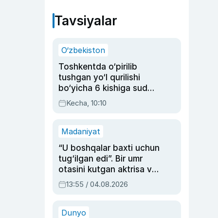
Tavsiyalar
O‘zbekiston
Toshkentda o‘pirilib
tushgan yo‘l qurilishi
bo‘yicha 6 kishiga sud
hukmi o‘qildi
Kecha, 10:10
Madaniyat
“U boshqalar baxti uchun
tug‘ilgan edi”. Bir umr
otasini kutgan aktrisa va
dublyaj ustasi Rimma
13:55 / 04.08.2026
Ahmedovaning
sinovlarga to‘la hayoti
Dunyo