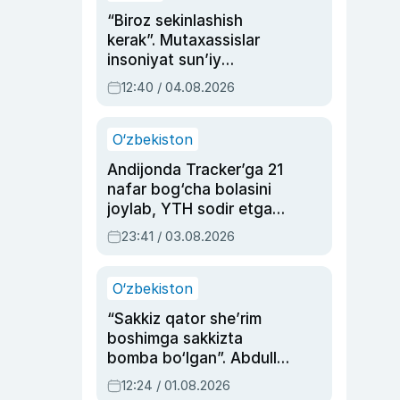
“Biroz sekinlashish
kerak”. Mutaxassislar
insoniyat sun’iy
intellektni boshqara
12:40 / 04.08.2026
olmay qolishidan xavotir
bildirdi
O‘zbekiston
Andijonda Tracker’ga 21
nafar bog‘cha bolasini
joylab, YTH sodir etgan
ayolga sud hukmi o‘qildi
23:41 / 03.08.2026
O‘zbekiston
“Sakkiz qator she’rim
boshimga sakkizta
bomba bo‘lgan”. Abdulla
Oripovni siyosiy
12:24 / 01.08.2026
ayblovlardan asrab