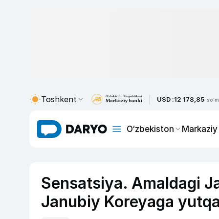
Toshkent
USD :
12 178,85
so'm
O‘zbekiston
Markaziy
Sensatsiya. Amaldagi 
Janubiy Koreyaga yutqaz