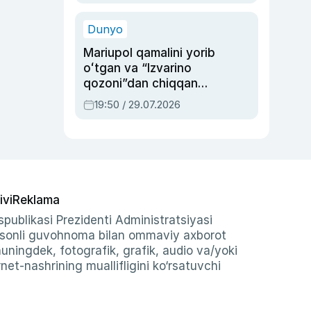
qolgan voqea
Dunyo
Mariupol qamalini yorib
oʻtgan va “Izvarino
qozoni”dan chiqqan
qahramon — Ukraina
19:50 / 29.07.2026
armiyasi bosh
qoʻmondoni Drapatiy
haqida
ivi
Reklama
publikasi Prezidenti Administratsiyasi
-sonli guvohnoma bilan ommaviy axborot
shuningdek, fotografik, grafik, audio va/yoki
et-nashrining muallifligini ko‘rsatuvchi