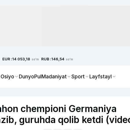
EUR :
RUB :
14 053,18
146,54
so'm
so'm
 Osiyo
Dunyo
Pul
Madaniyat
Sport
Layfstayl
Jahon chempioni Germaniya
ib, guruhda qolib ketdi (vide