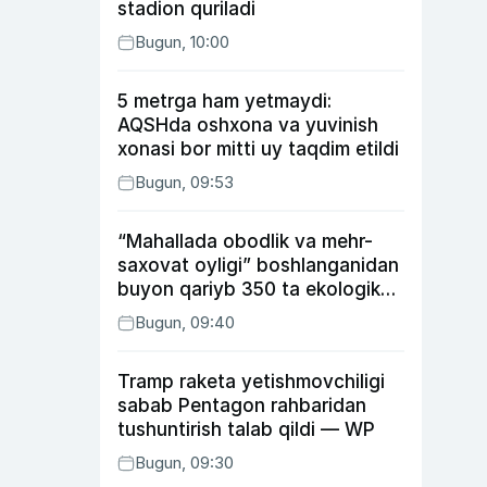
stadion quriladi
Bugun, 10:00
5 metrga ham yetmaydi:
AQSHda oshxona va yuvinish
xonasi bor mitti uy taqdim etildi
Bugun, 09:53
“Mahallada obodlik va mehr-
saxovat oyligi” boshlanganidan
buyon qariyb 350 ta ekologik
huquqbuzarlik aniqlandi
Bugun, 09:40
Tramp raketa yetishmovchiligi
sabab Pentagon rahbaridan
tushuntirish talab qildi — WP
Bugun, 09:30