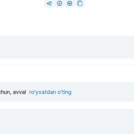
uchun, avval
ro‘yxatdan o‘ting