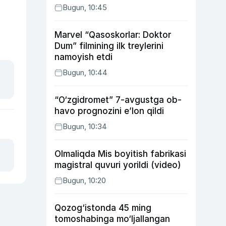
Bugun, 10:45
Marvel “Qasoskorlar: Doktor
Dum” filmining ilk treylerini
namoyish etdi
Bugun, 10:44
“O‘zgidromet” 7-avgustga ob-
havo prognozini e’lon qildi
Bugun, 10:34
Olmaliqda Mis boyitish fabrikasi
magistral quvuri yorildi (video)
Bugun, 10:20
Qozog‘istonda 45 ming
tomoshabinga mo‘ljallangan