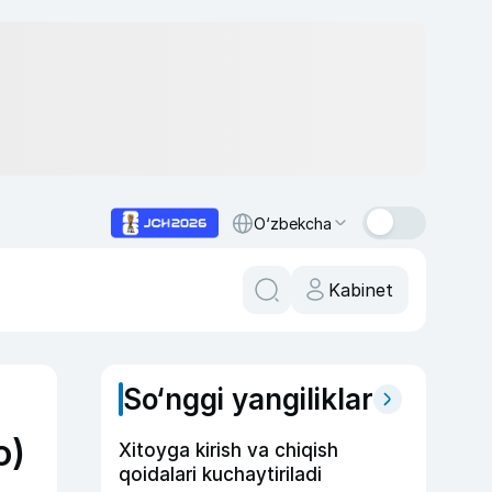
O‘zbekcha
Kabinet
So‘nggi yangiliklar
o)
Xitoyga kirish va chiqish
qoidalari kuchaytiriladi