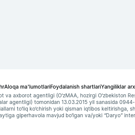
hr
Aloqa ma'lumotlari
Foydalanish shartlari
Yangiliklar arx
t va axborot agentligi (O‘zMAA, hozirgi O‘zbekiston Res
ar agentligi) tomonidan 13.03.2015 yil sanasida 0944
allarni to‘liq ko‘chirish yoki qisman iqtibos keltirishga, 
ytiga giperhavola mavjud bo‘lgan va/yoki “Daryo” intern