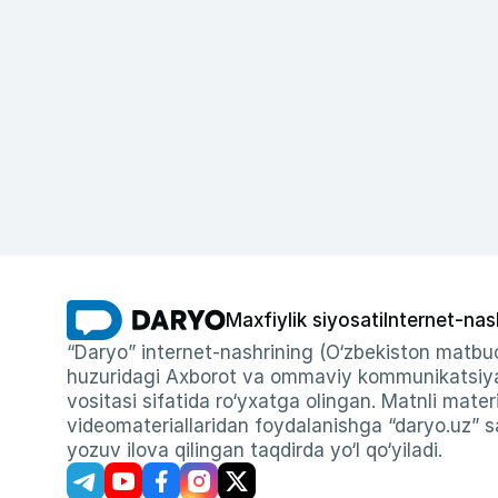
Maxfiylik siyosati
Internet-nas
“Daryo” internet-nashrining (O‘zbekiston matbuo
huzuridagi Axborot va ommaviy kommunikatsiyal
vositasi sifatida ro‘yxatga olingan. Matnli materi
videomateriallaridan foydalanishga “daryo.uz” sa
yozuv ilova qilingan taqdirda yo‘l qo‘yiladi.