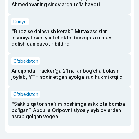
Ahmedovaning sinovlarga to‘la hayoti
Dunyo
“Biroz sekinlashish kerak”. Mutaxassislar
insoniyat sun’iy intellektni boshqara olmay
qolishidan xavotir bildirdi
O‘zbekiston
Andijonda Tracker’ga 21 nafar bog‘cha bolasini
joylab, YTH sodir etgan ayolga sud hukmi o‘qildi
O‘zbekiston
“Sakkiz qator she’rim boshimga sakkizta bomba
bo‘lgan”. Abdulla Oripovni siyosiy ayblovlardan
asrab qolgan voqea