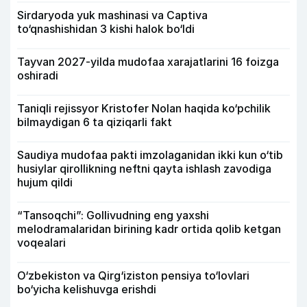
Sirdaryoda yuk mashinasi va Captiva
to‘qnashishidan 3 kishi halok bo‘ldi
Tayvan 2027-yilda mudofaa xarajatlarini 16 foizga
oshiradi
Taniqli rejissyor Kristofer Nolan haqida ko‘pchilik
bilmaydigan 6 ta qiziqarli fakt
Saudiya mudofaa pakti imzolaganidan ikki kun o‘tib
husiylar qirollikning neftni qayta ishlash zavodiga
hujum qildi
“Tansoqchi”: Gollivudning eng yaxshi
melodramalaridan birining kadr ortida qolib ketgan
voqealari
O‘zbekiston va Qirg‘iziston pensiya to‘lovlari
bo‘yicha kelishuvga erishdi