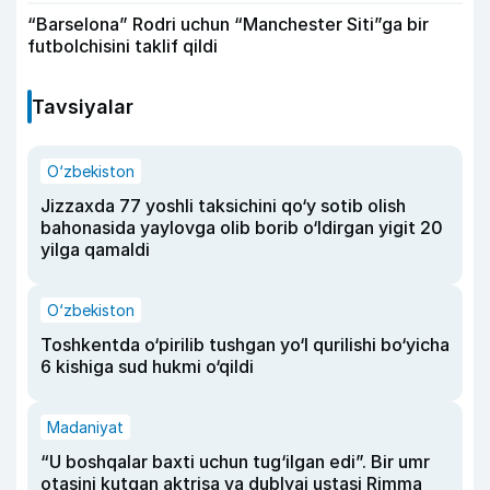
“Barselona” Rodri uchun “Manchester Siti”ga bir
futbolchisini taklif qildi
Tavsiyalar
O‘zbekiston
Jizzaxda 77 yoshli taksichini qo‘y sotib olish
bahonasida yaylovga olib borib o‘ldirgan yigit 20
yilga qamaldi
O‘zbekiston
Toshkentda o‘pirilib tushgan yo‘l qurilishi bo‘yicha
6 kishiga sud hukmi o‘qildi
Madaniyat
“U boshqalar baxti uchun tug‘ilgan edi”. Bir umr
otasini kutgan aktrisa va dublyaj ustasi Rimma