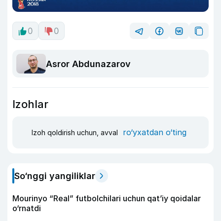
0
0
Asror Abdunazarov
Izohlar
ro‘yxatdan o‘ting
Izoh qoldirish uchun, avval
So‘nggi yangiliklar
Mourinyo “Real” futbolchilari uchun qat’iy qoidalar
o‘rnatdi