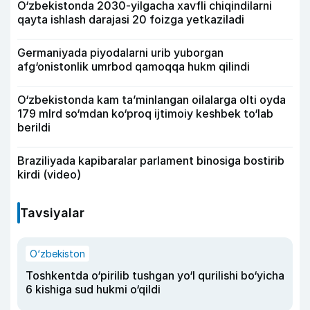
O‘zbekistonda 2030-yilgacha xavfli chiqindilarni
qayta ishlash darajasi 20 foizga yetkaziladi
Germaniyada piyodalarni urib yuborgan
afg‘onistonlik umrbod qamoqqa hukm qilindi
O‘zbekistonda kam ta’minlangan oilalarga olti oyda
179 mlrd so‘mdan ko‘proq ijtimoiy keshbek to‘lab
berildi
Braziliyada kapibaralar parlament binosiga bostirib
kirdi (video)
Tavsiyalar
O‘zbekiston
Toshkentda o‘pirilib tushgan yo‘l qurilishi bo‘yicha
6 kishiga sud hukmi o‘qildi