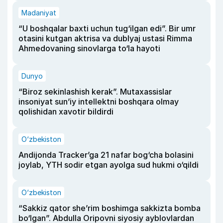
Madaniyat
“U boshqalar baxti uchun tug‘ilgan edi”. Bir umr
otasini kutgan aktrisa va dublyaj ustasi Rimma
Ahmedovaning sinovlarga to‘la hayoti
Dunyo
“Biroz sekinlashish kerak”. Mutaxassislar
insoniyat sun’iy intellektni boshqara olmay
qolishidan xavotir bildirdi
O‘zbekiston
Andijonda Tracker’ga 21 nafar bog‘cha bolasini
joylab, YTH sodir etgan ayolga sud hukmi o‘qildi
O‘zbekiston
“Sakkiz qator she’rim boshimga sakkizta bomba
bo‘lgan”. Abdulla Oripovni siyosiy ayblovlardan