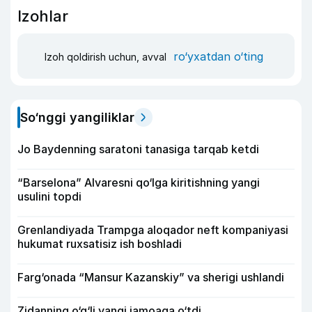
Izohlar
ro‘yxatdan o‘ting
Izoh qoldirish uchun, avval
So‘nggi yangiliklar
Jo Baydenning saratoni tanasiga tarqab ketdi
“Barselona” Alvaresni qo‘lga kiritishning yangi
usulini topdi
Grenlandiyada Trampga aloqador neft kompaniyasi
hukumat ruxsatisiz ish boshladi
Farg‘onada “Mansur Kazanskiy” va sherigi ushlandi
Zidanning o‘g‘li yangi jamoaga o‘tdi