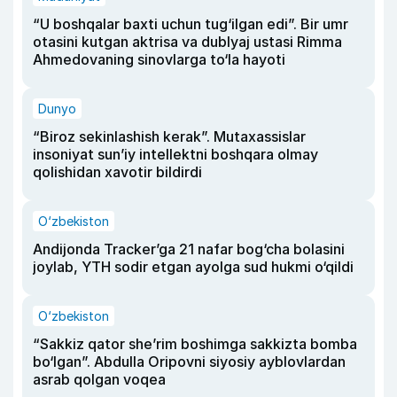
“U boshqalar baxti uchun tug‘ilgan edi”. Bir umr
otasini kutgan aktrisa va dublyaj ustasi Rimma
Ahmedovaning sinovlarga to‘la hayoti
Dunyo
“Biroz sekinlashish kerak”. Mutaxassislar
insoniyat sun’iy intellektni boshqara olmay
qolishidan xavotir bildirdi
O‘zbekiston
Andijonda Tracker’ga 21 nafar bog‘cha bolasini
joylab, YTH sodir etgan ayolga sud hukmi o‘qildi
O‘zbekiston
“Sakkiz qator she’rim boshimga sakkizta bomba
bo‘lgan”. Abdulla Oripovni siyosiy ayblovlardan
asrab qolgan voqea