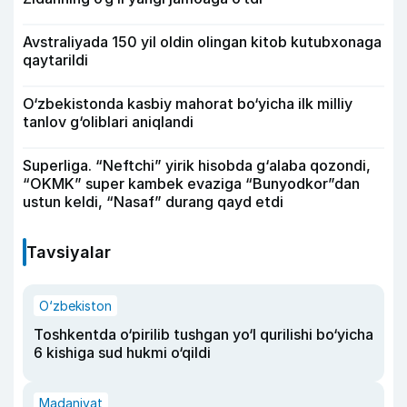
Avstraliyada 150 yil oldin olingan kitob kutubxonaga
qaytarildi
O‘zbekistonda kasbiy mahorat bo‘yicha ilk milliy
tanlov g‘oliblari aniqlandi
Superliga. “Neftchi” yirik hisobda g‘alaba qozondi,
“OKMK” super kambek evaziga “Bunyodkor”dan
ustun keldi, “Nasaf” durang qayd etdi
Tavsiyalar
O‘zbekiston
Toshkentda o‘pirilib tushgan yo‘l qurilishi bo‘yicha
6 kishiga sud hukmi o‘qildi
Madaniyat