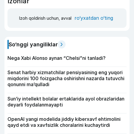
Izohlar
ro‘yxatdan o‘ting
Izoh qoldirish uchun, avval
So‘nggi yangiliklar
Nega Xabi Alonso aynan “Chelsi”ni tanladi?
Senat harbiy xizmatchilar pensiyasining eng yuqori
miqdorini 100 foizgacha oshirishni nazarda tutuvchi
qonunni ma’qulladi
Sun’iy intellekt bolalar ertaklarida ayol obrazlaridan
deyarli foydalanmayapti
OpenAI yangi modelida jiddiy kiberxavf ehtimolini
qayd etdi va xavfsizlik choralarini kuchaytirdi