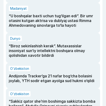
Madaniyat
“U boshqalar baxti uchun tug‘ilgan edi”. Bir umr
otasini kutgan aktrisa va dublyaj ustasi Rimma
Ahmedovaning sinovlarga to‘la hayoti
Dunyo
“Biroz sekinlashish kerak”. Mutaxassislar
insoniyat sun’iy intellektni boshqara olmay
qolishidan xavotir bildirdi
O‘zbekiston
Andijonda Tracker’ga 21 nafar bog‘cha bolasini
joylab, YTH sodir etgan ayolga sud hukmi o‘qildi
O‘zbekiston
“Sakkiz qator she’rim boshimga sakkizta bomba
bo‘lgan”. Abdulla Oripovni siyosiy ayblovlardan