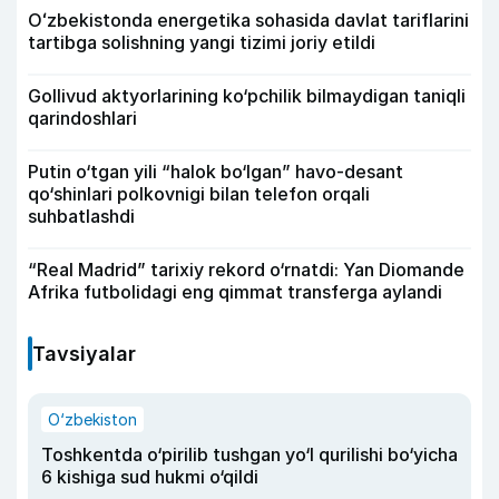
Oʻzbekistonda energetika sohasida davlat tariflarini
tartibga solishning yangi tizimi joriy etildi
Gollivud aktyorlarining ko‘pchilik bilmaydigan taniqli
qarindoshlari
Putin o‘tgan yili “halok bo‘lgan” havo-desant
qo‘shinlari polkovnigi bilan telefon orqali
suhbatlashdi
“Real Madrid” tarixiy rekord o‘rnatdi: Yan Diomande
Afrika futbolidagi eng qimmat transferga aylandi
Tavsiyalar
O‘zbekiston
Toshkentda o‘pirilib tushgan yo‘l qurilishi bo‘yicha
6 kishiga sud hukmi o‘qildi