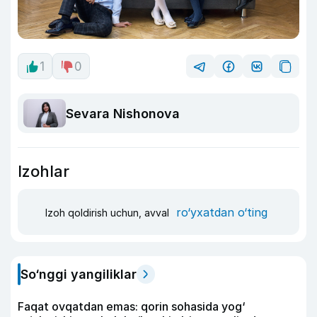
1
0
Sevara Nishonova
Izohlar
ro‘yxatdan o‘ting
Izoh qoldirish uchun, avval
So‘nggi yangiliklar
Faqat ovqatdan emas: qorin sohasida yog‘