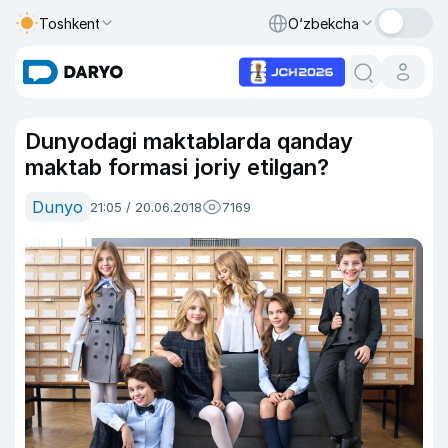
Toshkent
O‘zbekcha
Dunyodagi maktablarda qanday
maktab formasi joriy etilgan?
Dunyo
21:05 / 20.06.2018
7169