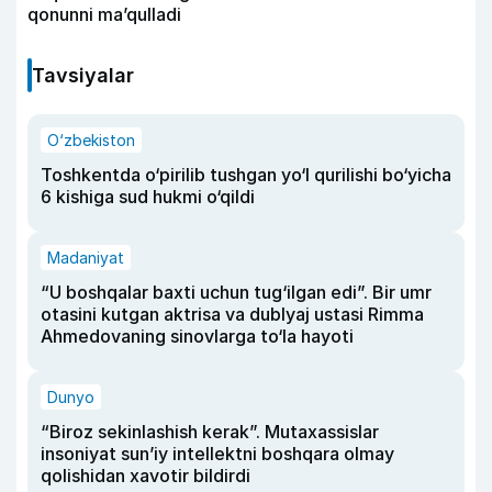
qonunni ma’qulladi
Tavsiyalar
O‘zbekiston
Toshkentda o‘pirilib tushgan yo‘l qurilishi bo‘yicha
6 kishiga sud hukmi o‘qildi
Madaniyat
“U boshqalar baxti uchun tug‘ilgan edi”. Bir umr
otasini kutgan aktrisa va dublyaj ustasi Rimma
Ahmedovaning sinovlarga to‘la hayoti
Dunyo
“Biroz sekinlashish kerak”. Mutaxassislar
insoniyat sun’iy intellektni boshqara olmay
qolishidan xavotir bildirdi