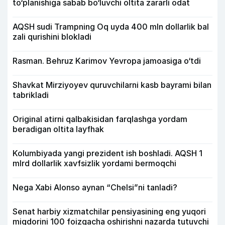
to‘planishiga sabab bo‘luvchi oltita zararli odat
AQSH sudi Trampning Oq uyda 400 mln dollarlik bal
zali qurishini blokladi
Rasman. Behruz Karimov Yevropa jamoasiga o‘tdi
Shavkat Mirziyoyev quruvchilarni kasb bayrami bilan
tabrikladi
Original atirni qalbakisidan farqlashga yordam
beradigan oltita layfhak
Kolumbiyada yangi prezident ish boshladi. AQSH 1
mlrd dollarlik xavfsizlik yordami bermoqchi
Nega Xabi Alonso aynan “Chelsi”ni tanladi?
Senat harbiy xizmatchilar pensiyasining eng yuqori
miqdorini 100 foizgacha oshirishni nazarda tutuvchi