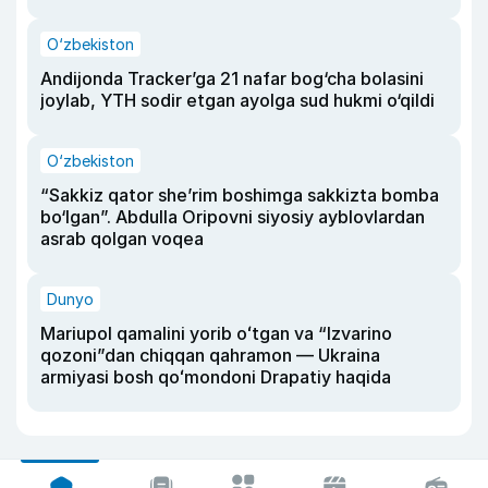
O‘zbekiston
Andijonda Tracker’ga 21 nafar bog‘cha bolasini
joylab, YTH sodir etgan ayolga sud hukmi o‘qildi
O‘zbekiston
“Sakkiz qator she’rim boshimga sakkizta bomba
bo‘lgan”. Abdulla Oripovni siyosiy ayblovlardan
asrab qolgan voqea
Dunyo
Mariupol qamalini yorib oʻtgan va “Izvarino
qozoni”dan chiqqan qahramon — Ukraina
armiyasi bosh qoʻmondoni Drapatiy haqida