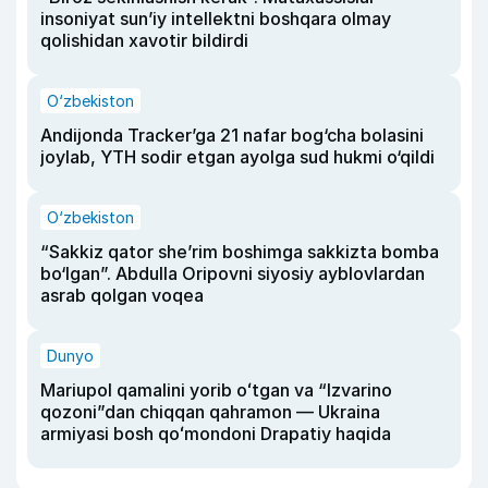
insoniyat sun’iy intellektni boshqara olmay
qolishidan xavotir bildirdi
O‘zbekiston
Andijonda Tracker’ga 21 nafar bog‘cha bolasini
joylab, YTH sodir etgan ayolga sud hukmi o‘qildi
O‘zbekiston
“Sakkiz qator she’rim boshimga sakkizta bomba
bo‘lgan”. Abdulla Oripovni siyosiy ayblovlardan
asrab qolgan voqea
Dunyo
Mariupol qamalini yorib oʻtgan va “Izvarino
qozoni”dan chiqqan qahramon — Ukraina
armiyasi bosh qoʻmondoni Drapatiy haqida