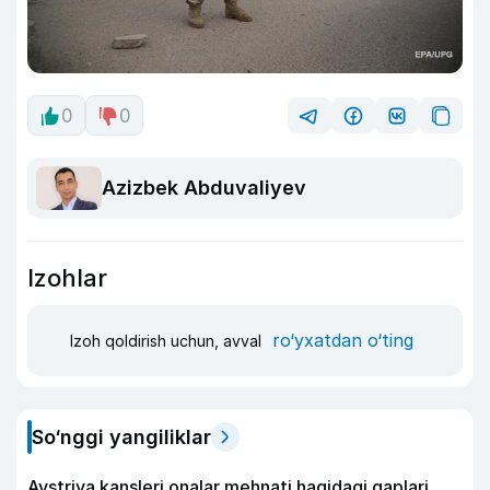
0
0
Azizbek Abduvaliyev
Izohlar
ro‘yxatdan o‘ting
Izoh qoldirish uchun, avval
So‘nggi yangiliklar
Avstriya kansleri onalar mehnati haqidagi gaplari