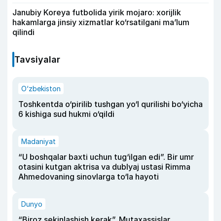
Janubiy Koreya futbolida yirik mojaro: xorijlik
hakamlarga jinsiy xizmatlar ko‘rsatilgani ma’lum
qilindi
Tavsiyalar
O‘zbekiston
Toshkentda o‘pirilib tushgan yo‘l qurilishi bo‘yicha
6 kishiga sud hukmi o‘qildi
Madaniyat
“U boshqalar baxti uchun tug‘ilgan edi”. Bir umr
otasini kutgan aktrisa va dublyaj ustasi Rimma
Ahmedovaning sinovlarga to‘la hayoti
Dunyo
“Biroz sekinlashish kerak”. Mutaxassislar