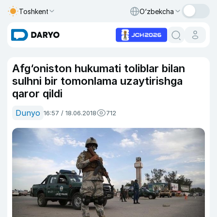
Toshkent
O‘zbekcha
Afg‘oniston hukumati toliblar bilan
sulhni bir tomonlama uzaytirishga
qaror qildi
Dunyo
16:57 / 18.06.2018
712