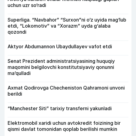
uchun uzr so‘radi
Superliga. “Navbahor” “Surxon”ni o‘z uyida mag‘lub
etdi, “Lokomotiv” va “Xorazm” uyda g‘alaba
qozondi
Aktyor Abdu­mannon Ubaydullayev vafot etdi
Senat Prezident administratsiyasining huquqiy
maqomini belgilovchi konstitutsiyaviy qonunni
ma’qulladi
Axmat Qodirovga Checheniston Qahramoni unvoni
berildi
“Manchester Siti” tarixiy transferni yakunladi
Elektromobil xaridi uchun avtokredit foizining bir
qismi davlat tomonidan qoplab berilishi mumkin