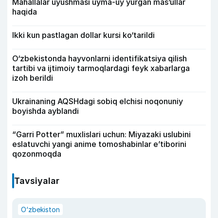
Mahallalar uyushmasi uyma-uy yurgan mas’ullar
haqida
Ikki kun pastlagan dollar kursi ko‘tarildi
O‘zbekistonda hayvonlarni identifikatsiya qilish
tartibi va ijtimoiy tarmoqlardagi feyk xabarlarga
izoh berildi
Ukrainaning AQSHdagi sobiq elchisi noqonuniy
boyishda ayblandi
“Garri Potter” muxlislari uchun: Miyazaki uslubini
eslatuvchi yangi anime tomoshabinlar e’tiborini
qozonmoqda
Tavsiyalar
O‘zbekiston