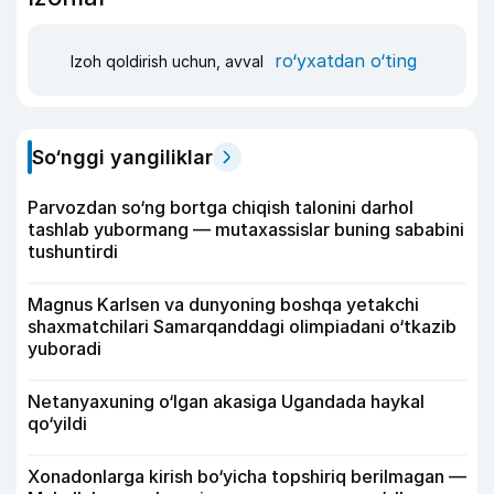
ro‘yxatdan o‘ting
Izoh qoldirish uchun, avval
So‘nggi yangiliklar
Parvozdan so‘ng bortga chiqish talonini darhol
tashlab yubormang — mutaxassislar buning sababini
tushuntirdi
Magnus Karlsen va dunyoning boshqa yetakchi
shaxmatchilari Samarqanddagi olimpiadani o‘tkazib
yuboradi
Netanyaxuning o‘lgan akasiga Ugandada haykal
qo‘yildi
Xonadonlarga kirish bo‘yicha topshiriq berilmagan —