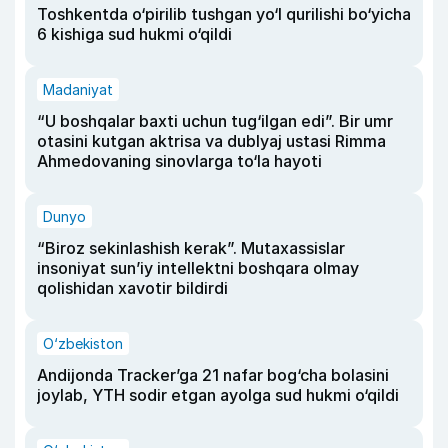
Toshkentda o‘pirilib tushgan yo‘l qurilishi bo‘yicha
6 kishiga sud hukmi o‘qildi
Madaniyat
“U boshqalar baxti uchun tug‘ilgan edi”. Bir umr
otasini kutgan aktrisa va dublyaj ustasi Rimma
Ahmedovaning sinovlarga to‘la hayoti
Dunyo
“Biroz sekinlashish kerak”. Mutaxassislar
insoniyat sun’iy intellektni boshqara olmay
qolishidan xavotir bildirdi
O‘zbekiston
Andijonda Tracker’ga 21 nafar bog‘cha bolasini
joylab, YTH sodir etgan ayolga sud hukmi o‘qildi