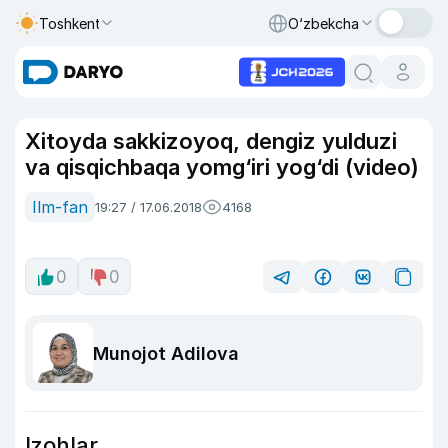
Toshkent
O‘zbekcha
Xitoyda sakkizoyoq, dengiz yulduzi
va qisqichbaqa yomg‘iri yog‘di (video)
Ilm-fan
19:27 / 17.06.2018
4168
0
0
Munojot Adilova
Izohlar