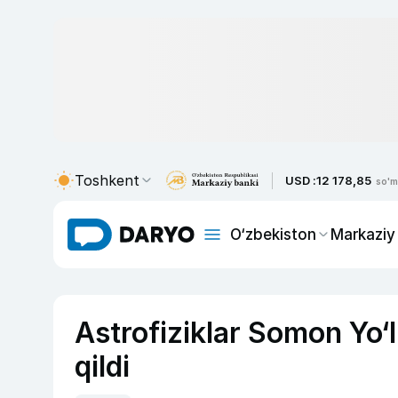
Toshkent
USD :
12 178,85
so'm
O‘zbekiston
Markaziy
Astrofiziklar Somon Yo‘l
qildi