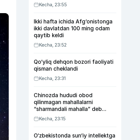
Kecha, 23:55
Ikki hafta ichida Afg‘onistonga
ikki davlatdan 100 ming odam
qaytib keldi
Kecha, 23:52
Qo‘yliq dehqon bozori faoliyati
qisman cheklandi
Kecha, 23:31
Chinozda hududi obod
qilinmagan mahallalarni
“sharmandali mahalla” deb
belgilash boshlandi
Kecha, 23:15
O‘zbekistonda sun‘iy intellektga