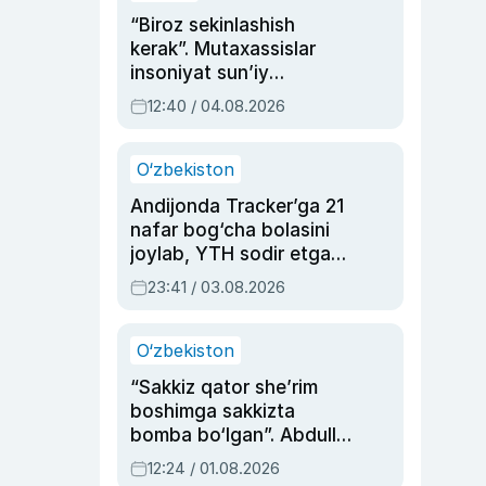
“Biroz sekinlashish
kerak”. Mutaxassislar
insoniyat sun’iy
intellektni boshqara
12:40 / 04.08.2026
olmay qolishidan xavotir
bildirdi
O‘zbekiston
Andijonda Tracker’ga 21
nafar bog‘cha bolasini
joylab, YTH sodir etgan
ayolga sud hukmi o‘qildi
23:41 / 03.08.2026
O‘zbekiston
“Sakkiz qator she’rim
boshimga sakkizta
bomba bo‘lgan”. Abdulla
Oripovni siyosiy
12:24 / 01.08.2026
ayblovlardan asrab