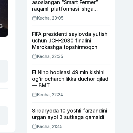
asoslangan “Smart Fermer”
raqamli platformasi ishga
tushiriladi
Kecha, 23:05
FIFA prezidenti saylovda yutish
uchun JCH-2030 finalini
Marokashga topshirmoqchi
Kecha, 22:35
El Nino hodisasi 49 mln kishini
og‘ir ocharchilikka duchor qiladi
— BMT
Kecha, 22:24
Sirdaryoda 10 yoshli farzandini
urgan ayol 3 sutkaga qamaldi
Kecha, 21:45