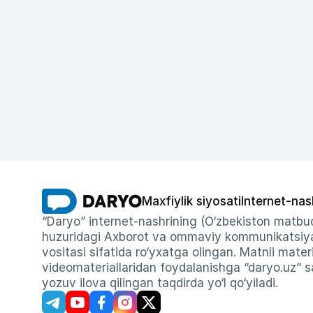
Maxfiylik siyosati
Internet-nas
“Daryo” internet-nashrining (O‘zbekiston matbuo
huzuridagi Axborot va ommaviy kommunikatsiyal
vositasi sifatida ro‘yxatga olingan. Matnli materi
videomateriallaridan foydalanishga “daryo.uz” sa
yozuv ilova qilingan taqdirda yo‘l qo‘yiladi.