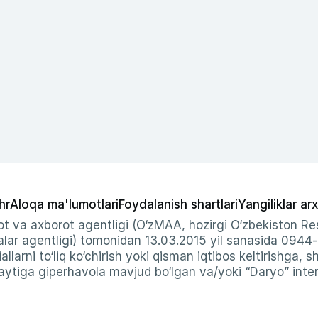
hr
Aloqa ma'lumotlari
Foydalanish shartlari
Yangiliklar arx
t va axborot agentligi (O‘zMAA, hozirgi O‘zbekiston Res
ar agentligi) tomonidan 13.03.2015 yil sanasida 0944
allarni to‘liq ko‘chirish yoki qisman iqtibos keltirishga, 
ytiga giperhavola mavjud bo‘lgan va/yoki “Daryo” intern