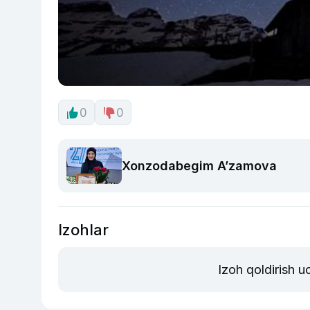
0
0
Xonzodabegim A’zamova
Izohlar
Izoh qoldirish 