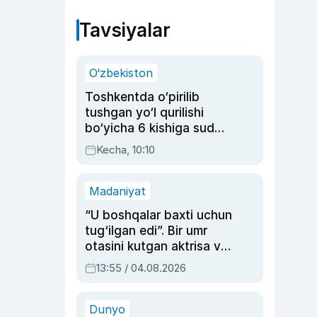
Tavsiyalar
O‘zbekiston
Toshkentda o‘pirilib
tushgan yo‘l qurilishi
bo‘yicha 6 kishiga sud
hukmi o‘qildi
Kecha, 10:10
Madaniyat
“U boshqalar baxti uchun
tug‘ilgan edi”. Bir umr
otasini kutgan aktrisa va
dublyaj ustasi Rimma
13:55 / 04.08.2026
Ahmedovaning
sinovlarga to‘la hayoti
Dunyo