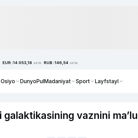
EUR :
RUB :
14 053,18
146,54
so'm
so'm
 Osiyo
Dunyo
Pul
Madaniyat
Sport
Layfstayl
i galaktikasining vaznini ma’l