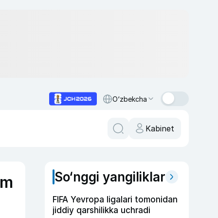
O‘zbekcha
Kabinet
So‘nggi yangiliklar
um
FIFA Yevropa ligalari tomonidan
jiddiy qarshilikka uchradi