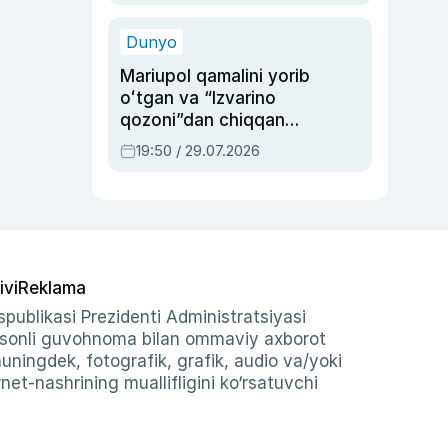
qolgan voqea
Dunyo
Mariupol qamalini yorib
oʻtgan va “Izvarino
qozoni”dan chiqqan
qahramon — Ukraina
19:50 / 29.07.2026
armiyasi bosh
qoʻmondoni Drapatiy
haqida
ivi
Reklama
publikasi Prezidenti Administratsiyasi
-sonli guvohnoma bilan ommaviy axborot
shuningdek, fotografik, grafik, audio va/yoki
et-nashrining muallifligini ko‘rsatuvchi