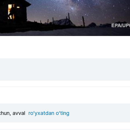
uchun, avval
ro‘yxatdan o‘ting