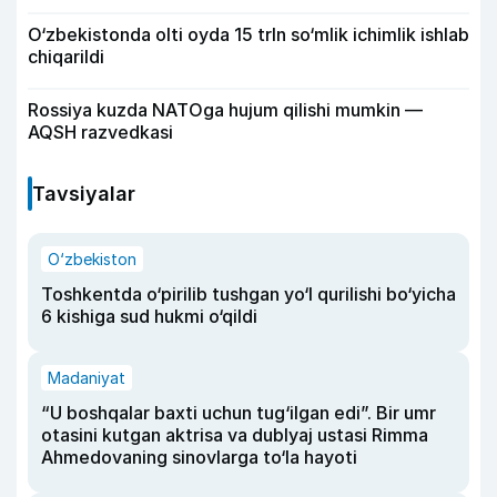
O‘zbekistonda olti oyda 15 trln so‘mlik ichimlik ishlab
chiqarildi
Rossiya kuzda NATOga hujum qilishi mumkin —
AQSH razvedkasi
Tavsiyalar
O‘zbekiston
Toshkentda o‘pirilib tushgan yo‘l qurilishi bo‘yicha
6 kishiga sud hukmi o‘qildi
Madaniyat
“U boshqalar baxti uchun tug‘ilgan edi”. Bir umr
otasini kutgan aktrisa va dublyaj ustasi Rimma
Ahmedovaning sinovlarga to‘la hayoti