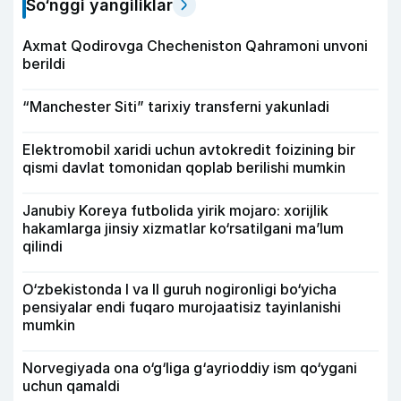
So‘nggi yangiliklar
Axmat Qodirovga Checheniston Qahramoni unvoni
berildi
“Manchester Siti” tarixiy transferni yakunladi
Elektromobil xaridi uchun avtokredit foizining bir
qismi davlat tomonidan qoplab berilishi mumkin
Janubiy Koreya futbolida yirik mojaro: xorijlik
hakamlarga jinsiy xizmatlar ko‘rsatilgani ma’lum
qilindi
O‘zbekistonda I va II guruh nogironligi bo‘yicha
pensiyalar endi fuqaro murojaatisiz tayinlanishi
mumkin
Norvegiyada ona o‘g‘liga g‘ayrioddiy ism qo‘ygani
uchun qamaldi