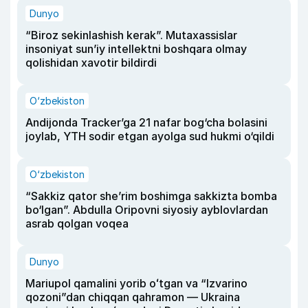
Dunyo
“Biroz sekinlashish kerak”. Mutaxassislar
insoniyat sun’iy intellektni boshqara olmay
qolishidan xavotir bildirdi
O‘zbekiston
Andijonda Tracker’ga 21 nafar bog‘cha bolasini
joylab, YTH sodir etgan ayolga sud hukmi o‘qildi
O‘zbekiston
“Sakkiz qator she’rim boshimga sakkizta bomba
bo‘lgan”. Abdulla Oripovni siyosiy ayblovlardan
asrab qolgan voqea
Dunyo
Mariupol qamalini yorib oʻtgan va “Izvarino
qozoni”dan chiqqan qahramon — Ukraina