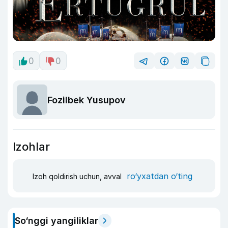
0
0
Fozilbek Yusupov
Izohlar
ro‘yxatdan o‘ting
Izoh qoldirish uchun, avval
So‘nggi yangiliklar