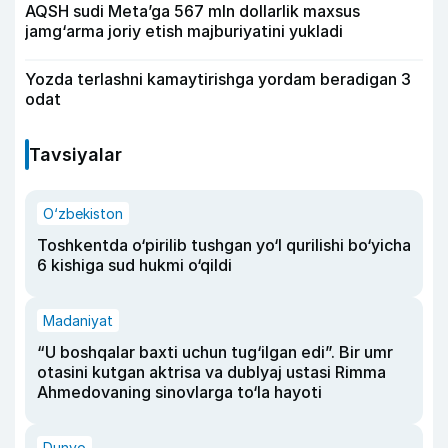
AQSH sudi Meta’ga 567 mln dollarlik maxsus
jamg‘arma joriy etish majburiyatini yukladi
Yozda terlashni kamaytirishga yordam beradigan 3
odat
Tavsiyalar
O‘zbekiston
Toshkentda o‘pirilib tushgan yo‘l qurilishi bo‘yicha
6 kishiga sud hukmi o‘qildi
Madaniyat
“U boshqalar baxti uchun tug‘ilgan edi”. Bir umr
otasini kutgan aktrisa va dublyaj ustasi Rimma
Ahmedovaning sinovlarga to‘la hayoti
Dunyo