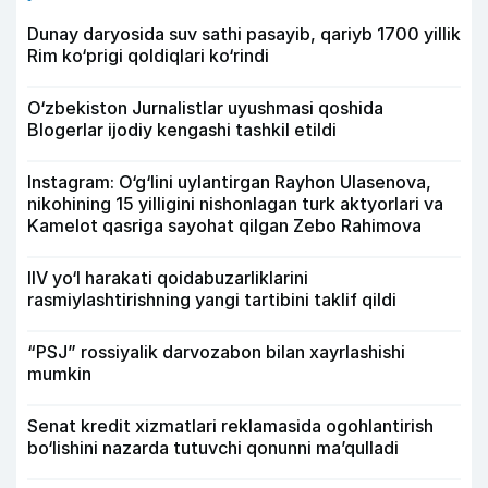
Dunay daryosida suv sathi pasayib, qariyb 1700 yillik
Rim ko‘prigi qoldiqlari ko‘rindi
O‘zbekiston Jurnalistlar uyushmasi qoshida
Blogerlar ijodiy kengashi tashkil etildi
Instagram: O‘g‘lini uylantirgan Rayhon Ulasenova,
nikohining 15 yilligini nishonlagan turk aktyorlari va
Kamelot qasriga sayohat qilgan Zebo Rahimova
IIV yo‘l harakati qoidabuzarliklarini
rasmiylashtirishning yangi tartibini taklif qildi
“PSJ” rossiyalik darvozabon bilan xayrlashishi
mumkin
Senat kredit xizmatlari reklamasida ogohlantirish
bo‘lishini nazarda tutuvchi qonunni ma’qulladi