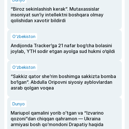
“Biroz sekinlashish kerak”. Mutaxassislar
insoniyat sun’iy intellektni boshqara olmay
qolishidan xavotir bildirdi
O‘zbekiston
Andijonda Tracker’ga 21 nafar bog‘cha bolasini
joylab, YTH sodir etgan ayolga sud hukmi o‘qildi
O‘zbekiston
“Sakkiz qator she’rim boshimga sakkizta bomba
bo‘lgan”. Abdulla Oripovni siyosiy ayblovlardan
asrab qolgan voqea
Dunyo
Mariupol qamalini yorib oʻtgan va “Izvarino
qozoni”dan chiqqan qahramon — Ukraina
armiyasi bosh qoʻmondoni Drapatiy haqida