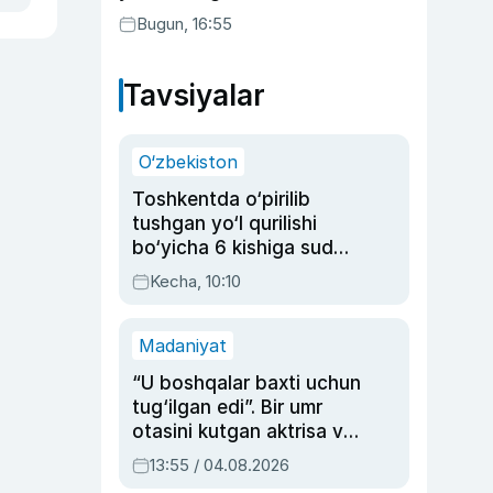
buning sababini tushuntirdi
Bugun, 16:55
Tavsiyalar
O‘zbekiston
Toshkentda o‘pirilib
tushgan yo‘l qurilishi
bo‘yicha 6 kishiga sud
hukmi o‘qildi
Kecha, 10:10
Madaniyat
“U boshqalar baxti uchun
tug‘ilgan edi”. Bir umr
otasini kutgan aktrisa va
dublyaj ustasi Rimma
13:55 / 04.08.2026
Ahmedovaning