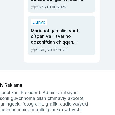
Oripovni siyosiy
12:24 / 01.08.2026
ayblovlardan asrab
qolgan voqea
Dunyo
Mariupol qamalini yorib
oʻtgan va “Izvarino
qozoni”dan chiqqan
qahramon — Ukraina
19:50 / 29.07.2026
armiyasi bosh
qoʻmondoni Drapatiy
haqida
ivi
Reklama
publikasi Prezidenti Administratsiyasi
-sonli guvohnoma bilan ommaviy axborot
shuningdek, fotografik, grafik, audio va/yoki
et-nashrining muallifligini ko‘rsatuvchi