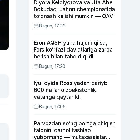
Diyora Keldiyorova va Uta Abe
Bokudagi Jahon chempionatida
to‘qnash kelishi mumkin — OAV
Bugun, 17:33
Eron AQSH yana hujum qilsa,
Fors ko‘rfazi davlatlariga zarba
berish bilan tahdid qildi
Bugun, 17:20
Iyul oyida Rossiyadan qariyb
600 nafar o‘zbekistonlik
vatanga qaytarildi
Bugun, 17:05
Parvozdan so‘ng bortga chiqish
talonini darhol tashlab
yubormang — mutaxassislar