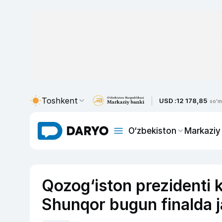
Toshkent
USD :
12 178,85
so'm
O‘zbekiston
Markaziy
Qozog‘iston prezidenti k
Shunqor bugun finalda j