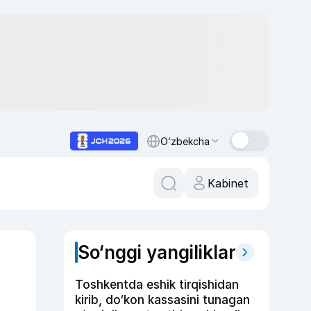
O‘zbekcha
Kabinet
So‘nggi yangiliklar
Toshkentda eshik tirqishidan
kirib, do‘kon kassasini tunagan