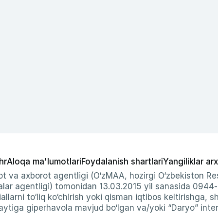
hr
Aloqa ma'lumotlari
Foydalanish shartlari
Yangiliklar arx
t va axborot agentligi (O‘zMAA, hozirgi O‘zbekiston Res
ar agentligi) tomonidan 13.03.2015 yil sanasida 0944
allarni to‘liq ko‘chirish yoki qisman iqtibos keltirishga, 
ytiga giperhavola mavjud bo‘lgan va/yoki “Daryo” intern