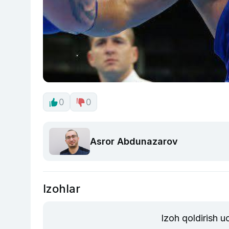
0
0
Asror Abdunazarov
Izohlar
Izoh qoldirish 