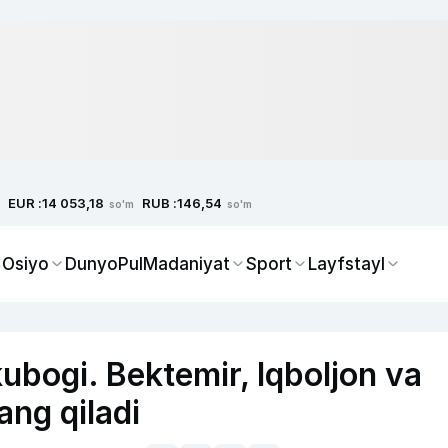
EUR :
RUB :
14 053,18
146,54
so'm
so'm
 Osiyo
Dunyo
Pul
Madaniyat
Sport
Layfstayl
ubogi. Bektemir, Iqboljon va
ang qiladi