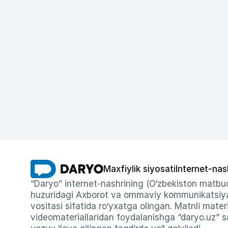
Maxfiylik siyosati
Internet-nas
“Daryo” internet-nashrining (O‘zbekiston matbuo
huzuridagi Axborot va ommaviy kommunikatsiyal
vositasi sifatida ro‘yxatga olingan. Matnli materi
videomateriallaridan foydalanishga “daryo.uz” sa