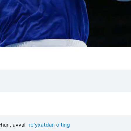
uchun, avval
ro‘yxatdan o‘ting