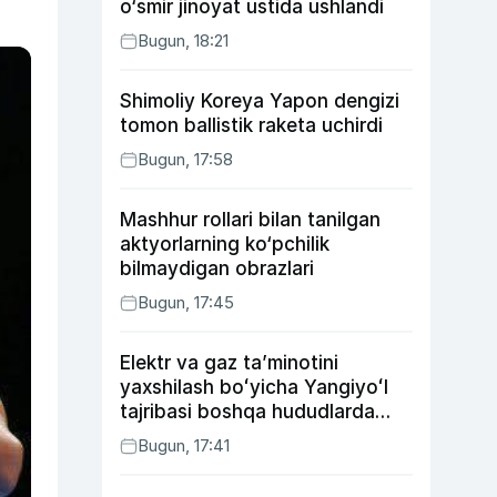
o‘smir jinoyat ustida ushlandi
Bugun, 18:21
Shimoliy Koreya Yapon dengizi
tomon ballistik raketa uchirdi
Bugun, 17:58
Mashhur rollari bilan tanilgan
aktyorlarning ko‘pchilik
bilmaydigan obrazlari
Bugun, 17:45
Elektr va gaz taʼminotini
yaxshilash boʻyicha Yangiyoʻl
tajribasi boshqa hududlarda
ham joriy etiladi
Bugun, 17:41