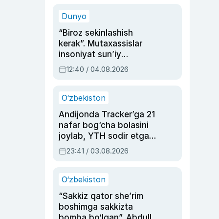
sinovlarga to‘la hayoti
Dunyo
“Biroz sekinlashish
kerak”. Mutaxassislar
insoniyat sun’iy
intellektni boshqara
12:40 / 04.08.2026
olmay qolishidan xavotir
bildirdi
O‘zbekiston
Andijonda Tracker’ga 21
nafar bog‘cha bolasini
joylab, YTH sodir etgan
ayolga sud hukmi o‘qildi
23:41 / 03.08.2026
O‘zbekiston
“Sakkiz qator she’rim
boshimga sakkizta
bomba bo‘lgan”. Abdulla