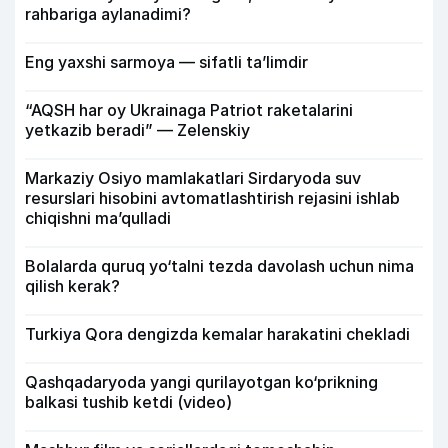
rahbariga aylanadimi?
Eng yaxshi sarmoya — sifatli ta’limdir
“AQSH har oy Ukrainaga Patriot raketalarini
yetkazib beradi” — Zelenskiy
Markaziy Osiyo mamlakatlari Sirdaryoda suv
resurslari hisobini avtomatlashtirish rejasini ishlab
chiqishni ma’qulladi
Bolalarda quruq yo‘talni tezda davolash uchun nima
qilish kerak?
Turkiya Qora dengizda kemalar harakatini chekladi
Qashqadaryoda yangi qurilayotgan ko‘prikning
balkasi tushib ketdi (video)