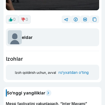
0
0
eldar
Izohlar
ro‘yxatdan o‘ting
Izoh qoldirish uchun, avval
So‘nggi yangiliklar
Messi faoliyatini yakunlagach, “Inter Mayami”