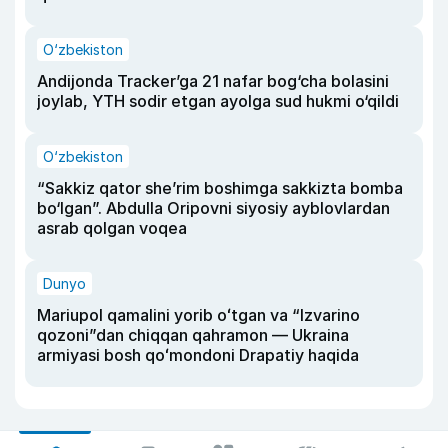
O‘zbekiston
Andijonda Tracker’ga 21 nafar bog‘cha bolasini
joylab, YTH sodir etgan ayolga sud hukmi o‘qildi
O‘zbekiston
“Sakkiz qator she’rim boshimga sakkizta bomba
bo‘lgan”. Abdulla Oripovni siyosiy ayblovlardan
asrab qolgan voqea
Dunyo
Mariupol qamalini yorib oʻtgan va “Izvarino
qozoni”dan chiqqan qahramon — Ukraina
armiyasi bosh qoʻmondoni Drapatiy haqida