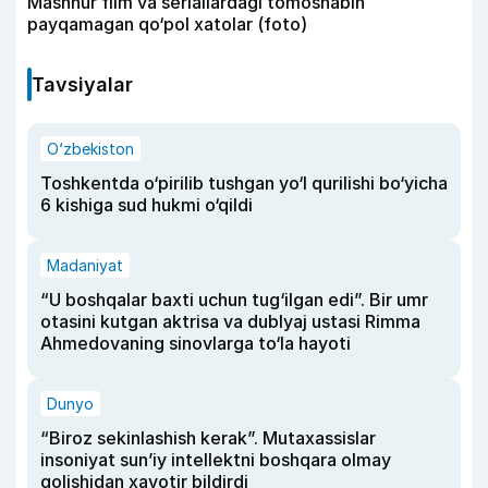
Mashhur film va seriallardagi tomoshabin
payqamagan qo‘pol xatolar (foto)
Tavsiyalar
O‘zbekiston
Toshkentda o‘pirilib tushgan yo‘l qurilishi bo‘yicha
6 kishiga sud hukmi o‘qildi
Madaniyat
“U boshqalar baxti uchun tug‘ilgan edi”. Bir umr
otasini kutgan aktrisa va dublyaj ustasi Rimma
Ahmedovaning sinovlarga to‘la hayoti
Dunyo
“Biroz sekinlashish kerak”. Mutaxassislar
insoniyat sun’iy intellektni boshqara olmay
qolishidan xavotir bildirdi