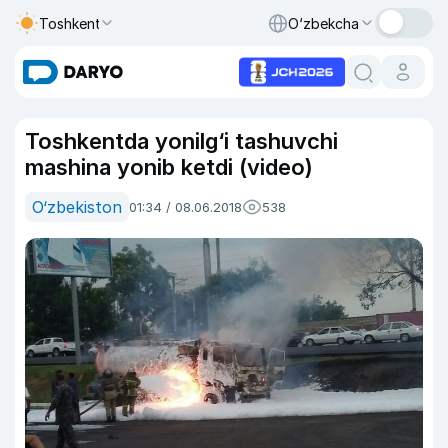
Toshkent
O‘zbekcha
Toshkentda yonilg‘i tashuvchi
mashina yonib ketdi (video)
O‘zbekiston
01:34 / 08.06.2018
538