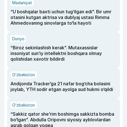
Madaniyat
“U boshqalar baxti uchun tug‘ilgan edi”. Bir umr
otasini kutgan aktrisa va dublyaj ustasi Rimma
Ahmedovaning sinovlarga to‘la hayoti
Dunyo
“Biroz sekinlashish kerak”. Mutaxassislar
insoniyat sun’iy intellektni boshqara olmay
qolishidan xavotir bildirdi
O‘zbekiston
Andijonda Tracker’ga 21 nafar bog‘cha bolasini
joylab, YTH sodir etgan ayolga sud hukmi o‘qildi
O‘zbekiston
“Sakkiz qator she’rim boshimga sakkizta bomba
bo‘lgan”. Abdulla Oripovni siyosiy ayblovlardan
asrab qolgan voqea