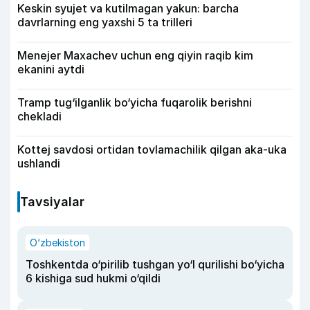
Keskin syujet va kutilmagan yakun: barcha
davrlarning eng yaxshi 5 ta trilleri
Menejer Maxachev uchun eng qiyin raqib kim
ekanini aytdi
Tramp tug‘ilganlik bo‘yicha fuqarolik berishni
chekladi
Kottej savdosi ortidan tovlamachilik qilgan aka-uka
ushlandi
Tavsiyalar
O‘zbekiston
Toshkentda o‘pirilib tushgan yo‘l qurilishi bo‘yicha
6 kishiga sud hukmi o‘qildi