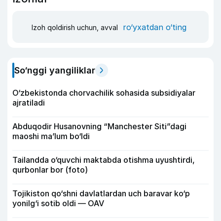
ro‘yxatdan o‘ting
Izoh qoldirish uchun, avval
So‘nggi yangiliklar
O‘zbekistonda chorvachilik sohasida subsidiyalar
ajratiladi
Abduqodir Husanovning “Manchester Siti”dagi
maoshi ma’lum bo‘ldi
Tailandda o‘quvchi maktabda otishma uyushtirdi,
qurbonlar bor (foto)
Tojikiston qo‘shni davlatlardan uch baravar ko‘p
yonilg‘i sotib oldi — OAV