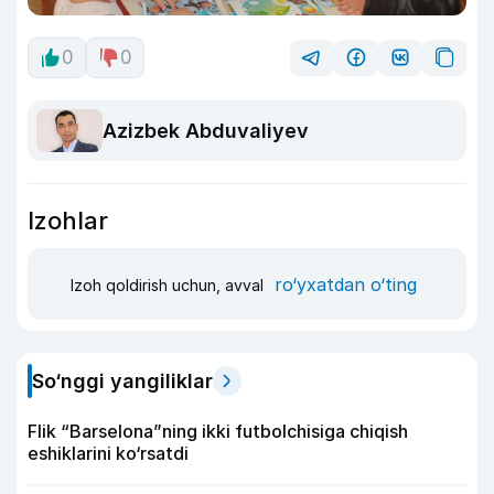
0
0
Azizbek Abduvaliyev
Izohlar
ro‘yxatdan o‘ting
Izoh qoldirish uchun, avval
So‘nggi yangiliklar
Flik “Barselona”ning ikki futbolchisiga chiqish
eshiklarini ko‘rsatdi