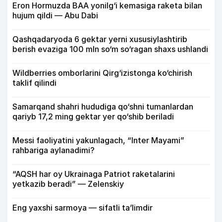
Eron Hormuzda BAA yonilg‘i kemasiga raketa bilan
hujum qildi — Abu Dabi
Qashqadaryoda 6 gektar yerni xususiylashtirib
berish evaziga 100 mln so‘m so‘ragan shaxs ushlandi
Wildberries omborlarini Qirg‘izistonga ko‘chirish
taklif qilindi
Samarqand shahri hududiga qo‘shni tumanlardan
qariyb 17,2 ming gektar yer qo‘shib beriladi
Messi faoliyatini yakunlagach, “Inter Mayami”
rahbariga aylanadimi?
“AQSH har oy Ukrainaga Patriot raketalarini
yetkazib beradi” — Zelenskiy
Eng yaxshi sarmoya — sifatli ta’limdir