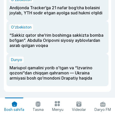
Andijonda Tracker’ga 21 nafar bog‘cha bolasini
joylab, YTH sodir etgan ayolga sud hukmi o‘qildi
O‘zbekiston
“Sakkiz qator she’rim boshimga sakkizta bomba
bo‘lgan”. Abdulla Oripovni siyosiy ayblovlardan
asrab qolgan voqea
Dunyo
Mariupol qamalini yorib oʻtgan va “Izvarino
qozoni”dan chiqqan qahramon — Ukraina
armiyasi bosh qoʻmondoni Drapatiy haqida
Bosh sahifa
Tasma
Menyu
Videolar
Daryo FM