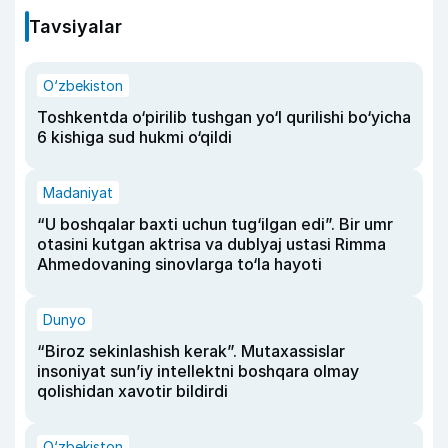
Tavsiyalar
O‘zbekiston
Toshkentda o‘pirilib tushgan yo‘l qurilishi bo‘yicha
6 kishiga sud hukmi o‘qildi
Madaniyat
“U boshqalar baxti uchun tug‘ilgan edi”. Bir umr
otasini kutgan aktrisa va dublyaj ustasi Rimma
Ahmedovaning sinovlarga to‘la hayoti
Dunyo
“Biroz sekinlashish kerak”. Mutaxassislar
insoniyat sun’iy intellektni boshqara olmay
qolishidan xavotir bildirdi
O‘zbekiston