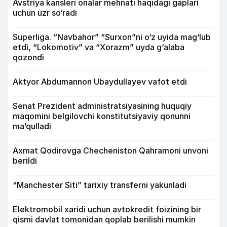
Avstriya kansleri onalar mehnati haqidagi gaplari
uchun uzr so‘radi
Superliga. “Navbahor” “Surxon”ni o‘z uyida mag‘lub
etdi, “Lokomotiv” va “Xorazm” uyda g‘alaba
qozondi
Aktyor Abdu­mannon Ubaydullayev vafot etdi
Senat Prezident administratsiyasining huquqiy
maqomini belgilovchi konstitutsiyaviy qonunni
ma’qulladi
Axmat Qodirovga Checheniston Qahramoni unvoni
berildi
“Manchester Siti” tarixiy transferni yakunladi
Elektromobil xaridi uchun avtokredit foizining bir
qismi davlat tomonidan qoplab berilishi mumkin