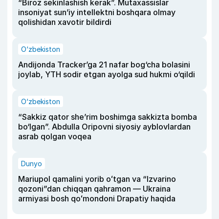
“Biroz sekinlashish kerak”. Mutaxassislar
insoniyat sun’iy intellektni boshqara olmay
qolishidan xavotir bildirdi
O‘zbekiston
Andijonda Tracker’ga 21 nafar bog‘cha bolasini
joylab, YTH sodir etgan ayolga sud hukmi o‘qildi
O‘zbekiston
“Sakkiz qator she’rim boshimga sakkizta bomba
bo‘lgan”. Abdulla Oripovni siyosiy ayblovlardan
asrab qolgan voqea
Dunyo
Mariupol qamalini yorib oʻtgan va “Izvarino
qozoni”dan chiqqan qahramon — Ukraina
armiyasi bosh qoʻmondoni Drapatiy haqida