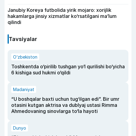
Janubiy Koreya futbolida yirik mojaro: xorijlik
hakamlarga jinsiy xizmatlar ko‘rsatilgani ma’lum
qilindi
Tavsiyalar
O‘zbekiston
Toshkentda o‘pirilib tushgan yo‘l qurilishi bo‘yicha
6 kishiga sud hukmi o‘qildi
Madaniyat
“U boshqalar baxti uchun tug‘ilgan edi”. Bir umr
otasini kutgan aktrisa va dublyaj ustasi Rimma
Ahmedovaning sinovlarga to‘la hayoti
Dunyo