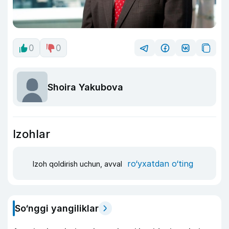
0
0
Shoira Yakubova
Izohlar
ro‘yxatdan o‘ting
Izoh qoldirish uchun, avval
So‘nggi yangiliklar