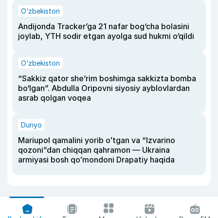
O‘zbekiston
Andijonda Tracker’ga 21 nafar bog‘cha bolasini
joylab, YTH sodir etgan ayolga sud hukmi o‘qildi
O‘zbekiston
“Sakkiz qator she’rim boshimga sakkizta bomba
bo‘lgan”. Abdulla Oripovni siyosiy ayblovlardan
asrab qolgan voqea
Dunyo
Mariupol qamalini yorib oʻtgan va “Izvarino
qozoni”dan chiqqan qahramon — Ukraina
armiyasi bosh qoʻmondoni Drapatiy haqida