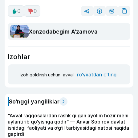
0
0
Xonzodabegim A’zamova
Izohlar
ro‘yxatdan o‘ting
Izoh qoldirish uchun, avval
So‘nggi yangiliklar
“Avval raqqosalardan rashk qilgan ayolim hozir meni
uylantirib qo‘yishga qodir” — Anvar Sobirov davlat
ishidagi faoliyati va o‘g‘il tarbiyasidagi xatosi haqida
gapirdi