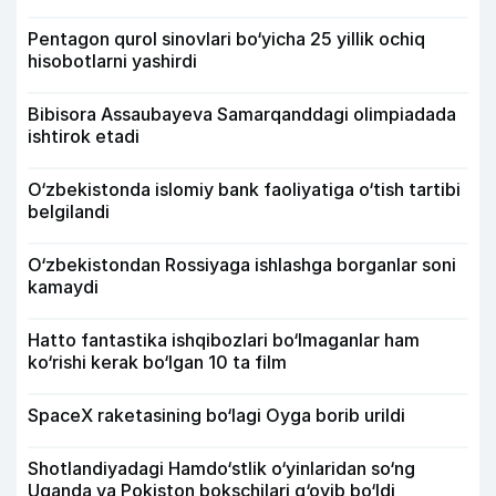
Pentagon qurol sinovlari bo‘yicha 25 yillik ochiq
hisobotlarni yashirdi
Bibisora Assaubayeva Samarqanddagi olimpiadada
ishtirok etadi
O‘zbekistonda islomiy bank faoliyatiga o‘tish tartibi
belgilandi
O‘zbekistondan Rossiyaga ishlashga borganlar soni
kamaydi
Hatto fantastika ishqibozlari bo‘lmaganlar ham
ko‘rishi kerak bo‘lgan 10 ta film
SpaceX raketasining bo‘lagi Oyga borib urildi
Shotlandiyadagi Hamdo‘stlik o‘yinlaridan so‘ng
Uganda va Pokiston bokschilari g‘oyib bo‘ldi