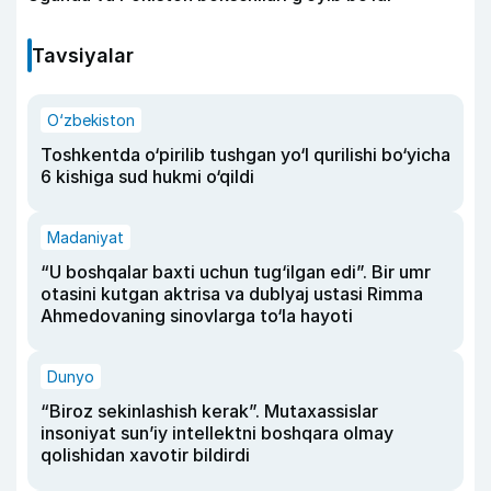
Tavsiyalar
O‘zbekiston
Toshkentda o‘pirilib tushgan yo‘l qurilishi bo‘yicha
6 kishiga sud hukmi o‘qildi
Madaniyat
“U boshqalar baxti uchun tug‘ilgan edi”. Bir umr
otasini kutgan aktrisa va dublyaj ustasi Rimma
Ahmedovaning sinovlarga to‘la hayoti
Dunyo
“Biroz sekinlashish kerak”. Mutaxassislar
insoniyat sun’iy intellektni boshqara olmay
qolishidan xavotir bildirdi