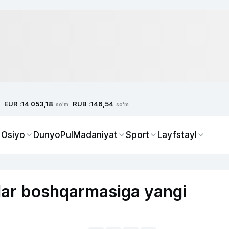
EUR :
RUB :
14 053,18
146,54
so'm
so'm
 Osiyo
Dunyo
Pul
Madaniyat
Sport
Layfstayl
hlar boshqarmasiga yangi