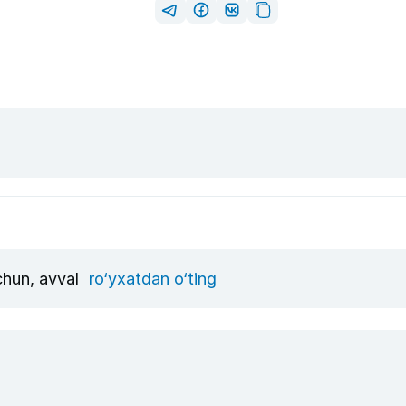
uchun, avval
ro‘yxatdan o‘ting