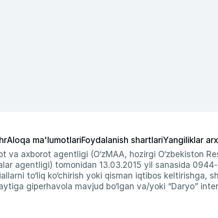
hr
Aloqa ma'lumotlari
Foydalanish shartlari
Yangiliklar arx
t va axborot agentligi (O‘zMAA, hozirgi O‘zbekiston Res
ar agentligi) tomonidan 13.03.2015 yil sanasida 0944
allarni to‘liq ko‘chirish yoki qisman iqtibos keltirishga, 
ytiga giperhavola mavjud bo‘lgan va/yoki “Daryo” intern