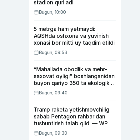
stadion quriladi
Bugun, 10:00
5 metrga ham yetmaydi:
AQSHda oshxona va yuvinish
xonasi bor mitti uy taqdim etildi
Bugun, 09:53
“Mahallada obodlik va mehr-
saxovat oyligi” boshlanganidan
buyon qariyb 350 ta ekologik
huquqbuzarlik aniqlandi
Bugun, 09:40
Tramp raketa yetishmovchiligi
sabab Pentagon rahbaridan
tushuntirish talab qildi — WP
Bugun, 09:30