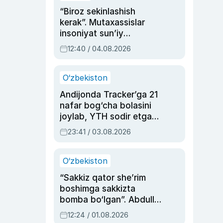
“Biroz sekinlashish
kerak”. Mutaxassislar
insoniyat sun’iy
intellektni boshqara
12:40 / 04.08.2026
olmay qolishidan xavotir
bildirdi
O‘zbekiston
Andijonda Tracker’ga 21
nafar bog‘cha bolasini
joylab, YTH sodir etgan
ayolga sud hukmi o‘qildi
23:41 / 03.08.2026
O‘zbekiston
“Sakkiz qator she’rim
boshimga sakkizta
bomba bo‘lgan”. Abdulla
Oripovni siyosiy
12:24 / 01.08.2026
ayblovlardan asrab