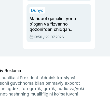
qolgan voqea
Dunyo
Mariupol qamalini yorib
oʻtgan va “Izvarino
qozoni”dan chiqqan
qahramon — Ukraina
19:50 / 29.07.2026
armiyasi bosh
qoʻmondoni Drapatiy
haqida
ivi
Reklama
publikasi Prezidenti Administratsiyasi
-sonli guvohnoma bilan ommaviy axborot
shuningdek, fotografik, grafik, audio va/yoki
et-nashrining muallifligini ko‘rsatuvchi