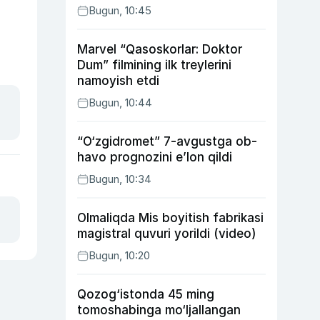
Bugun, 10:45
Marvel “Qasoskorlar: Doktor
Dum” filmining ilk treylerini
namoyish etdi
Bugun, 10:44
“O‘zgidromet” 7-avgustga ob-
havo prognozini e’lon qildi
Bugun, 10:34
Olmaliqda Mis boyitish fabrikasi
magistral quvuri yorildi (video)
Bugun, 10:20
Qozog‘istonda 45 ming
tomoshabinga mo‘ljallangan