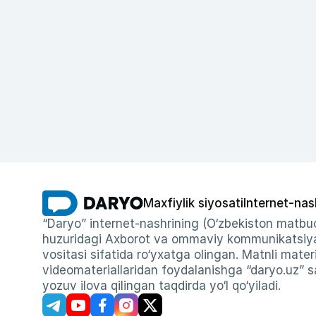
Maxfiylik siyosati
Internet-nas
“Daryo” internet-nashrining (O‘zbekiston matbuo
huzuridagi Axborot va ommaviy kommunikatsiyal
vositasi sifatida ro‘yxatga olingan. Matnli materi
videomateriallaridan foydalanishga “daryo.uz” sa
yozuv ilova qilingan taqdirda yo‘l qo‘yiladi.