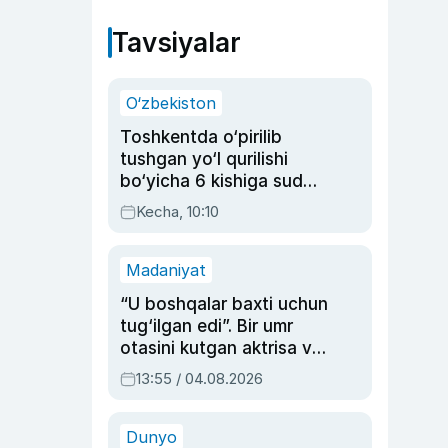
Tavsiyalar
O‘zbekiston
Toshkentda o‘pirilib
tushgan yo‘l qurilishi
bo‘yicha 6 kishiga sud
hukmi o‘qildi
Kecha, 10:10
Madaniyat
“U boshqalar baxti uchun
tug‘ilgan edi”. Bir umr
otasini kutgan aktrisa va
dublyaj ustasi Rimma
13:55 / 04.08.2026
Ahmedovaning
sinovlarga to‘la hayoti
Dunyo