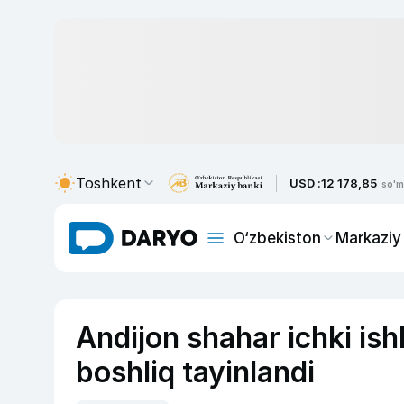
Toshkent
USD :
12 178,85
so'm
O‘zbekiston
Markaziy
Andijon shahar ichki is
boshliq tayinlandi