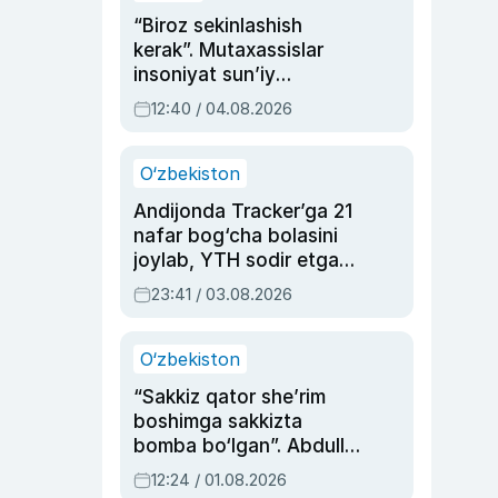
“Biroz sekinlashish
kerak”. Mutaxassislar
insoniyat sun’iy
intellektni boshqara
12:40 / 04.08.2026
olmay qolishidan xavotir
bildirdi
O‘zbekiston
Andijonda Tracker’ga 21
nafar bog‘cha bolasini
joylab, YTH sodir etgan
ayolga sud hukmi o‘qildi
23:41 / 03.08.2026
O‘zbekiston
“Sakkiz qator she’rim
boshimga sakkizta
bomba bo‘lgan”. Abdulla
Oripovni siyosiy
12:24 / 01.08.2026
ayblovlardan asrab