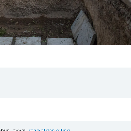
uchun, avval
ro‘yxatdan o‘ting