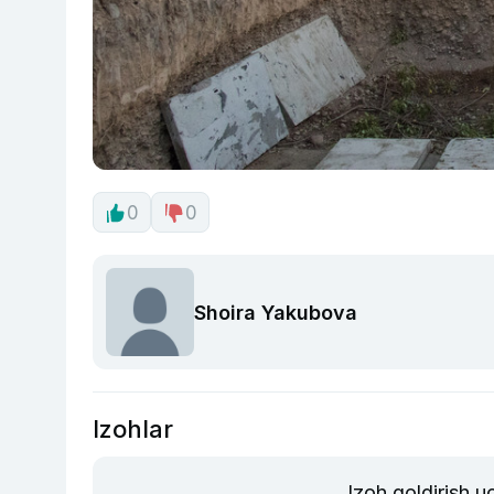
0
0
Shoira Yakubova
Izohlar
Izoh qoldirish 