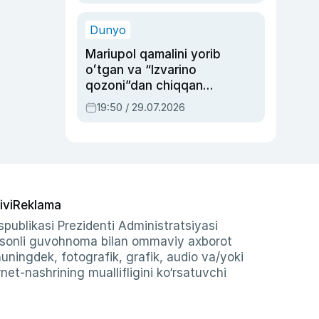
qolgan voqea
Dunyo
Mariupol qamalini yorib
oʻtgan va “Izvarino
qozoni”dan chiqqan
qahramon — Ukraina
19:50 / 29.07.2026
armiyasi bosh
qoʻmondoni Drapatiy
haqida
ivi
Reklama
publikasi Prezidenti Administratsiyasi
-sonli guvohnoma bilan ommaviy axborot
shuningdek, fotografik, grafik, audio va/yoki
et-nashrining muallifligini ko‘rsatuvchi