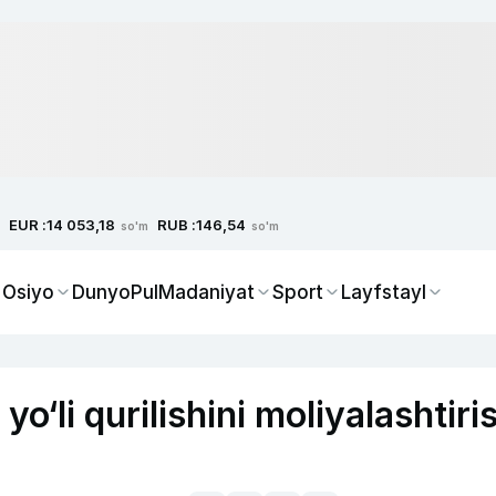
EUR :
RUB :
14 053,18
146,54
so'm
so'm
 Osiyo
Dunyo
Pul
Madaniyat
Sport
Layfstayl
o‘li qurilishini moliyalashtiri