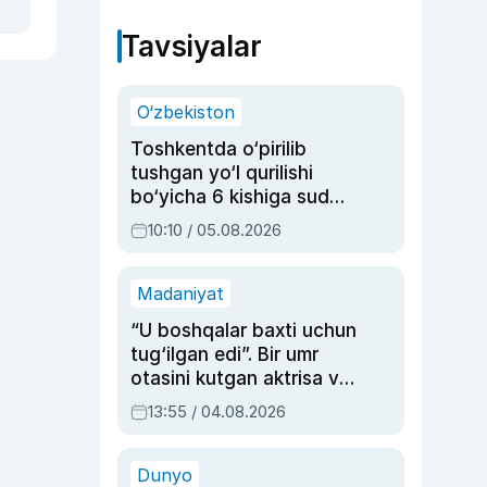
Tavsiyalar
O‘zbekiston
Toshkentda o‘pirilib
tushgan yo‘l qurilishi
bo‘yicha 6 kishiga sud
hukmi o‘qildi
10:10 / 05.08.2026
Madaniyat
“U boshqalar baxti uchun
tug‘ilgan edi”. Bir umr
otasini kutgan aktrisa va
dublyaj ustasi Rimma
13:55 / 04.08.2026
Ahmedovaning
sinovlarga to‘la hayoti
Dunyo