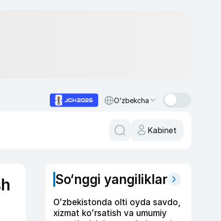
O‘zbekcha
Kabinet
So‘nggi yangiliklar
sh
Oʻzbekistonda olti oyda savdo,
xizmat koʻrsatish va umumiy