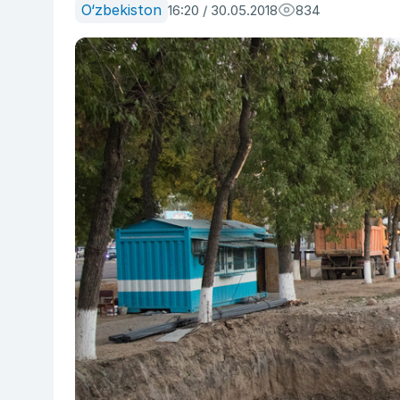
O‘zbekiston
16:20 / 30.05.2018
834