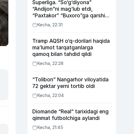
Superliga. “So‘g‘diyona”
“Andijon”ni mag‘lub etdi,
“Paxtakor” “Buxoro”ga qarshi
bahsda g‘alabani qo‘ldan
Kecha, 22:31
chiqardi
Tramp AQSH o‘q-dorilari haqida
ma’lumot tarqatganlarga
qamoq bilan tahdid qildi
Kecha, 22:28
“Tolibon” Nangarhor viloyatida
72 gektar yerni tortib oldi
Kecha, 22:04
Diomande “Real” tarixidagi eng
qimmat futbolchiga aylandi
Kecha, 21:45