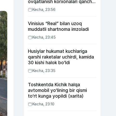
ovqatlanish korxonalari qancha
soliq toʻlagani ochiqlandi
Kecha, 23:56
Vinisius “Real” bilan uzoq
muddatli shartnoma imzoladi
Kecha, 23:45
Husiylar hukumat kuchlariga
qarshi raketalar uchirdi, kamida
30 kishi halok bo‘ldi
Kecha, 23:35
Toshkentda Kichik halqa
avtomobil yo‘lining bir qismi
to‘rt kunga yopildi (xarita)
Kecha, 23:10