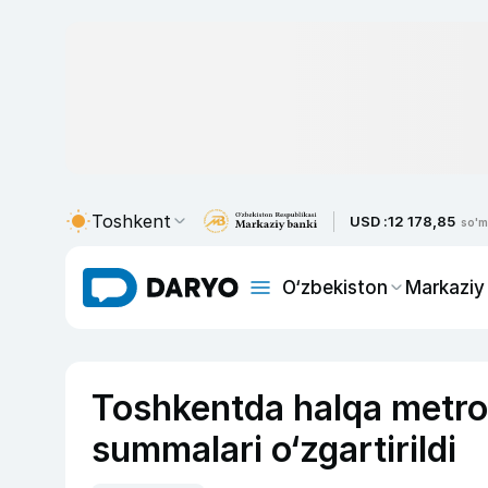
Toshkent
USD :
12 178,85
so'm
O‘zbekiston
Markaziy
Toshkentda halqa metro y
summalari o‘zgartirildi