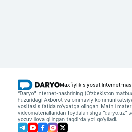
Maxfiylik siyosati
Internet-nas
“Daryo” internet-nashrining (O‘zbekiston matbuo
huzuridagi Axborot va ommaviy kommunikatsiyal
vositasi sifatida ro‘yxatga olingan. Matnli materi
videomateriallaridan foydalanishga “daryo.uz” sa
yozuv ilova qilingan taqdirda yo‘l qo‘yiladi.