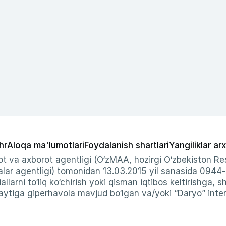
hr
Aloqa ma'lumotlari
Foydalanish shartlari
Yangiliklar arx
t va axborot agentligi (O‘zMAA, hozirgi O‘zbekiston Res
ar agentligi) tomonidan 13.03.2015 yil sanasida 0944
allarni to‘liq ko‘chirish yoki qisman iqtibos keltirishga, 
ytiga giperhavola mavjud bo‘lgan va/yoki “Daryo” intern