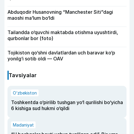
Abduqodir Husanovning “Manchester Siti”dagi
maoshi ma’lum bo‘ldi
Tailandda o‘quvchi maktabda otishma uyushtirdi,
qurbonlar bor (foto)
Tojikiston qo‘shni davlatlardan uch baravar ko‘p
yonilg‘i sotib oldi — OAV
Tavsiyalar
O‘zbekiston
Toshkentda o‘pirilib tushgan yo‘l qurilishi bo‘yicha
6 kishiga sud hukmi o‘qildi
Madaniyat