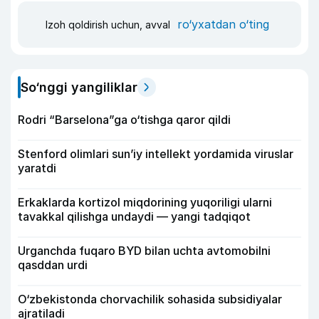
ro‘yxatdan o‘ting
Izoh qoldirish uchun, avval
So‘nggi yangiliklar
Rodri “Barselona”ga o‘tishga qaror qildi
Stenford olimlari sun’iy intellekt yordamida viruslar
yaratdi
Erkaklarda kortizol miqdorining yuqoriligi ularni
tavakkal qilishga undaydi — yangi tadqiqot
Urganchda fuqaro BYD bilan uchta avtomobilni
qasddan urdi
O‘zbekistonda chorvachilik sohasida subsidiyalar
ajratiladi