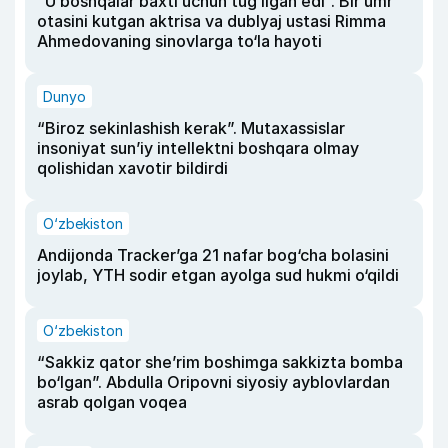
“U boshqalar baxti uchun tug‘ilgan edi”. Bir umr
otasini kutgan aktrisa va dublyaj ustasi Rimma
Ahmedovaning sinovlarga to‘la hayoti
Dunyo
“Biroz sekinlashish kerak”. Mutaxassislar
insoniyat sun’iy intellektni boshqara olmay
qolishidan xavotir bildirdi
O‘zbekiston
Andijonda Tracker’ga 21 nafar bog‘cha bolasini
joylab, YTH sodir etgan ayolga sud hukmi o‘qildi
O‘zbekiston
“Sakkiz qator she’rim boshimga sakkizta bomba
bo‘lgan”. Abdulla Oripovni siyosiy ayblovlardan
asrab qolgan voqea