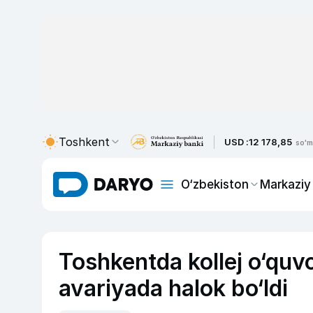
Toshkent
USD :
12 178,85
so'm
O‘zbekiston
Markaziy
Toshkentda kollej o‘quvc
avariyada halok bo‘ldi