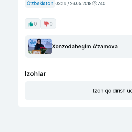
O‘zbekiston
03:14 / 26.05.2018
740
0
0
Xonzodabegim A’zamova
Izohlar
Izoh qoldirish 