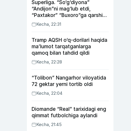
Superliga. “So‘g‘diyona”
“Andijon”ni mag‘lub etdi,
“Paxtakor” “Buxoro”ga qarshi
bahsda g‘alabani qo‘ldan
Kecha, 22:31
chiqardi
Tramp AQSH o‘q-dorilari haqida
ma’lumot tarqatganlarga
qamoq bilan tahdid qildi
Kecha, 22:28
“Tolibon” Nangarhor viloyatida
72 gektar yerni tortib oldi
Kecha, 22:04
Diomande “Real” tarixidagi eng
qimmat futbolchiga aylandi
Kecha, 21:45