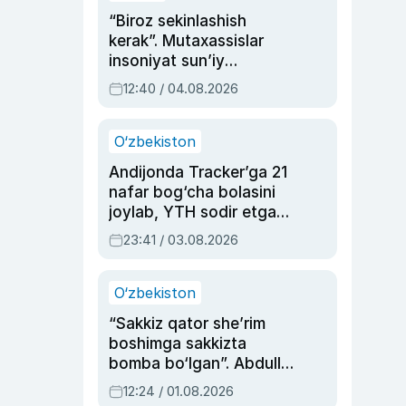
“Biroz sekinlashish
kerak”. Mutaxassislar
insoniyat sun’iy
intellektni boshqara
12:40 / 04.08.2026
olmay qolishidan xavotir
bildirdi
O‘zbekiston
Andijonda Tracker’ga 21
nafar bog‘cha bolasini
joylab, YTH sodir etgan
ayolga sud hukmi o‘qildi
23:41 / 03.08.2026
O‘zbekiston
“Sakkiz qator she’rim
boshimga sakkizta
bomba bo‘lgan”. Abdulla
Oripovni siyosiy
12:24 / 01.08.2026
ayblovlardan asrab