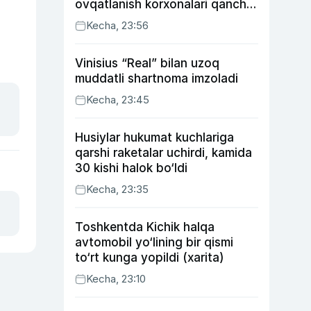
ovqatlanish korxonalari qancha
soliq toʻlagani ochiqlandi
Kecha, 23:56
Vinisius “Real” bilan uzoq
muddatli shartnoma imzoladi
Kecha, 23:45
Husiylar hukumat kuchlariga
qarshi raketalar uchirdi, kamida
30 kishi halok bo‘ldi
Kecha, 23:35
Toshkentda Kichik halqa
avtomobil yo‘lining bir qismi
to‘rt kunga yopildi (xarita)
Kecha, 23:10