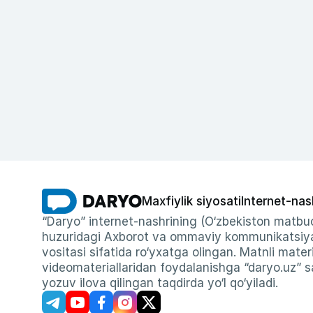
Maxfiylik siyosati
Internet-nas
“Daryo” internet-nashrining (O‘zbekiston matbuo
huzuridagi Axborot va ommaviy kommunikatsiyal
vositasi sifatida ro‘yxatga olingan. Matnli materi
videomateriallaridan foydalanishga “daryo.uz” sa
yozuv ilova qilingan taqdirda yo‘l qo‘yiladi.