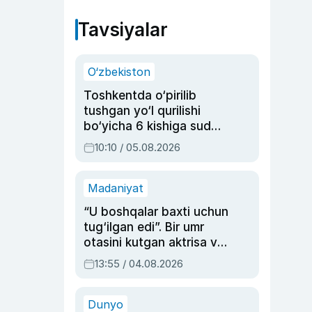
Tavsiyalar
O‘zbekiston
Toshkentda o‘pirilib
tushgan yo‘l qurilishi
bo‘yicha 6 kishiga sud
hukmi o‘qildi
10:10 / 05.08.2026
Madaniyat
“U boshqalar baxti uchun
tug‘ilgan edi”. Bir umr
otasini kutgan aktrisa va
dublyaj ustasi Rimma
13:55 / 04.08.2026
Ahmedovaning
sinovlarga to‘la hayoti
Dunyo