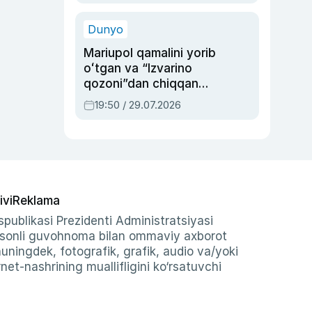
qolgan voqea
Dunyo
Mariupol qamalini yorib
oʻtgan va “Izvarino
qozoni”dan chiqqan
qahramon — Ukraina
19:50 / 29.07.2026
armiyasi bosh
qoʻmondoni Drapatiy
haqida
ivi
Reklama
publikasi Prezidenti Administratsiyasi
-sonli guvohnoma bilan ommaviy axborot
shuningdek, fotografik, grafik, audio va/yoki
et-nashrining muallifligini ko‘rsatuvchi