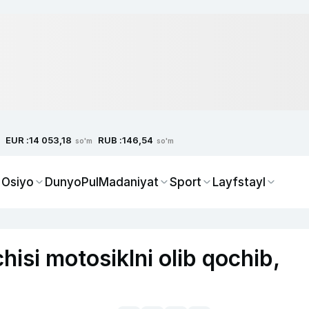
EUR :
RUB :
14 053,18
146,54
so'm
so'm
 Osiyo
Dunyo
Pul
Madaniyat
Sport
Layfstayl
hisi motosiklni olib qochib,