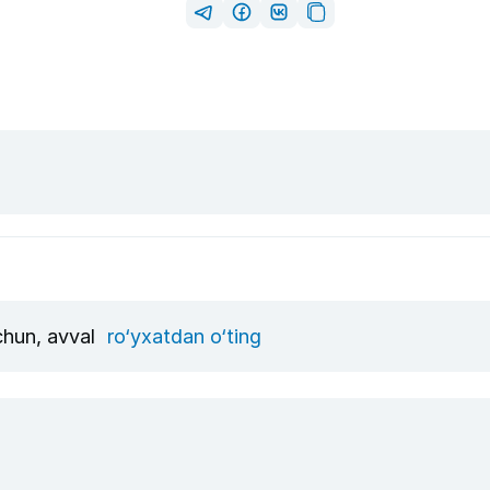
uchun, avval
ro‘yxatdan o‘ting