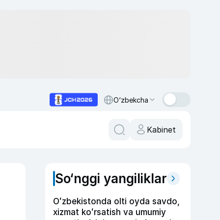
O‘zbekcha
Kabinet
So‘nggi yangiliklar
Oʻzbekistonda olti oyda savdo,
xizmat koʻrsatish va umumiy