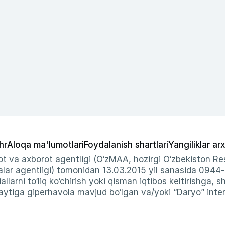
hr
Aloqa ma'lumotlari
Foydalanish shartlari
Yangiliklar arx
t va axborot agentligi (O‘zMAA, hozirgi O‘zbekiston Res
ar agentligi) tomonidan 13.03.2015 yil sanasida 0944
allarni to‘liq ko‘chirish yoki qisman iqtibos keltirishga, 
ytiga giperhavola mavjud bo‘lgan va/yoki “Daryo” intern